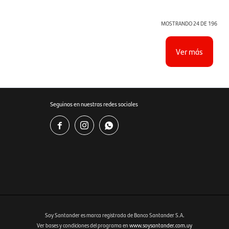
MOSTRANDO
24
DE
196
Ver más
Seguinos en nuestras redes sociales



Soy Santander es marca registrada de Banco Santander S.A.
Ver bases y condiciones del programa en
www.soysantander.com.uy