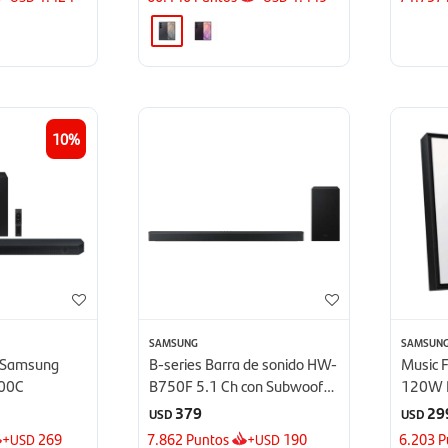
10
SAMSUNG
SAMSUN
o Samsung
B-series Barra de sonido HW-
Music 
00C
B750F 5.1 Ch con Subwoofer
120W 
- 2025
LS60D
379
29
USD
USD
+
269
7.862
Puntos
+
190
6.203
P
USD
USD