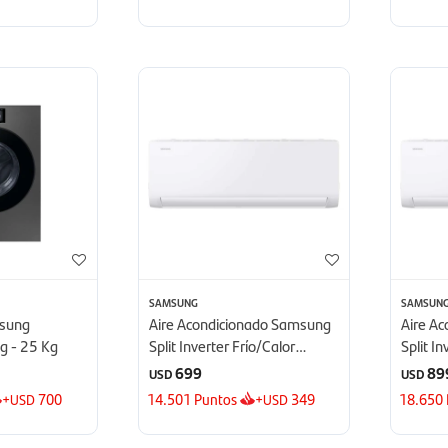
SAMSUNG
SAMSUN
msung
Aire Acondicionado Samsung
Aire A
g - 25 Kg
Split Inverter Frío/Calor
Split I
12.000 BTU - BTU
18.000
699
89
USD
USD
+
700
14.501
Puntos
+
349
18.650
USD
USD