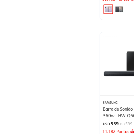
SAMSUNG
Barra de Sonid
360w - HW-Q6
539
599
USD
USD
11.182
Puntos