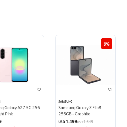
9
G
SAMSUNG
g Galaxy A27 5G 256
Samsung Galaxy Z Flip8
ght Pink
256GB - Graphite
9
1.499
1.649
USD
USD