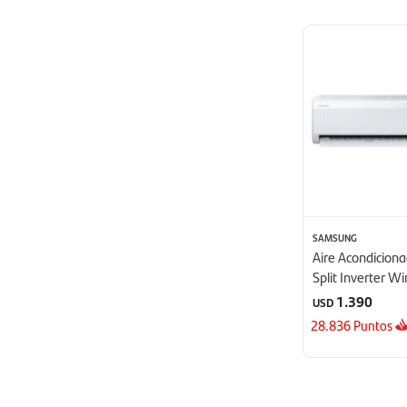
SAMSUNG
Aire Acondicio
Split Inverter W
24000 BTU - B
1.390
USD
28.836
Puntos