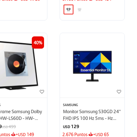
40
G
SAMSUNG
Frame Samsung Dolby
Monitor Samsung S30GD 24''
HW-LS60D - HW-
FHD IPS 100 Hz 5ms - Hz
5ms
9
129
499
USD
USD
untos
+
149
2.676
Puntos
+
65
USD
USD