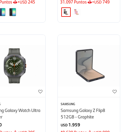
Puntos
+
245
31.097
Puntos
+
749
USD
USD
G
SAMSUNG
g Galaxy Watch Ultra
Samsung Galaxy Z Flip8
er
512GB - Graphite
0
1.959
USD