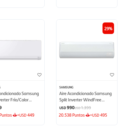
29
G
SAMSUNG
condicionado Samsung
Aire Acondicionado Samsung
nverter Frío/Calor
Split Inverter WindFree
 BTU - BTU
12000 BTU - BTU
9
990
1.399
USD
USD
Puntos
+
449
20.538
Puntos
+
495
USD
USD