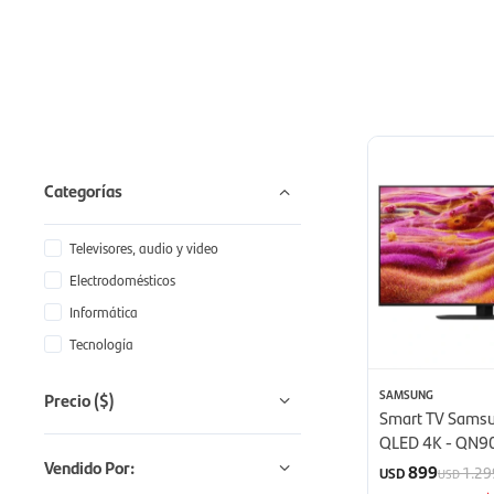
Categorías
Televisores, audio y video
Electrodomésticos
Informática
Tecnología
SAMSUNG
Precio
($)
Smart TV Samsu
QLED 4K - QN9
(2025)
Vendido Por:
899
1.29
USD
USD