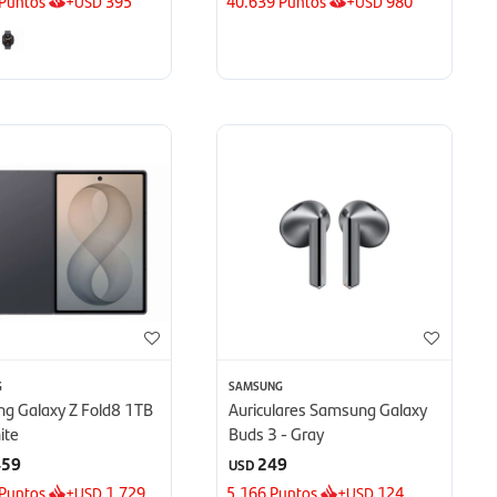
Puntos
+
395
40.639
Puntos
+
980
USD
USD
G
SAMSUNG
g Galaxy Z Fold8 1TB
Auriculares Samsung Galaxy
ite
Buds 3 - Gray
459
249
USD
Puntos
+
1.729
5.166
Puntos
+
124
USD
USD