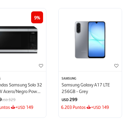
9
G
SAMSUNG
ndas Samsung Solo 32
Samsung Galaxy A17 LTE
W Acero/Negro Power
256GB - Grey
 - Defrost
9
299
329
USD
USD
untos
+
149
6.203
Puntos
+
149
USD
USD