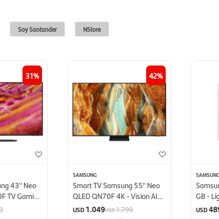
Soy Santander
NStore
31
42
SAMSUNG
SAMSUN
ng 43'' Neo
Smart TV Samsung 55'' Neo
Samsun
0F TV Gaming
QLED QN70F 4K - Vision AI
GB - Li
(2025)
1.049
48
9
1.799
USD
USD
USD