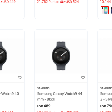
+
449
21.762
Puntos
+
524
10.144
USD
USD
SAMSUNG
SAMSUN
y Watch9 40
Samsung Galaxy Watch9 44
Samsun
mm - Black
2 - Silv
489
79
USD
USD