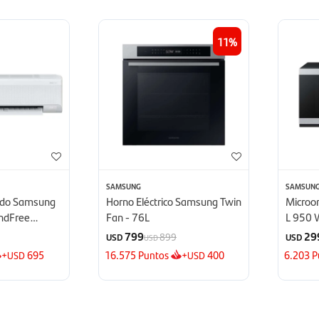
11
SAMSUNG
SAMSUN
nado Samsung
Horno Eléctrico Samsung Twin
Microo
indFree
Fan - 76L
L 950 
TU
Defrost
799
29
899
USD
USD
USD
+
695
16.575
Puntos
+
400
6.203
P
USD
USD