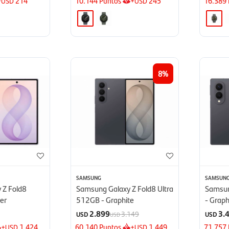
+
214
10.144
Puntos
+
245
16.389
USD
USD
8
SAMSUNG
SAMSUN
 Z Fold8
Samsung Galaxy Z Fold8 Ultra
Samsun
er
512GB - Graphite
- Graph
2.899
3.
3.149
USD
USD
USD
+
1.424
60.140
Puntos
+
1.449
71.757
USD
USD