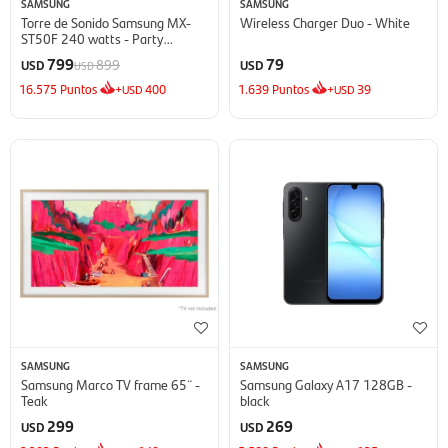
SAMSUNG
SAMSUNG
Torre de Sonido Samsung MX-
Wireless Charger Duo - White
ST50F 240 watts - Party
Speaker
799
79
899
USD
USD
USD
16.575
Puntos
+
400
1.639
Puntos
+
39
USD
USD
SAMSUNG
SAMSUNG
Samsung Marco TV frame 65¨ -
Samsung Galaxy A17 128GB -
Teak
black
299
269
USD
USD