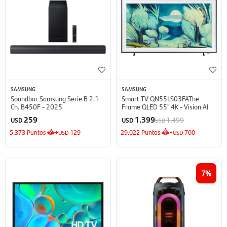
SAMSUNG
SAMSUNG
Soundbar Samsung Serie B 2.1
Smart TV QN55LS03FAThe
Ch. B450F - 2025
Frame QLED 55'' 4K - Vision AI
259
1.399
1.499
USD
USD
USD
5.373
Puntos
+
129
29.022
Puntos
+
700
USD
USD
7