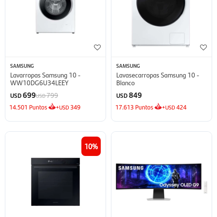
SAMSUNG
SAMSUNG
Lavarropas Samsung 10 -
Lavasecarropas Samsung 10 -
WW10DG6U34LEEY
Blanco
699
849
799
USD
USD
USD
14.501
Puntos
+
349
17.613
Puntos
+
424
USD
USD
10