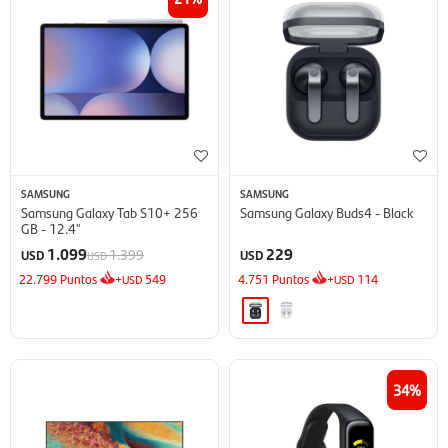
SAMSUNG
SAMSUNG
Samsung Galaxy Tab S10+ 256
Samsung Galaxy Buds4 - Black
GB - 12.4''
1.099
229
1.399
USD
USD
USD
22.799
Puntos
+
549
4.751
Puntos
+
114
USD
USD
34