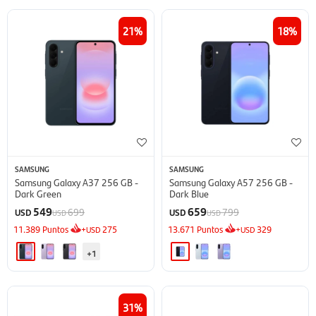
21
18
SAMSUNG
SAMSUNG
Samsung Galaxy A37 256 GB -
Samsung Galaxy A57 256 GB -
Dark Green
Dark Blue
549
659
699
799
USD
USD
USD
USD
11.389
Puntos
+
275
13.671
Puntos
+
329
USD
USD
+1
31