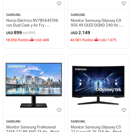
SAMSUNG
SAMSUNG
Horno Eléctrico NV7B5645TAK
Monitor Samsung Odyssey G9
con Dual Cook y Air Fry -
956 49 OLED DQHD 240 Hz -
NV7B5645TAK
Silver
899
2.149
999
USD
USD
USD
18.650
Puntos
+
449
44.581
Puntos
+
1.075
USD
USD
SAMSUNG
SAMSUNG
Monitor Samsung Profesional
Monitor Samsung Odyssey G5
T45F 22" IPS FHD 75 Hz - Black
27 Curvo VA 2K 165 Hz - Black