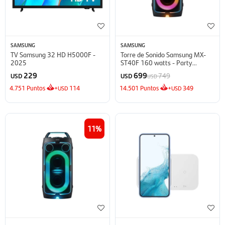
SAMSUNG
SAMSUNG
TV Samsung 32 HD H5000F -
Torre de Sonido Samsung MX-
2025
ST40F 160 watts - Party
Speaker
229
699
749
USD
USD
USD
4.751
Puntos
+
114
14.501
Puntos
+
349
USD
USD
11