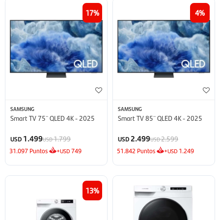
17
4
SAMSUNG
SAMSUNG
Smart TV 75¨ QLED 4K - 2025
Smart TV 85¨ QLED 4K - 2025
1.499
2.499
1.799
2.599
USD
USD
USD
USD
31.097
Puntos
+
749
51.842
Puntos
+
1.249
USD
USD
13