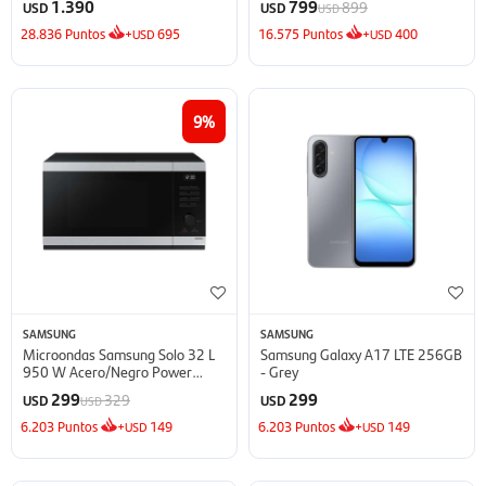
1.390
799
899
USD
USD
USD
28.836
Puntos
+
695
16.575
Puntos
+
400
USD
USD
9
SAMSUNG
SAMSUNG
Microondas Samsung Solo 32 L
Samsung Galaxy A17 LTE 256GB
950 W Acero/Negro Power
- Grey
Defrost - Defrost
299
299
329
USD
USD
USD
6.203
Puntos
+
149
6.203
Puntos
+
149
USD
USD