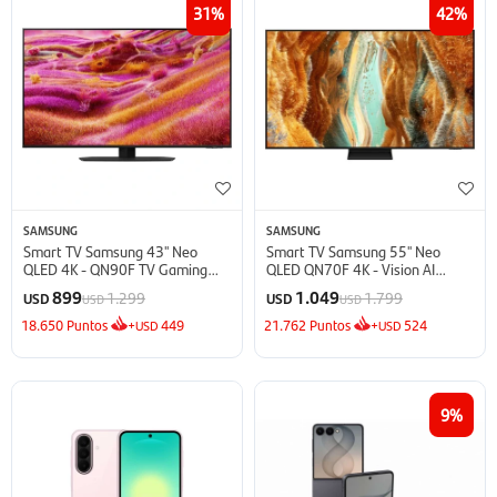
31
42
SAMSUNG
SAMSUNG
Smart TV Samsung 43'' Neo
Smart TV Samsung 55'' Neo
QLED 4K - QN90F TV Gaming
QLED QN70F 4K - Vision AI
(2025)
(2025)
899
1.049
1.299
1.799
USD
USD
USD
USD
18.650
Puntos
+
449
21.762
Puntos
+
524
USD
USD
9