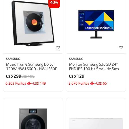
40
SAMSUNG
SAMSUNG
Music Frame Samsung Dolby
Monitor Samsung S30GD 24''
120W HW-LS60D - HW-LS60D
FHD IPS 100 Hz 5ms - Hz 5ms
299
129
499
USD
USD
USD
6.203
Puntos
+
149
2.676
Puntos
+
65
USD
USD