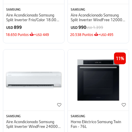
SAMSUNG
SAMSUNG
Aire Acondicionado Samsung
Aire Acondicionado Samsung
Split Inverter Frío/Calor 18.000
Split Inverter WindFree 12000
BTU - BTU
BTU - BTU
899
990
1.399
USD
USD
USD
18.650
Puntos
+
449
20.538
Puntos
+
495
USD
USD
11
SAMSUNG
SAMSUNG
Aire Acondicionado Samsung
Horno Eléctrico Samsung Twin
Split Inverter WindFree 24000
Fan - 76L
BTU - BTU