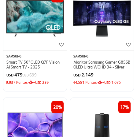
SAMSUNG
SAMSUNG
Smart TV 50'' QLED Q7F Vision
Monitor Samsung Gamer G85SB
AI Smart TV - 2025
OLED Ultra WQHD 34 - Silver
479
2.149
699
USD
USD
USD
9.937
Puntos
+
239
44.581
Puntos
+
1.075
USD
USD
20
17