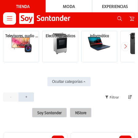
TIENDA
MODA
EXPERIENCIAS

Televisores, audio y
Electrodomésticos
Informática
Tecn
video
Ocultar categorías
-
+
Soy Santander
NStore