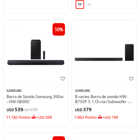
10
SAMSUNG
SAMSUNG
Barra de Sonido Samsung 360w
B-series Barra de sonido HW-
- HW-Q600C
B750F 5.1 Ch con Subwoofer -
2025
539
379
599
USD
USD
USD
11.182
Puntos
+
269
7.862
Puntos
+
190
USD
USD