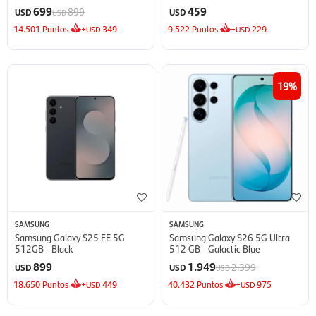
Inverter
699
459
899
USD
USD
USD
14.501
Puntos
+
349
9.522
Puntos
+
229
USD
USD
19
SAMSUNG
SAMSUNG
Samsung Galaxy S25 FE 5G
Samsung Galaxy S26 5G Ultra
512GB - Black
512 GB - Galactic Blue
899
1.949
2.399
USD
USD
USD
18.650
Puntos
+
449
40.432
Puntos
+
975
USD
USD