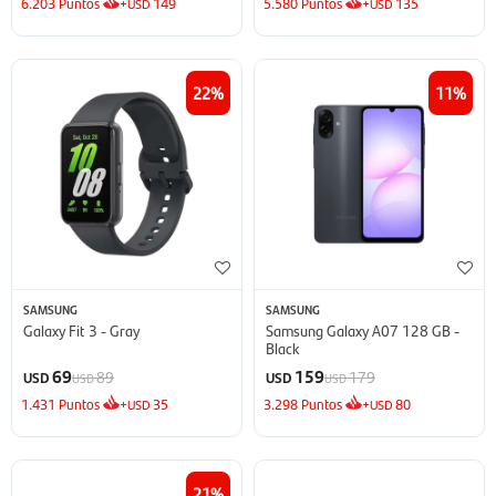
6.203
Puntos
+
149
5.580
Puntos
+
135
USD
USD
22
11
SAMSUNG
SAMSUNG
Galaxy Fit 3 - Gray
Samsung Galaxy A07 128 GB -
Black
69
159
89
179
USD
USD
USD
USD
1.431
Puntos
+
35
3.298
Puntos
+
80
USD
USD
21