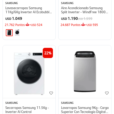
SAMSUNG
SAMSUNG
Lavasecarropas Samsung
Aire Acondicionado Samsung
11Kg/6Kg Inverter AI Ecobubble
Split Inverter - WindFree 18000
- Inox
BTU
1.049
1.190
1.599
USD
USD
USD
21.762
Puntos
+
524
24.687
Puntos
+
595
USD
USD
22
SAMSUNG
SAMSUNG
Secarropas Samsung 11.5Kg -
Lavarropas Samsung 9Kg - Carga
Inverter AI Control
Superior Con Tecnología Digital