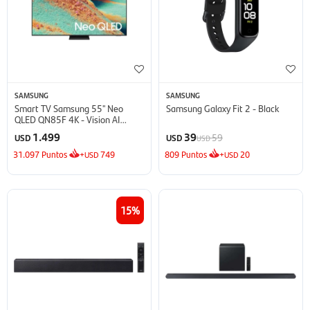
SAMSUNG
SAMSUNG
Smart TV Samsung 55'' Neo
Samsung Galaxy Fit 2 - Black
QLED QN85F 4K - Vision AI
(2025)
1.499
39
59
USD
USD
USD
31.097
Puntos
+
749
809
Puntos
+
20
USD
USD
15