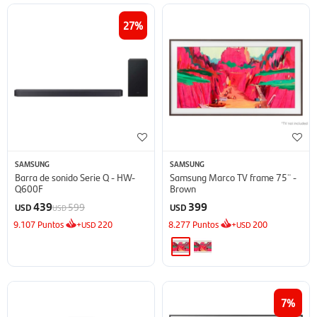
27
SAMSUNG
SAMSUNG
Barra de sonido Serie Q - HW-
Samsung Marco TV frame 75¨ -
Q600F
Brown
439
399
599
USD
USD
USD
9.107
Puntos
+
220
8.277
Puntos
+
200
USD
USD
7