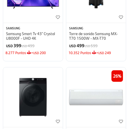
SAMSUNG
SAMSUNG
Samsung Smart Tv 43'' Crystal
Torre de sonido Samsung MX-
U8000F - UHD 4K
T70 1500W - MX-T70
399
499
499
599
USD
USD
USD
USD
8.277
Puntos
+
200
10.352
Puntos
+
249
USD
USD
26