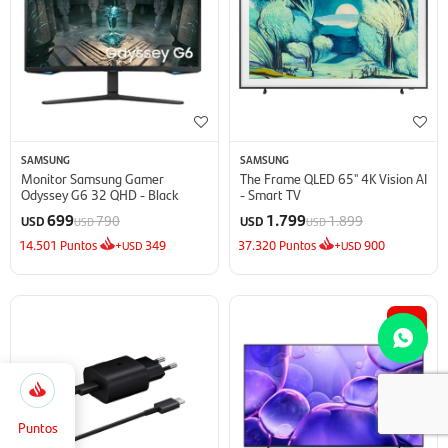
SAMSUNG
SAMSUNG
Monitor Samsung Gamer
The Frame QLED 65'' 4K Vision AI
Odyssey G6 32 QHD - Black
- Smart TV
699
1.799
790
1.899
USD
USD
USD
USD
14.501
Puntos
+
349
37.320
Puntos
+
900
USD
USD
14
5.166
Selecciona
Cerrar
la
cantidad
Puntos
de puntos