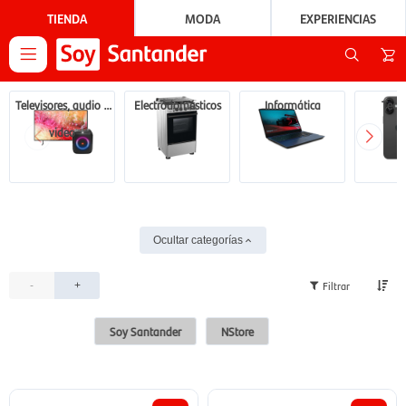
TIENDA
MODA
EXPERIENCIAS

Televisores, audio y
Electrodomésticos
Informática
Tecn
video
Ocultar categorías
-
+
Soy Santander
NStore