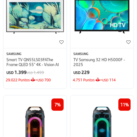
SAMSUNG
SAMSUNG
Smart TV QN55LS03FAThe
TV Samsung 32 HD H5000F -
Frame QLED 55'' 4K - Vision AI
2025
1.399
229
1.499
USD
USD
USD
29.022
Puntos
+
700
4.751
Puntos
+
114
USD
USD
7
11