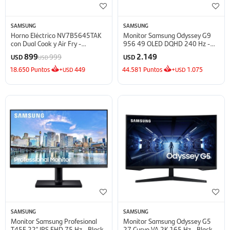
SAMSUNG
SAMSUNG
Horno Eléctrico NV7B5645TAK
Monitor Samsung Odyssey G9
con Dual Cook y Air Fry -
956 49 OLED DQHD 240 Hz -
NV7B5645TAK
Silver
899
2.149
999
USD
USD
USD
18.650
Puntos
+
449
44.581
Puntos
+
1.075
USD
USD
SAMSUNG
SAMSUNG
Monitor Samsung Profesional
Monitor Samsung Odyssey G5
T45F 22" IPS FHD 75 Hz - Black
27 Curvo VA 2K 165 Hz - Black