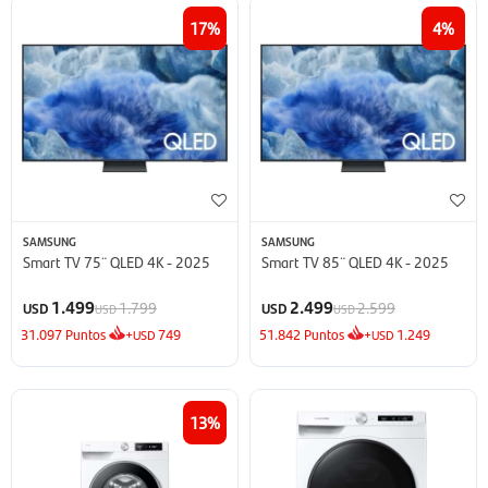
17
4
SAMSUNG
SAMSUNG
Smart TV 75¨ QLED 4K - 2025
Smart TV 85¨ QLED 4K - 2025
1.499
2.499
1.799
2.599
USD
USD
USD
USD
31.097
Puntos
+
749
51.842
Puntos
+
1.249
USD
USD
13