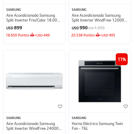
SAMSUNG
SAMSUNG
Aire Acondicionado Samsung
Aire Acondicionado Samsung
Split Inverter Frío/Calor 18.000
Split Inverter WindFree 12000
BTU - BTU
BTU - BTU
899
990
1.399
USD
USD
USD
18.650
Puntos
+
449
20.538
Puntos
+
495
USD
USD
11
SAMSUNG
SAMSUNG
Aire Acondicionado Samsung
Horno Eléctrico Samsung Twin
Split Inverter WindFree 24000
Fan - 76L
BTU - BTU