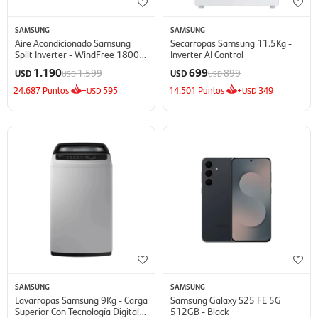
SAMSUNG
SAMSUNG
Aire Acondicionado Samsung
Secarropas Samsung 11.5Kg -
Split Inverter - WindFree 18000
Inverter AI Control
BTU
1.190
699
1.599
899
USD
USD
USD
USD
24.687
Puntos
+
595
14.501
Puntos
+
349
USD
USD
SAMSUNG
SAMSUNG
Lavarropas Samsung 9Kg - Carga
Samsung Galaxy S25 FE 5G
Superior Con Tecnología Digital
512GB - Black