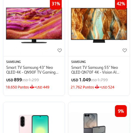
31
42
SAMSUNG
SAMSUNG
Smart TV Samsung 43'' Neo
Smart TV Samsung 55'' Neo
QLED 4K - QN90F TV Gaming
QLED QN70F 4K - Vision AI
(2025)
(2025)
899
1.049
1.299
1.799
USD
USD
USD
USD
18.650
Puntos
+
449
21.762
Puntos
+
524
USD
USD
9