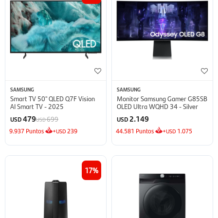
SAMSUNG
SAMSUNG
Smart TV 50'' QLED Q7F Vision
Monitor Samsung Gamer G85SB
AI Smart TV - 2025
OLED Ultra WQHD 34 - Silver
479
2.149
699
USD
USD
USD
9.937
Puntos
+
239
44.581
Puntos
+
1.075
USD
USD
17