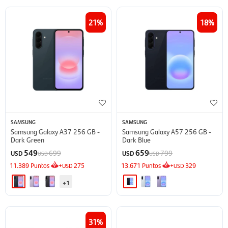
21
18
SAMSUNG
SAMSUNG
Samsung Galaxy A37 256 GB -
Samsung Galaxy A57 256 GB -
Dark Green
Dark Blue
549
659
699
799
USD
USD
USD
USD
11.389
Puntos
+
275
13.671
Puntos
+
329
USD
USD
+1
31