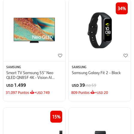
34
SAMSUNG
SAMSUNG
Smart TV Samsung 55'' Neo
Samsung Galaxy Fit 2 - Black
QLED QN85F 4K - Vision AI
(2025)
1.499
39
59
USD
USD
USD
31.097
Puntos
+
749
809
Puntos
+
20
USD
USD
15