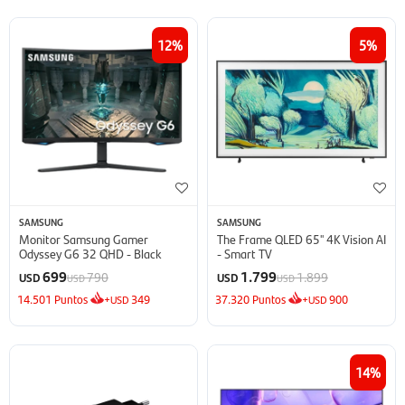
12
5
SAMSUNG
SAMSUNG
Monitor Samsung Gamer
The Frame QLED 65'' 4K Vision AI
Odyssey G6 32 QHD - Black
- Smart TV
699
1.799
790
1.899
USD
USD
USD
USD
14.501
Puntos
+
349
37.320
Puntos
+
900
USD
USD
14