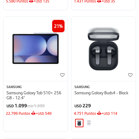
5.580
Puntos
+
135
1.431
Puntos
+
35
USD
USD
21
SAMSUNG
SAMSUNG
Samsung Galaxy Tab S10+ 256
Samsung Galaxy Buds4 - Black
GB - 12.4''
1.099
229
1.399
USD
USD
USD
22.799
Puntos
+
549
4.751
Puntos
+
114
USD
USD