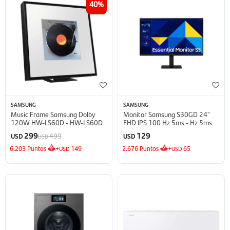
40
SAMSUNG
SAMSUNG
Music Frame Samsung Dolby
Monitor Samsung S30GD 24''
120W HW-LS60D - HW-LS60D
FHD IPS 100 Hz 5ms - Hz 5ms
299
129
499
USD
USD
USD
6.203
Puntos
+
149
2.676
Puntos
+
65
USD
USD