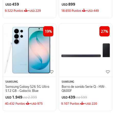
Inverter
459
899
USD
USD
9.522
Puntos
+
229
18.650
Puntos
+
449
USD
USD
19
27
SAMSUNG
SAMSUNG
Samsung Galaxy S26 5G Ultra
Barra de sonido Serie Q - HW-
512 GB - Galactic Blue
Q600F
1.949
439
2.399
599
USD
USD
USD
USD
40.432
Puntos
+
975
9.107
Puntos
+
220
USD
USD