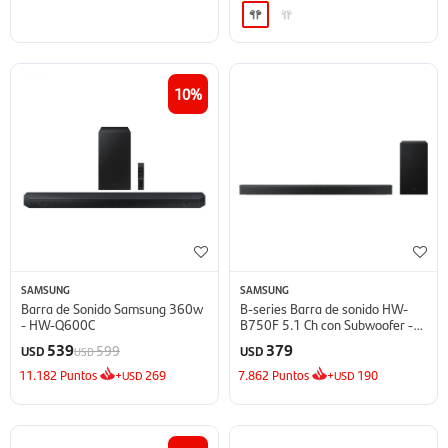
10
SAMSUNG
SAMSUNG
Barra de Sonido Samsung 360w
B-series Barra de sonido HW-
- HW-Q600C
B750F 5.1 Ch con Subwoofer -
2025
539
379
599
USD
USD
USD
11.182
Puntos
+
269
7.862
Puntos
+
190
USD
USD