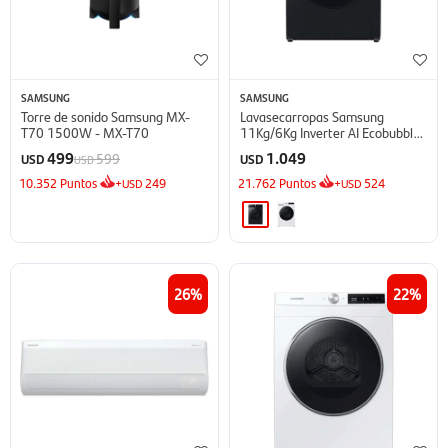
SAMSUNG
SAMSUNG
Torre de sonido Samsung MX-
Lavasecarropas Samsung
T70 1500W - MX-T70
11Kg/6Kg Inverter AI Ecobubble
- Inox
499
1.049
599
USD
USD
USD
10.352
Puntos
+
249
21.762
Puntos
+
524
USD
USD
26
22