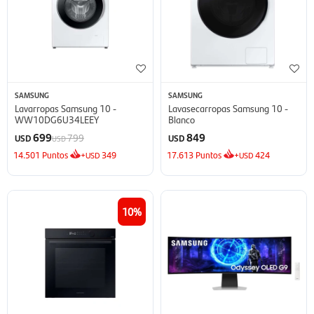
SAMSUNG
SAMSUNG
Lavarropas Samsung 10 -
Lavasecarropas Samsung 10 -
WW10DG6U34LEEY
Blanco
699
849
799
USD
USD
USD
14.501
Puntos
+
349
17.613
Puntos
+
424
USD
USD
10