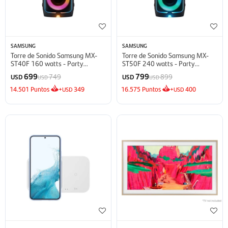
SAMSUNG
SAMSUNG
Torre de Sonido Samsung MX-
Torre de Sonido Samsung MX-
ST40F 160 watts - Party
ST50F 240 watts - Party
Speaker
Speaker
699
799
749
899
USD
USD
USD
USD
14.501
Puntos
+
349
16.575
Puntos
+
400
USD
USD