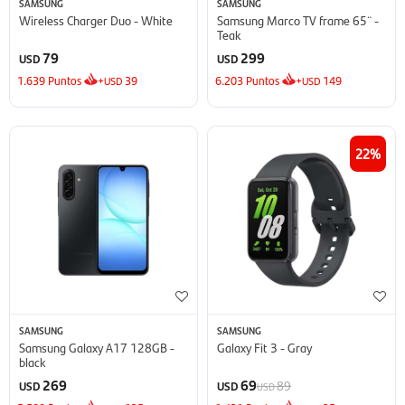
SAMSUNG
SAMSUNG
Wireless Charger Duo - White
Samsung Marco TV frame 65¨ -
Teak
79
299
USD
USD
1.639
Puntos
+
39
6.203
Puntos
+
149
USD
USD
22
SAMSUNG
SAMSUNG
Samsung Galaxy A17 128GB -
Galaxy Fit 3 - Gray
black
269
69
89
USD
USD
USD