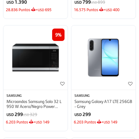
1.390
799
899
USD
USD
USD
28.836
Puntos
+
695
16.575
Puntos
+
400
USD
USD
9
SAMSUNG
SAMSUNG
Microondas Samsung Solo 32 L
Samsung Galaxy A17 LTE 256GB
950 W Acero/Negro Power
- Grey
Defrost - Defrost
299
299
329
USD
USD
USD
6.203
Puntos
+
149
6.203
Puntos
+
149
USD
USD