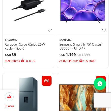
SAMSUNG
SAMSUNG
Cargador Carga Rápida 25W
Samsung Smart Tv 75'' Crystal
cable - Tipo-C
U8000F - UHD 4K
39
1.199
1.399
USD
USD
USD
809
Puntos
+
20
24.873
Puntos
+
600
USD
USD
6
22
5.166
Selecciona
Cerrar
la
cantidad
Puntos
de puntos