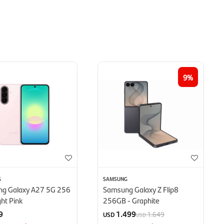
9
G
SAMSUNG
g Galaxy A27 5G 256
Samsung Galaxy Z Flip8
ght Pink
256GB - Graphite
9
1.499
1.649
USD
USD