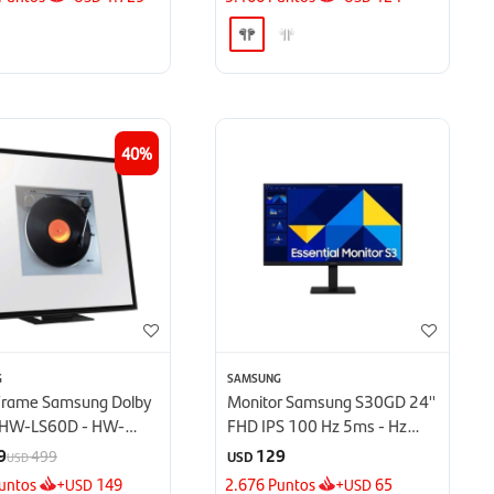
40
G
SAMSUNG
Frame Samsung Dolby
Monitor Samsung S30GD 24''
HW-LS60D - HW-
FHD IPS 100 Hz 5ms - Hz
5ms
9
129
499
USD
USD
untos
+
149
2.676
Puntos
+
65
USD
USD