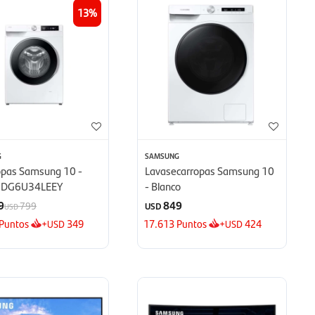
13
G
SAMSUNG
opas Samsung 10 -
Lavasecarropas Samsung 10
DG6U34LEEY
- Blanco
9
849
799
USD
USD
Puntos
+
349
17.613
Puntos
+
424
USD
USD