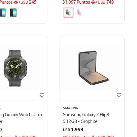
Puntos
+
245
31.097
Puntos
+
749
USD
USD
G
SAMSUNG
g Galaxy Watch Ultra
Samsung Galaxy Z Flip8
er
512GB - Graphite
0
1.959
USD