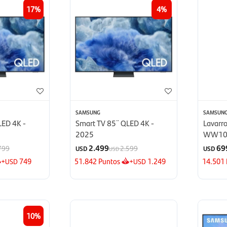
17
4
SAMSUNG
SAMSUN
LED 4K -
Smart TV 85¨ QLED 4K -
Lavarr
2025
WW10
2.499
69
799
2.599
USD
USD
USD
+
749
51.842
Puntos
+
1.249
14.501
USD
USD
10