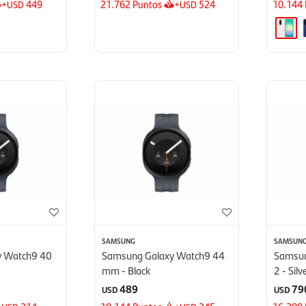
+
449
21.762
Puntos
+
524
10.144
USD
USD
SAMSUNG
SAMSUN
y Watch9 40
Samsung Galaxy Watch9 44
Samsun
mm - Black
2 - Silv
489
79
USD
USD