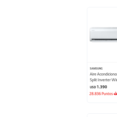
SAMSUNG
Aire Acondicio
Split Inverter W
24000 BTU - B
1.390
USD
28.836
Puntos