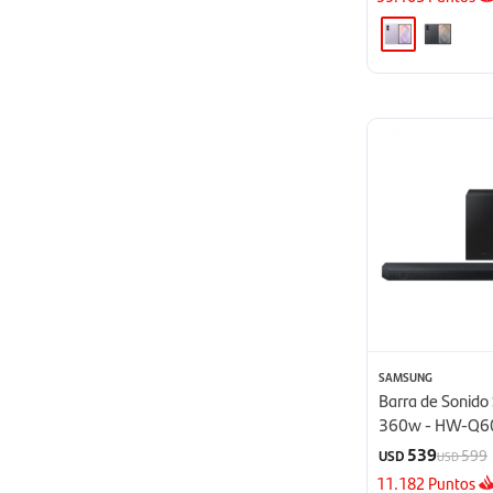
SAMSUNG
Barra de Sonid
360w - HW-Q6
539
599
USD
USD
11.182
Puntos