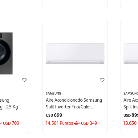
SAMSUNG
SAMSUN
msung
Aire Acondicionado Samsung
Aire A
g - 25 Kg
Split Inverter Frío/Calor
Split I
12.000 BTU - BTU
18.000
699
89
USD
USD
+
700
14.501
Puntos
+
349
18.650
USD
USD