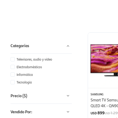
Categorías
Televisores, audio y video
Electrodomésticos
Informática
Tecnología
SAMSUNG
Precio
($)
Smart TV Samsu
QLED 4K - QN9
(2025)
Vendido Por:
899
1.29
USD
USD