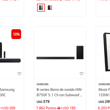
10
SAMSUNG
SAMSUN
o Samsung
B-series Barra de sonido HW-
Music 
00C
B750F 5.1 Ch con Subwoofer
120W 
- 2025
LS60D
379
29
USD
USD
+
269
7.862
Puntos
+
190
6.203
P
USD
USD