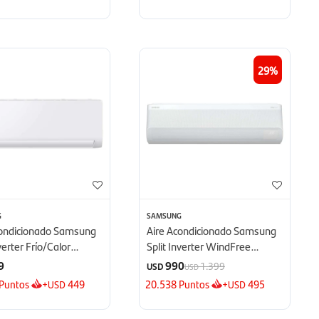
29
G
SAMSUNG
condicionado Samsung
Aire Acondicionado Samsung
nverter Frío/Calor
Split Inverter WindFree
 BTU - BTU
12000 BTU - BTU
9
990
1.399
USD
USD
Puntos
+
449
20.538
Puntos
+
495
USD
USD