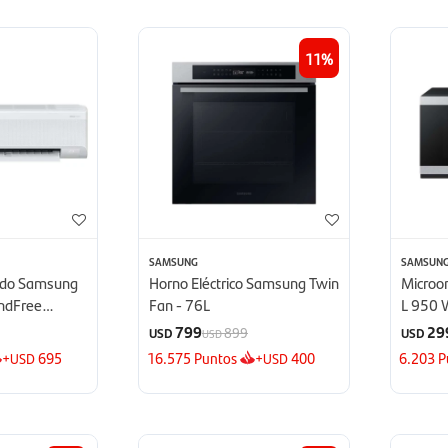
11
SAMSUNG
SAMSUN
nado Samsung
Horno Eléctrico Samsung Twin
Microo
indFree
Fan - 76L
L 950 
TU
Defrost
799
29
899
USD
USD
USD
+
695
16.575
Puntos
+
400
6.203
P
USD
USD