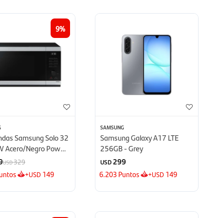
9
G
SAMSUNG
ndas Samsung Solo 32
Samsung Galaxy A17 LTE
W Acero/Negro Power
256GB - Grey
 - Defrost
9
299
329
USD
USD
untos
+
149
6.203
Puntos
+
149
USD
USD