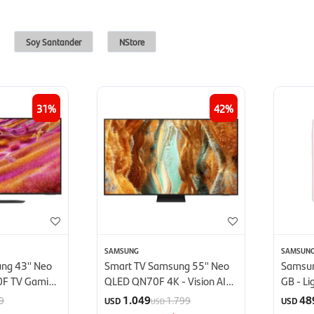
Soy Santander
NStore
31
42
SAMSUNG
SAMSUN
ng 43'' Neo
Smart TV Samsung 55'' Neo
Samsun
0F TV Gaming
QLED QN70F 4K - Vision AI
GB - Li
(2025)
1.049
48
9
1.799
USD
USD
USD