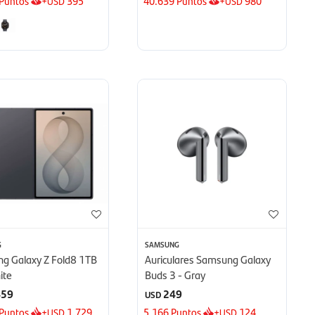
Puntos
+
395
40.639
Puntos
+
980
USD
USD
G
SAMSUNG
g Galaxy Z Fold8 1TB
Auriculares Samsung Galaxy
ite
Buds 3 - Gray
459
249
USD
Puntos
+
1.729
5.166
Puntos
+
124
USD
USD