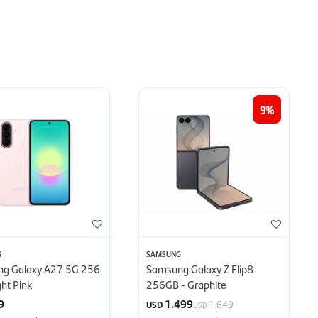
9
G
SAMSUNG
g Galaxy A27 5G 256
Samsung Galaxy Z Flip8
ght Pink
256GB - Graphite
9
1.499
1.649
USD
USD