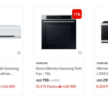
11
SAMSUNG
SAMSUN
nado Samsung
Horno Eléctrico Samsung Twin
Microo
indFree
Fan - 76L
L 950 
TU
Defrost
799
29
899
USD
USD
USD
+
695
16.575
Puntos
+
400
6.203
P
USD
USD