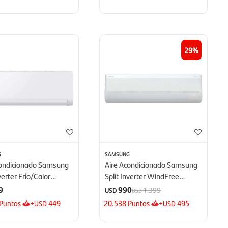
29
G
SAMSUNG
condicionado Samsung
Aire Acondicionado Samsung
nverter Frío/Calor
Split Inverter WindFree
 BTU - BTU
12000 BTU - BTU
9
990
1.399
USD
USD
Puntos
+
449
20.538
Puntos
+
495
USD
USD