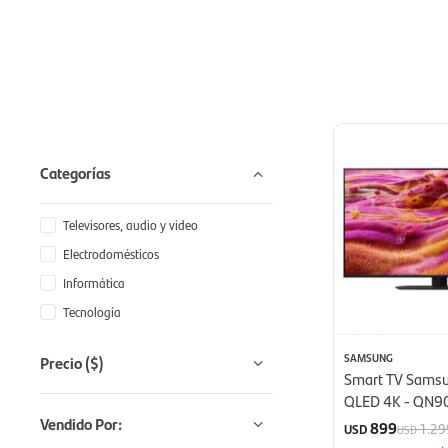
Categorías
Televisores, audio y video
Electrodomésticos
Informática
Tecnología
SAMSUNG
Precio
($)
Smart TV Samsu
QLED 4K - QN9
(2025)
Vendido Por:
899
1.29
USD
USD