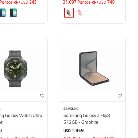
Puntos
+
245
31.097
Puntos
+
749
USD
USD
G
SAMSUNG
g Galaxy Watch Ultra
Samsung Galaxy Z Flip8
er
512GB - Graphite
0
1.959
USD