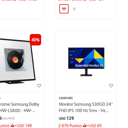
40
G
SAMSUNG
Frame Samsung Dolby
Monitor Samsung S30GD 24''
HW-LS60D - HW-
FHD IPS 100 Hz 5ms - Hz
5ms
9
129
499
USD
USD
untos
+
149
2.676
Puntos
+
65
USD
USD