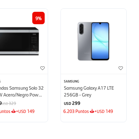
9
G
SAMSUNG
ndas Samsung Solo 32
Samsung Galaxy A17 LTE
W Acero/Negro Power
256GB - Grey
 - Defrost
9
299
329
USD
USD
untos
+
149
6.203
Puntos
+
149
USD
USD