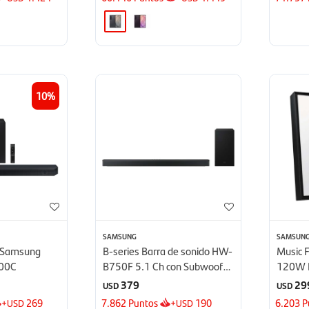
10
SAMSUNG
SAMSUN
o Samsung
B-series Barra de sonido HW-
Music 
00C
B750F 5.1 Ch con Subwoofer
120W 
- 2025
LS60D
379
29
USD
USD
+
269
7.862
Puntos
+
190
6.203
P
USD
USD