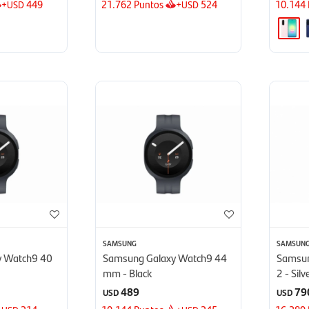
+
449
21.762
Puntos
+
524
10.144
USD
USD
SAMSUNG
SAMSUN
y Watch9 40
Samsung Galaxy Watch9 44
Samsun
mm - Black
2 - Silv
489
79
USD
USD