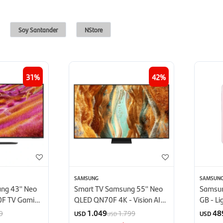
Soy Santander
NStore
31
42
SAMSUNG
SAMSUN
ng 43'' Neo
Smart TV Samsung 55'' Neo
Samsun
0F TV Gaming
QLED QN70F 4K - Vision AI
GB - Li
(2025)
1.049
48
9
1.799
USD
USD
USD