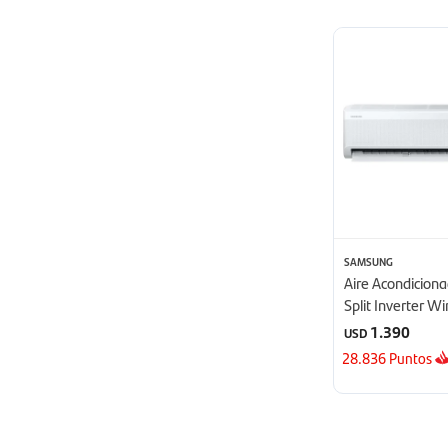
SAMSUNG
Aire Acondicio
Split Inverter W
24000 BTU - B
1.390
USD
28.836
Puntos