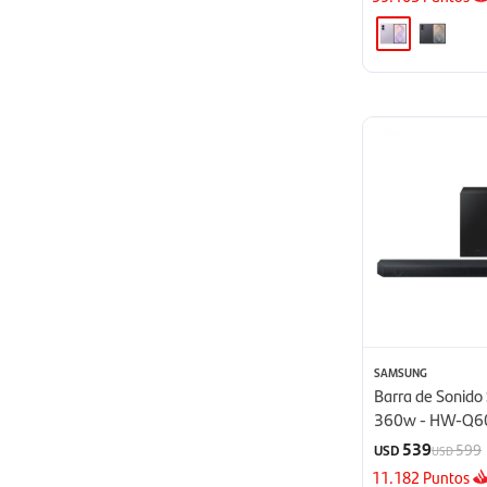
SAMSUNG
Barra de Sonid
360w - HW-Q6
539
599
USD
USD
11.182
Puntos