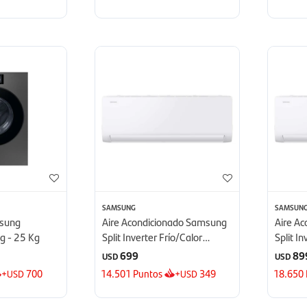
SAMSUNG
SAMSUN
msung
Aire Acondicionado Samsung
Aire A
g - 25 Kg
Split Inverter Frío/Calor
Split I
12.000 BTU - BTU
18.000
699
89
USD
USD
+
700
14.501
Puntos
+
349
18.650
USD
USD