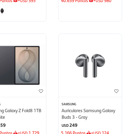
Puntos
+
395
40.639
Puntos
+
980
USD
USD
G
SAMSUNG
g Galaxy Z Fold8 1TB
Auriculares Samsung Galaxy
ite
Buds 3 - Gray
459
249
USD
Puntos
+
1.729
5.166
Puntos
+
124
USD
USD