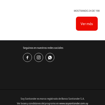
MOSTRANDO
24
DE
198
Ver más
Seguinos en nuestras redes sociales



Soy Santander es marca registrada de Banco Santander S.A.
Ver bases y condiciones del programa en
www.soysantander.com.uy