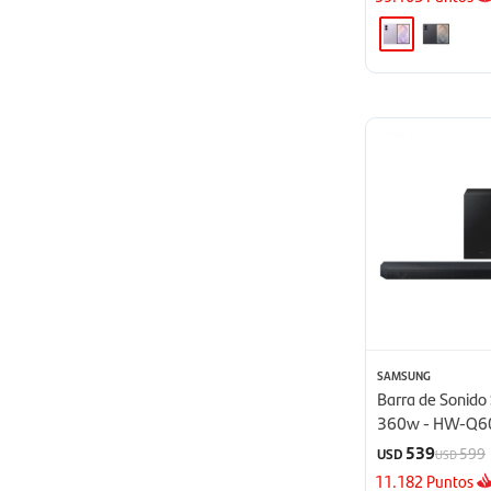
SAMSUNG
Barra de Sonid
360w - HW-Q6
539
599
USD
USD
11.182
Puntos