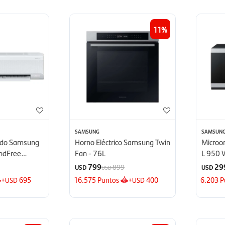
11
SAMSUNG
SAMSUN
nado Samsung
Horno Eléctrico Samsung Twin
Microo
indFree
Fan - 76L
L 950 
TU
Defrost
799
29
899
USD
USD
USD
+
695
16.575
Puntos
+
400
6.203
P
USD
USD