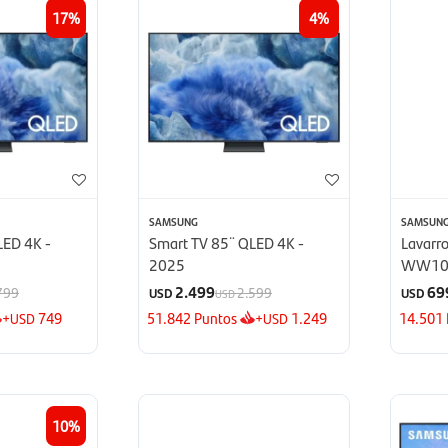
17
4
SAMSUNG
SAMSUN
LED 4K -
Smart TV 85¨ QLED 4K -
Lavarr
2025
WW10
2.499
69
799
2.599
USD
USD
USD
+
749
51.842
Puntos
+
1.249
14.501
USD
USD
10