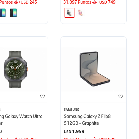
Puntos
+
245
31.097
Puntos
+
749
USD
USD
G
SAMSUNG
g Galaxy Watch Ultra
Samsung Galaxy Z Flip8
er
512GB - Graphite
0
1.959
USD