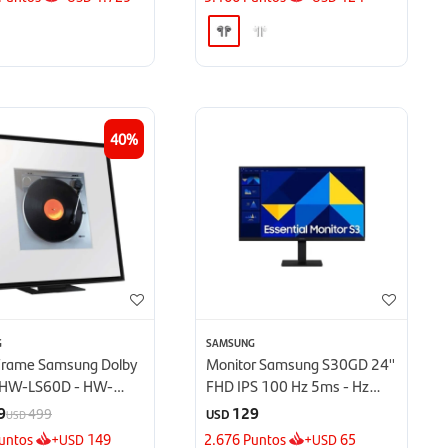
40
G
SAMSUNG
Frame Samsung Dolby
Monitor Samsung S30GD 24''
HW-LS60D - HW-
FHD IPS 100 Hz 5ms - Hz
5ms
9
129
499
USD
USD
untos
+
149
2.676
Puntos
+
65
USD
USD