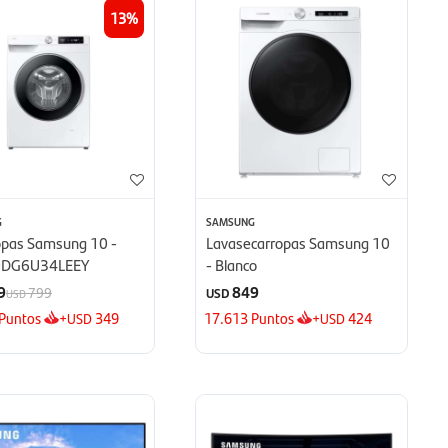
13
G
SAMSUNG
opas Samsung 10 -
Lavasecarropas Samsung 10
DG6U34LEEY
- Blanco
9
849
799
USD
USD
Puntos
+
349
17.613
Puntos
+
424
USD
USD