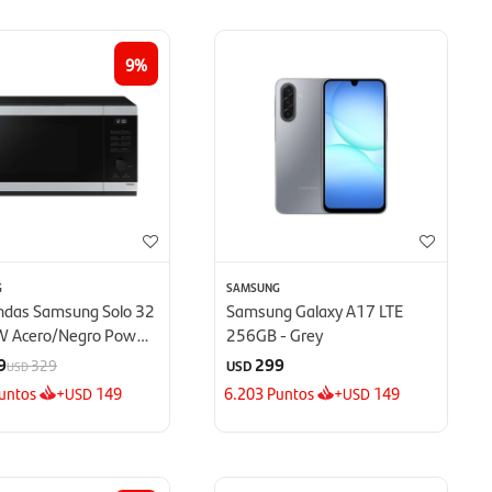
9
G
SAMSUNG
ndas Samsung Solo 32
Samsung Galaxy A17 LTE
W Acero/Negro Power
256GB - Grey
 - Defrost
9
299
329
USD
USD
untos
+
149
6.203
Puntos
+
149
USD
USD