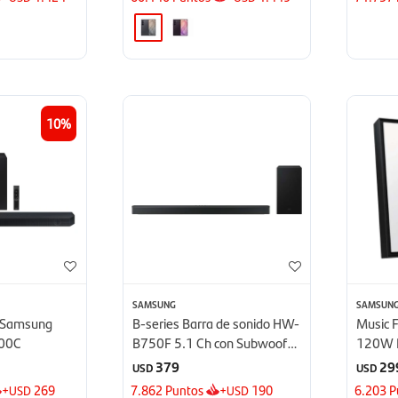
10
SAMSUNG
SAMSUN
o Samsung
B-series Barra de sonido HW-
Music 
00C
B750F 5.1 Ch con Subwoofer
120W 
- 2025
LS60D
379
29
USD
USD
+
269
7.862
Puntos
+
190
6.203
P
USD
USD