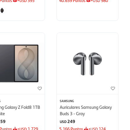
Puntos
+
395
40.639
Puntos
+
980
USD
USD
G
SAMSUNG
g Galaxy Z Fold8 1TB
Auriculares Samsung Galaxy
ite
Buds 3 - Gray
459
249
USD
Puntos
+
1.729
5.166
Puntos
+
124
USD
USD