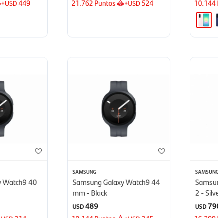
+
449
21.762
Puntos
+
524
10.144
USD
USD
SAMSUNG
SAMSUN
y Watch9 40
Samsung Galaxy Watch9 44
Samsun
mm - Black
2 - Silv
489
79
USD
USD