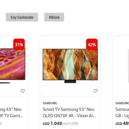
Soy Santander
NStore
31
42
SAMSUNG
SAMSUN
ng 43'' Neo
Smart TV Samsung 55'' Neo
Samsun
0F TV Gaming
QLED QN70F 4K - Vision AI
GB - Li
(2025)
1.049
48
9
1.799
USD
USD
USD