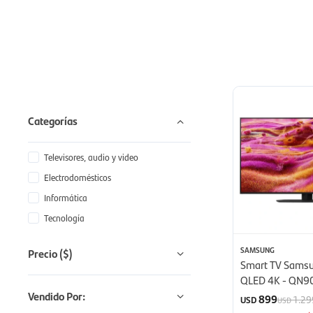
Categorías
Televisores, audio y video
Electrodomésticos
Informática
Tecnología
SAMSUNG
Precio
($)
Smart TV Samsu
QLED 4K - QN9
(2025)
Vendido Por:
899
1.29
USD
USD