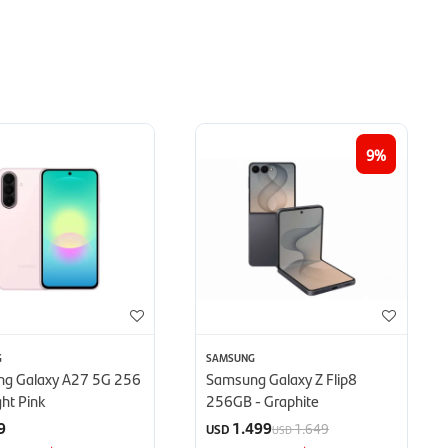
9
G
SAMSUNG
g Galaxy A27 5G 256
Samsung Galaxy Z Flip8
ght Pink
256GB - Graphite
9
1.499
1.649
USD
USD