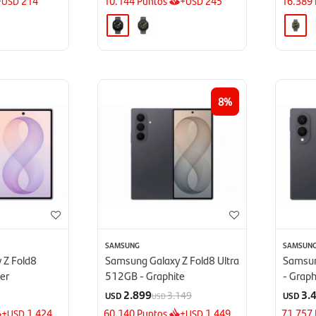
+
214
10.144
Puntos
+
245
16.389
USD
USD
8
SAMSUNG
SAMSUN
 Z Fold8
Samsung Galaxy Z Fold8 Ultra
Samsun
er
512GB - Graphite
- Graph
2.899
3.
3.149
USD
USD
USD
+
1.424
60.140
Puntos
+
1.449
71.757
USD
USD