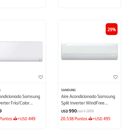
29
G
SAMSUNG
condicionado Samsung
Aire Acondicionado Samsung
nverter Frío/Calor
Split Inverter WindFree
 BTU - BTU
12000 BTU - BTU
9
990
1.399
USD
USD
Puntos
+
449
20.538
Puntos
+
495
USD
USD