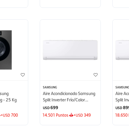
SAMSUNG
SAMSUN
msung
Aire Acondicionado Samsung
Aire A
g - 25 Kg
Split Inverter Frío/Calor
Split I
12.000 BTU - BTU
18.000
699
89
USD
USD
+
700
14.501
Puntos
+
349
18.650
USD
USD