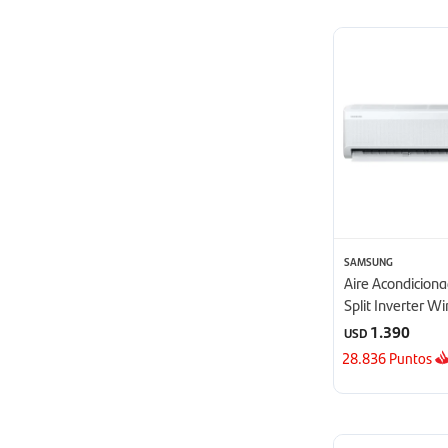
SAMSUNG
Aire Acondicio
Split Inverter W
24000 BTU - B
1.390
USD
28.836
Puntos