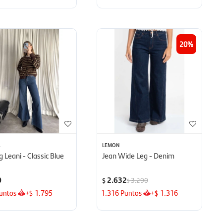
20
A
LEMON
 Leani - Classic Blue
Jean Wide Leg - Denim
0
2.632
3.290
$
$
untos
+
1.795
1.316
Puntos
+
1.316
$
$