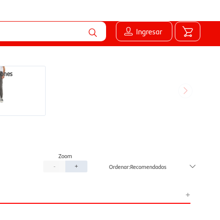
Ingresar
lones
Recomendados
-
+
+