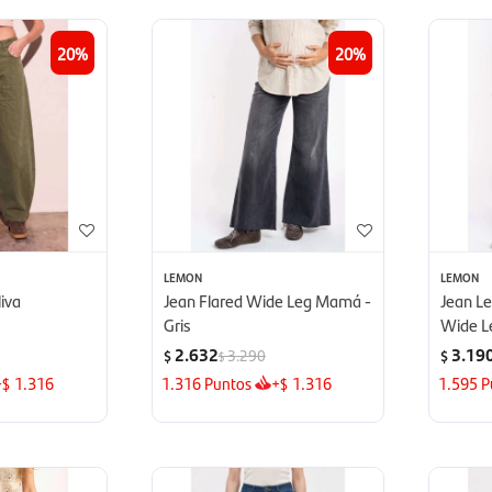
20
20
LEMON
LEMON
liva
Jean Flared Wide Leg Mamá -
Jean L
Gris
Wide L
2.632
3.19
3.290
$
$
$
+
1.316
1.316
Puntos
+
1.316
1.595
P
$
$