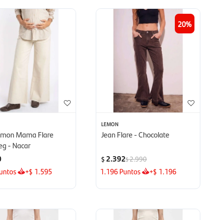
20
LEMON
emon Mama Flare
Jean Flare - Chocolate
eg - Nacar
0
2.392
2.990
$
$
untos
+
1.595
1.196
Puntos
+
1.196
$
$