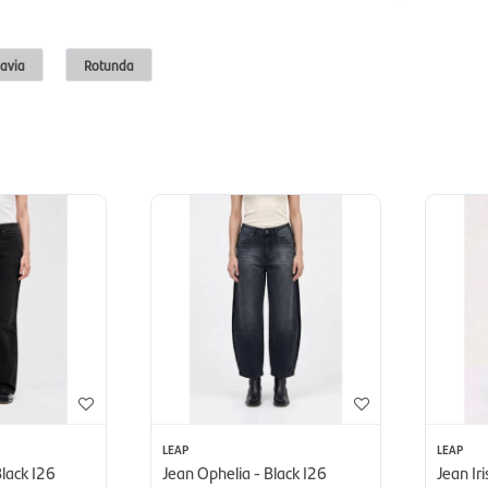
avia
Rotunda
LEAP
LEAP
lack I26
Jean Ophelia - Black I26
Jean Iri