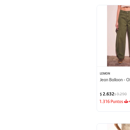
LEMON
Jean Balloon - O
2.632
3.290
$
$
1.316
Puntos