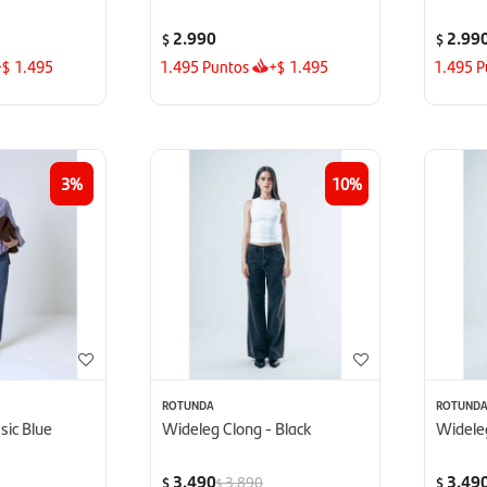
2.990
2.99
$
$
+
1.495
1.495
Puntos
+
1.495
1.495
P
$
$
3
10
ROTUNDA
ROTUND
sic Blue
Wideleg Clong - Black
Widele
3.490
3.49
3.890
$
$
$