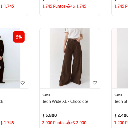
+
1.745
1.745
Puntos
+
1.745
1.745
P
$
$
5
SAVIA
SAVIA
ck
Jean Wide XL - Chocolate
Jean St
5.800
2.40
$
$
+
1.745
2.900
Puntos
+
2.900
1.200
P
$
$