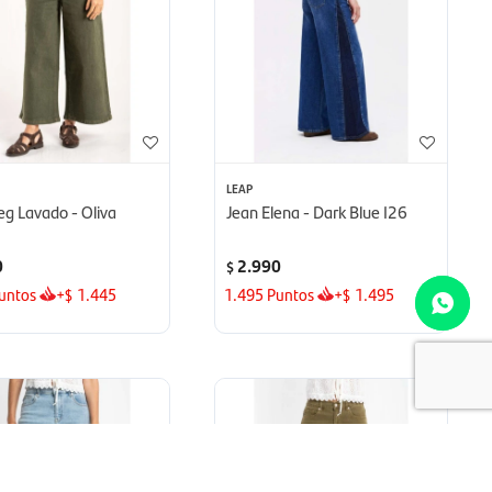
LEAP
g Lavado - Oliva
Jean Elena - Dark Blue I26
0
2.990
$
untos
+
1.445
1.495
Puntos
+
1.495
$
$