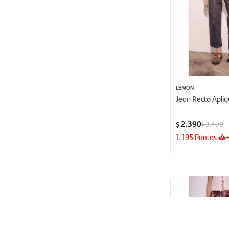
LEMON
Jean Recto Apli
2.390
3.490
$
$
1.195
Puntos