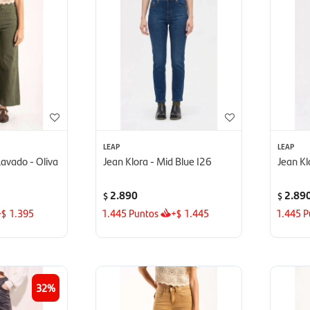
LEAP
LEAP
avado - Oliva
Jean Klora - Mid Blue I26
Jean Kl
2.890
2.89
$
$
+
1.395
1.445
Puntos
+
1.445
1.445
P
$
$
32