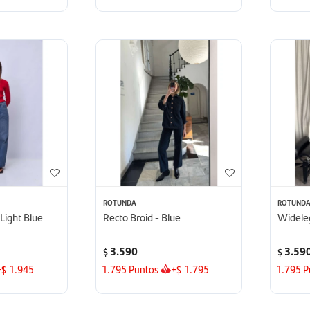
ROTUNDA
ROTUND
Light Blue
Recto Broid - Blue
Wideleg
3.590
3.59
$
$
+
1.945
1.795
Puntos
+
1.795
1.795
P
$
$