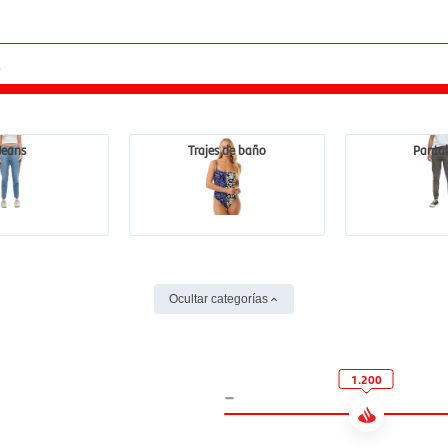
Jeans
Trajes de baño
Panta
Ocultar categorías
1.200
-