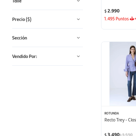
Talle
2.990
$
1.495
Puntos
Precio
($)
Sección
Vendido Por:
ROTUNDA
Recto Trey - Clas
3.490
3.590
$
$