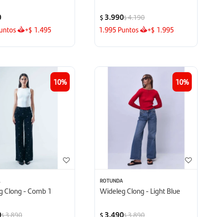
0
3.990
4.190
$
$
untos
+
1.495
1.995
Puntos
+
1.995
$
$
10
10
A
ROTUNDA
g Clong - Comb 1
Wideleg Clong - Light Blue
0
3.490
3.890
3.890
$
$
$