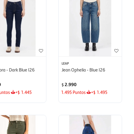
LEAP
ora - Dark Blue I26
Jean Ophelia - Blue I26
0
2.990
$
untos
+
1.445
1.495
Puntos
+
1.495
$
$