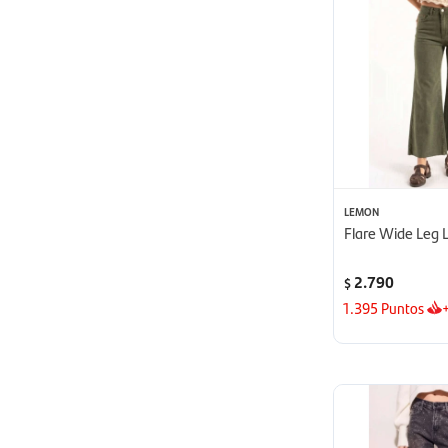
LEMON
Flare Wide Leg L
2.790
$
1.395
Puntos