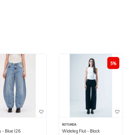
5
ROTUNDA
s - Blue I26
Wideleg Flut - Black