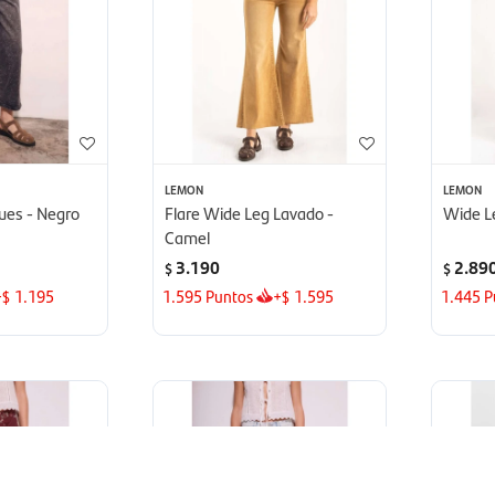
LEMON
LEMON
ques - Negro
Flare Wide Leg Lavado -
Wide Le
Camel
3.190
2.89
$
$
+
1.195
1.595
Puntos
+
1.595
1.445
P
$
$