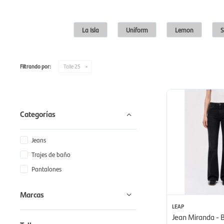
La Isla
Uniform
Lemon
S
Filtrando por:
Talle 25
Categorías
Jeans
Trajes de baño
Pantalones
Marcas
LEAP
Jean Miranda - B