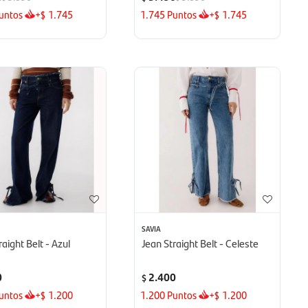
untos
+
1.745
1.745
Puntos
+
1.745
$
$
SAVIA
raight Belt - Azul
Jean Straight Belt - Celeste
0
2.400
$
untos
+
1.200
1.200
Puntos
+
1.200
$
$