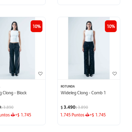
10
10
A
ROTUNDA
 Clong - Black
Wideleg Clong - Comb 1
0
3.490
3.890
3.890
$
$
$
untos
+
1.745
1.745
Puntos
+
1.745
$
$