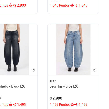
untos
+
2.900
1.645
Puntos
+
1.645
$
$
LEAP
helia - Black I26
Jean Iris - Blue I26
0
2.990
$
untos
+
1.495
1.495
Puntos
+
1.495
$
$