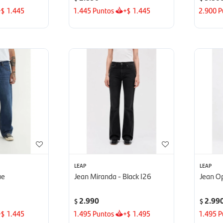
+
1.445
1.445
Puntos
+
1.445
2.900
P
$
$
LEAP
LEAP
ue
Jean Miranda - Black I26
Jean Op
2.990
2.99
$
$
+
1.445
1.495
Puntos
+
1.495
1.495
P
$
$