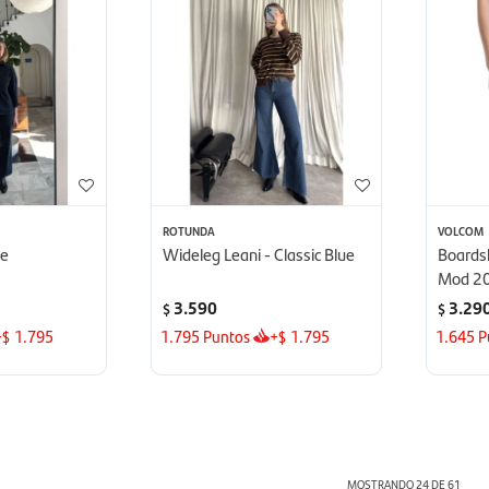
ROTUNDA
VOLCOM
ue
Wideleg Leani - Classic Blue
Boards
Mod 20
3.590
3.29
$
$
+
1.795
1.795
Puntos
+
1.795
1.645
P
$
$
MOSTRANDO
24
DE
61