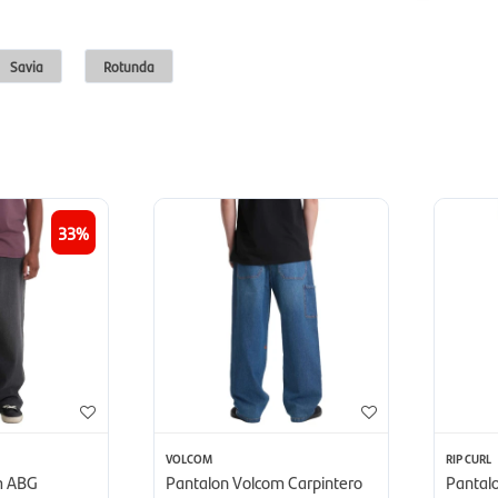
Savia
Rotunda
33
VOLCOM
RIP CURL
m ABG
Pantalon Volcom Carpintero
Pantal