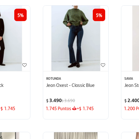
5
5
ROTUNDA
SAVIA
ck
Jean Oxest - Classic Blue
Jean St
3.490
2.40
3.690
$
$
$
+
1.745
1.745
Puntos
+
1.745
1.200
P
$
$