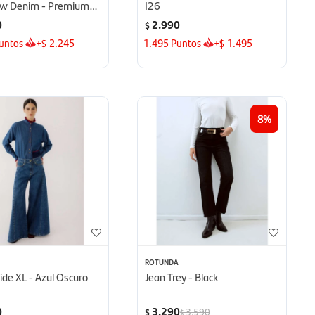
aw Denim - Premium
I26
aw Denim
0
2.990
$
untos
+
2.245
1.495
Puntos
+
1.495
$
$
8
ROTUNDA
de XL - Azul Oscuro
Jean Trey - Black
0
3.290
3.590
$
$