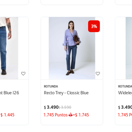
3
ROTUNDA
ROTUND
ht Blue I26
Recto Trey - Classic Blue
Wideleg
3.490
3.49
3.590
$
$
$
+
1.445
1.745
Puntos
+
1.745
1.745
P
$
$