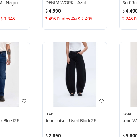
 - Negro
DENIM WORK - Azul
Surf R
Surf R
4.990
4.49
$
$
+
1.345
2.495
Puntos
+
2.495
2.245
P
$
$
LEAP
SAVIA
rk Blue I26
Jean Luisa - Used Black 26
Jean Wi
2.890
5.80
$
$