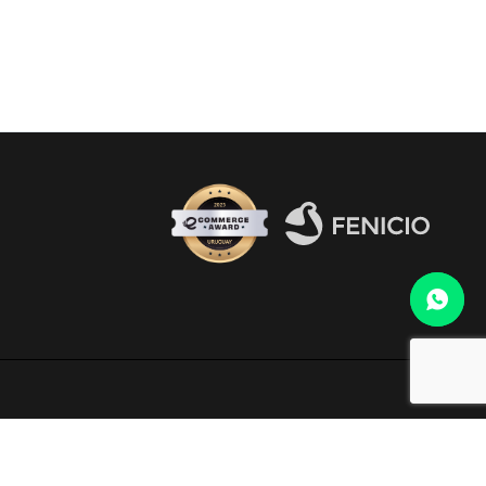
Fenicio eCommerce Uruguay
o al WhatsApp 099 306 165.
electrónico
infocopab@copab.org.uy