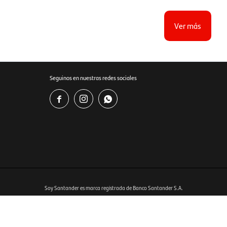
Ver más
Seguinos en nuestras redes sociales



Soy Santander es marca registrada de Banco Santander S.A.
Ver bases y condiciones del programa en
www.soysantander.com.uy
istrado por RIOLUX S.A. Por sugerencias y reclamos, diríjase a
soporte.tienda@soysantander.com.uy
tos, en su institución de intermediación financiera, en el sitio web
www.copab.org.uy
o en el correo 