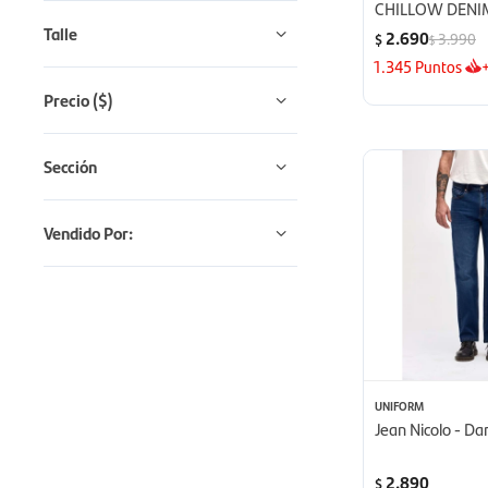
CHILLOW DENIM
Talle
2.690
3.990
$
$
1.345
Puntos
Precio
($)
Sección
Vendido Por:
UNIFORM
Jean Nicolo - Da
2.890
$