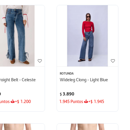
ROTUNDA
raight Belt - Celeste
Wideleg Clong - Light Blue
0
3.890
$
untos
+
1.200
1.945
Puntos
+
1.945
$
$