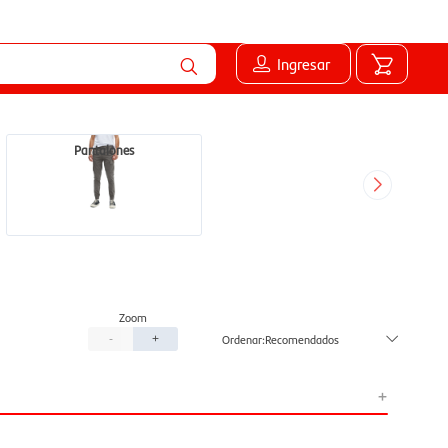
Ingresar
Pantalones
Recomendados
-
+
+