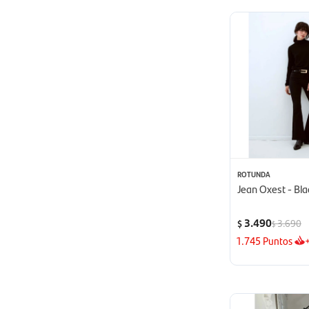
ROTUNDA
Jean Oxest - Bla
3.490
3.690
$
$
1.745
Puntos