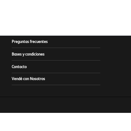
Preguntas frecuentes
Bases y condiciones
Contacto
Vendé con Nosotros
Este sitio es operado y admin
Infórmese sobre la Garantía de Depósi