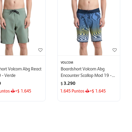
VOLCOM
hort Volcom Abg React
Boardshort Volcom Abg
 - Verde
Encounter Scallop Mod 19 -
Azul
0
3.290
$
untos
+
1.645
1.645
Puntos
+
1.645
$
$