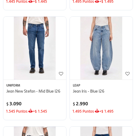
1.445
Puntos
+
1.445
1.495
Puntos
+
1.495
$
$
UNIFORM
LEAP
Jean New Stefan - Mid Blue I26
Jean Iris - Blue I26
3.090
2.990
$
$
1.545
Puntos
+
1.545
1.495
Puntos
+
1.495
$
$