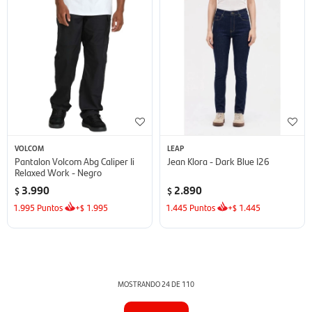
VOLCOM
LEAP
Pantalon Volcom Abg Caliper Ii
Jean Klora - Dark Blue I26
Relaxed Work - Negro
3.990
2.890
$
$
1.995
Puntos
+
1.995
1.445
Puntos
+
1.445
$
$
MOSTRANDO
24
DE
110