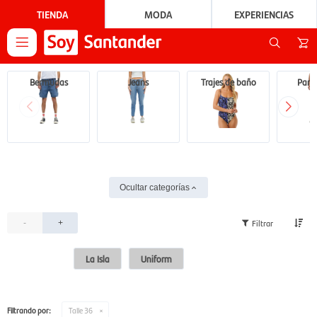
TIENDA
MODA
EXPERIENCIAS

Bermudas
Jeans
Trajes de baño
Pant
Ocultar categorías
-
+
La Isla
Uniform
Filtrando por:
Talle 36