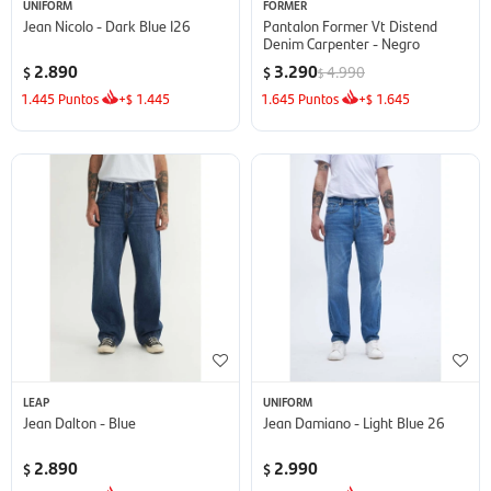
UNIFORM
FORMER
Jean Nicolo - Dark Blue I26
Pantalon Former Vt Distend
Denim Carpenter - Negro
2.890
3.290
4.990
$
$
$
1.445
Puntos
+
1.445
1.645
Puntos
+
1.645
$
$
LEAP
UNIFORM
Jean Dalton - Blue
Jean Damiano - Light Blue 26
2.890
2.990
$
$