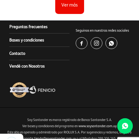
Ver más
Preguntas frecuentes
Seguinos en nuestras redes sociales
Bases y condiciones



Contacto
Vendé con Nosotros
Soy Santander es marca registrada de Banco Santander S.A.
Ver bases y condiciones del programa en
www.soysantander.com.uy
Este sitio es operado y administrado por RIOLUX S.A. Por sugerencias y reclamos, diríjase a
Fenicio eCommerce Uruguay
1.345
soporte.tienda@soysantander.com.uy
o al WhatsApp 099 306 165.