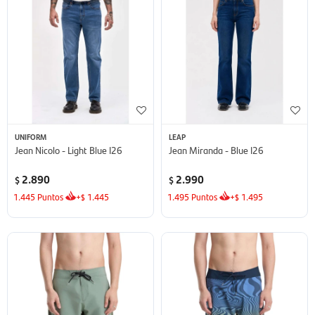
UNIFORM
LEAP
Jean Nicolo - Light Blue I26
Jean Miranda - Blue I26
2.890
2.990
$
$
1.445
Puntos
+
1.445
1.495
Puntos
+
1.495
$
$