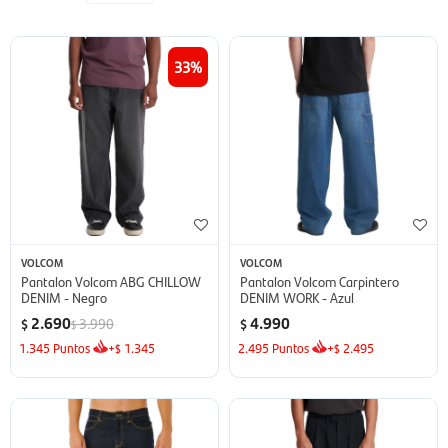
33
VOLCOM
VOLCOM
Pantalon Volcom ABG CHILLOW
Pantalon Volcom Carpintero
DENIM - Negro
DENIM WORK - Azul
2.690
4.990
3.990
$
$
$
1.345
Puntos
+
1.345
2.495
Puntos
+
2.495
$
$