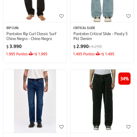
RIP CURL
CRITICAL SLIDE
Pantalon Rip Curl Classic Surf
Pantalon Critical Slide - Peaty 5
Chino Negro - Chino Negro
Pkt Denim
3.990
2.990
4.290
$
$
$
1.995
Puntos
+
1.995
1.495
Puntos
+
1.495
$
$
34