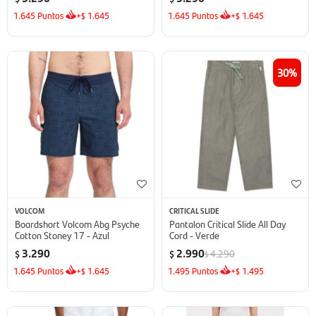
1.645
Puntos
+
1.645
1.645
Puntos
+
1.645
$
$
30
VOLCOM
CRITICAL SLIDE
Boardshort Volcom Abg Psyche
Pantalon Critical Slide All Day
Cotton Stoney 17 - Azul
Cord - Verde
3.290
2.990
4.290
$
$
$
1.645
Puntos
+
1.645
1.495
Puntos
+
1.495
$
$