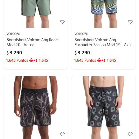
VOLCOM
VOLCOM
Boardshort Volcom Abg React
Boardshort Volcom Abg
Mod 20 - Verde
Encounter Scallop Mod 19 - Azul
3.290
3.290
$
$
1.645
Puntos
+
1.645
1.645
Puntos
+
1.645
$
$