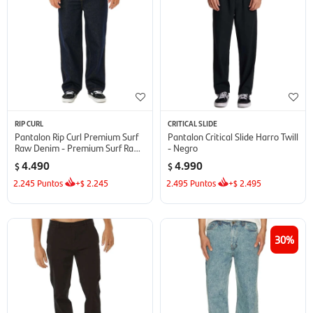
RIP CURL
CRITICAL SLIDE
Pantalon Rip Curl Premium Surf
Pantalon Critical Slide Harro Twill
Raw Denim - Premium Surf Raw
- Negro
Denim
4.490
4.990
$
$
2.245
Puntos
+
2.245
2.495
Puntos
+
2.495
$
$
30