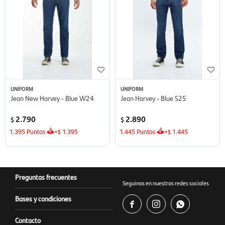
UNIFORM
UNIFORM
Jean New Harvey - Blue W24
Jean Harvey - Blue S25
2.790
2.890
$
$
1.395
Puntos
+
1.395
1.445
Puntos
+
1.445
$
$
Preguntas frecuentes
Seguinos en nuestras redes sociales
Bases y condiciones



Contacto