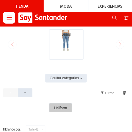
TIENDA
MODA
EXPERIENCIAS

Jeans
Ocultar categorías
-
+
Uniform
Filtrando por:
Talle 42