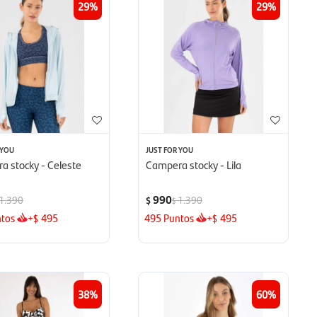
29
29
 YOU
JUST FOR YOU
a stocky - Celeste
Campera stocky - Lila
990
1.390
1.390
$
$
tos
+
495
495
Puntos
+
495
$
$
38
60