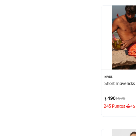
KIVUL
Short mavericks 
490
990
$
$
245
Puntos
+
$