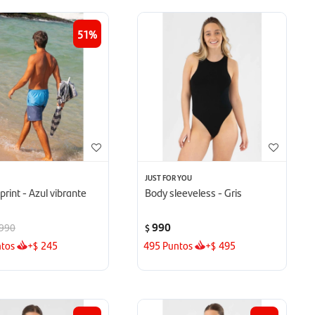
51
JUST FOR YOU
 print - Azul vibrante
Body sleeveless - Gris
990
990
$
tos
+
245
495
Puntos
+
495
$
$