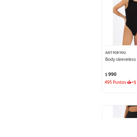
JUST FOR YOU
Body sleeveless
990
$
495
Puntos
+
$