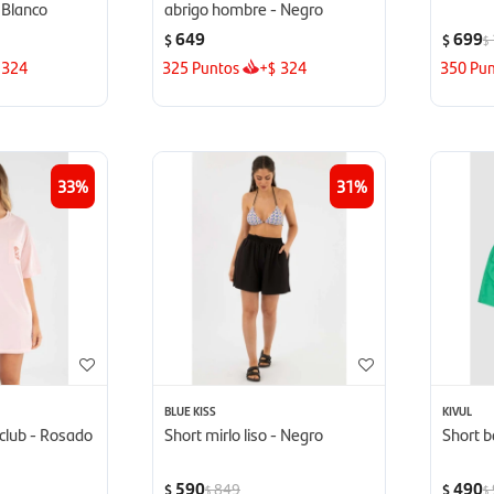
 Blanco
abrigo hombre - Negro
649
699
$
$
$
324
325
Puntos
+
324
350
Pun
$
33
31
BLUE KISS
KIVUL
club - Rosado
Short mirlo liso - Negro
Short b
590
490
849
$
$
$
$