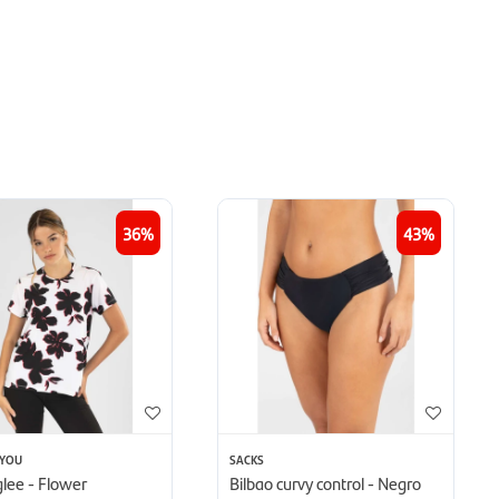
36
43
 YOU
SACKS
 glee - Flower
Bilbao curvy control - Negro