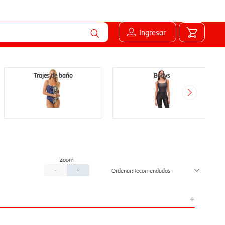
Ingresar
Trajes de baño
Bodys
Recomendados
-
+
+