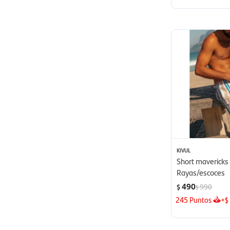
KIVUL
Short mavericks 
Rayas/escoces
490
990
$
$
245
Puntos
+
$