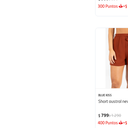
300
Puntos
+
$
BLUE KISS
Short austral n
799
1.290
$
$
400
Puntos
+
$