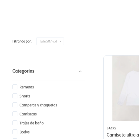
Filtrando por:
Talle 507-xxl
Categorías
Remeras
Shorts
Camperas y chaquetas
Camisetas
Trajes de baño
SACKS
Bodys
Camiseta ultra a