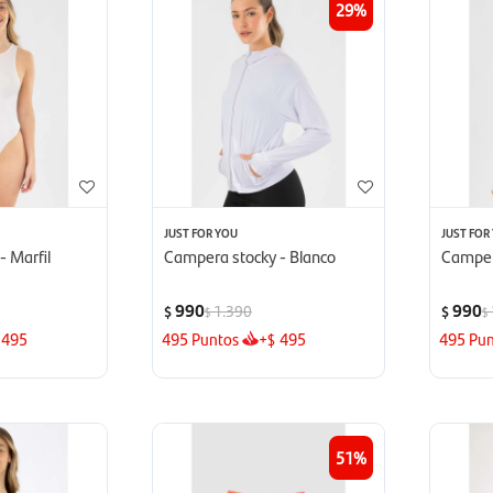
29
JUST FOR YOU
JUST FOR
- Marfil
Campera stocky - Blanco
Camper
990
990
1.390
$
$
$
$
495
495
Puntos
+
495
495
Pun
$
51