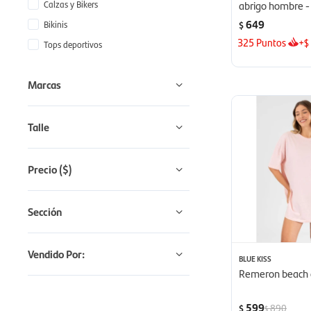
Calzas y Bikers
abrigo hombre -
649
Bikinis
$
325
Puntos
+
$
Tops deportivos
Marcas
Talle
Precio
($)
Sección
Vendido Por:
BLUE KISS
Remeron beach 
599
890
$
$