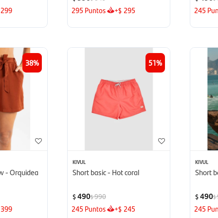
299
295
Puntos
+
295
245
Pun
$
38
51
KIVUL
KIVUL
ew - Orquidea
Short basic - Hot coral
Short b
490
490
990
$
$
$
$
399
245
Puntos
+
245
245
Pun
$