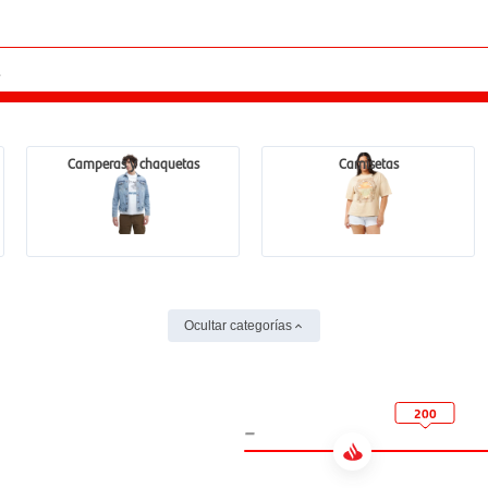
Camperas y chaquetas
Camisetas
Ocultar categorías
200
-