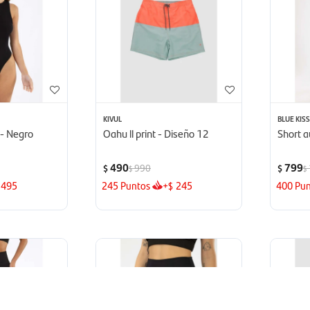
KIVUL
BLUE KIS
 - Negro
Oahu ll print - Diseño 12
Short a
490
799
990
$
$
$
$
495
245
Puntos
+
245
400
Pun
$