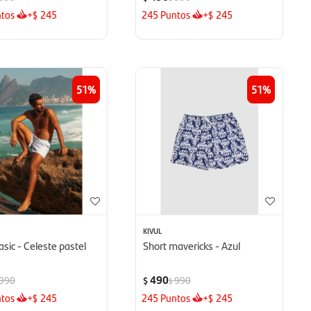
tos
+
245
245
Puntos
+
245
$
$
51
51
KIVUL
asic - Celeste pastel
Short mavericks - Azul
490
990
990
$
$
tos
+
245
245
Puntos
+
245
$
$