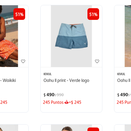
51
51
KIVUL
KIVUL
- Waikiki
Oahu ll print - Verde lago
Oahu ll
490
490
990
$
$
$
$
245
245
Puntos
+
245
245
Pun
$