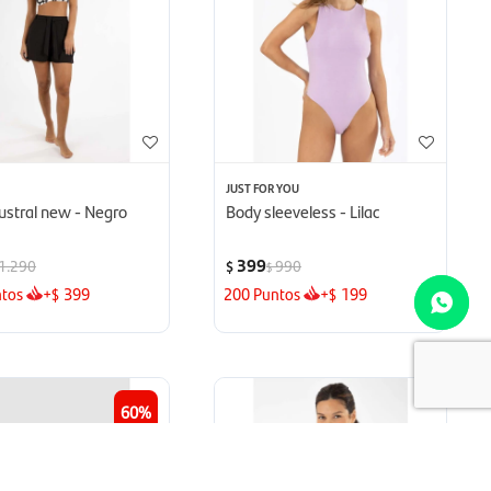
S
JUST FOR YOU
ustral new - Negro
Body sleeveless - Lilac
399
1.290
990
$
$
tos
+
399
200
Puntos
+
199
$
$
60