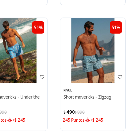
51
51
KIVUL
avericks - Under the
Short mavericks - Zigzag
490
990
990
$
$
tos
+
245
245
Puntos
+
245
$
$