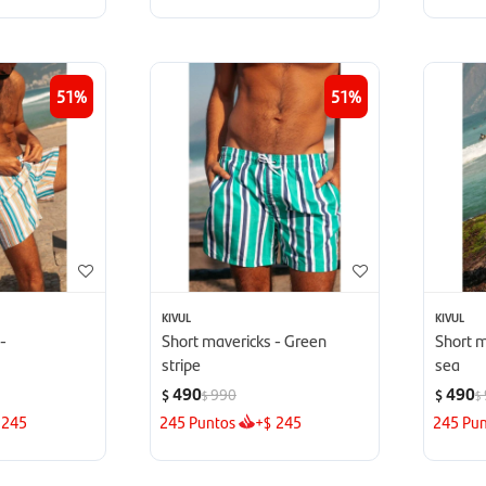
51
51
KIVUL
KIVUL
-
Short mavericks - Green
Short m
stripe
sea
490
490
990
$
$
$
$
245
245
Puntos
+
245
245
Pun
$