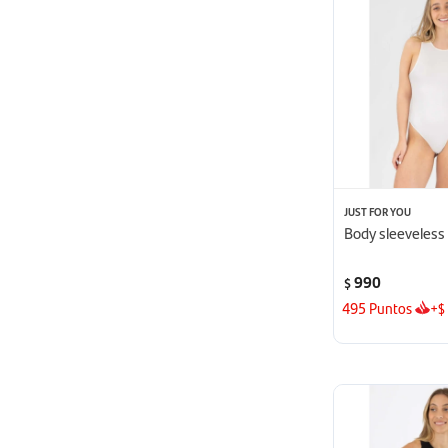
JUST FOR YOU
Body sleeveless 
990
$
495
Puntos
+
$