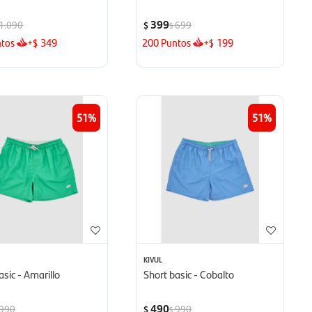
399
1.090
699
$
$
tos
+
349
200
Puntos
+
199
$
$
51
51
KIVUL
asic - Amarillo
Short basic - Cobalto
490
990
990
$
$