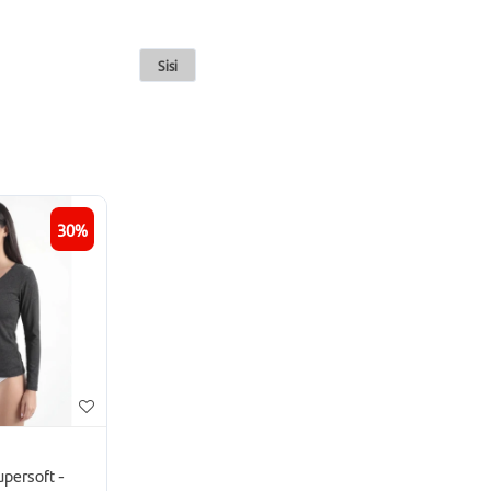
Sisi
30
upersoft -