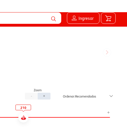
Ingresar
Recomendados
-
+
210
+