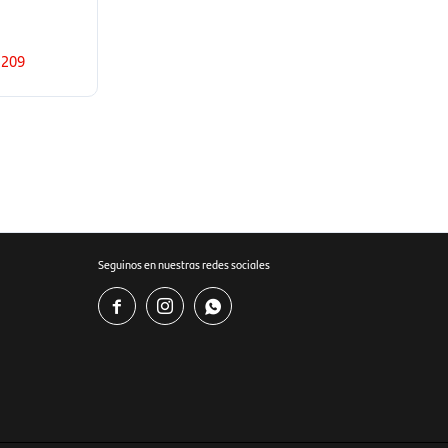
209
Seguinos en nuestras redes sociales


