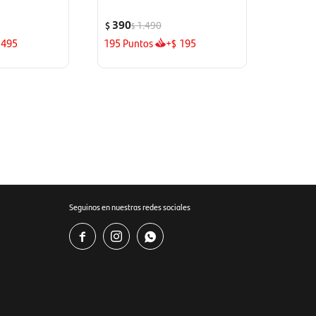
390
1.490
$
$
495
195
Puntos
+
195
$
Seguinos en nuestras redes sociales


