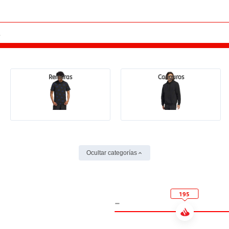
Remeras
Canguros
Ocultar categorías
195
-