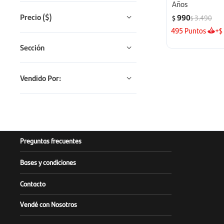
Años
Precio
($)
990
3.490
$
$
495
Puntos
+
$
Sección
Vendido Por:
Preguntas frecuentes
Bases y condiciones
Contacto
Vendé con Nosotros