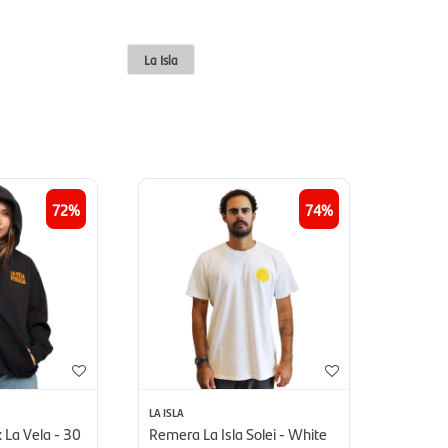
La Isla
72
74
LA ISLA
x La Vela - 30
Remera La Isla Solei - White