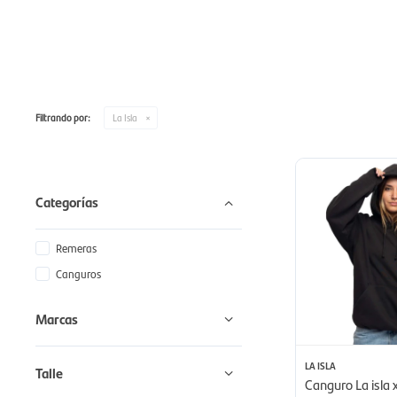
Filtrando por:
La Isla
Categorías
Remeras
Canguros
Marcas
LA ISLA
Talle
Canguro La isla 