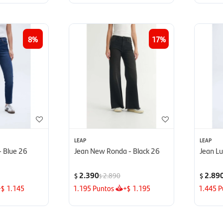
8
17
LEAP
LEAP
- Blue 26
Jean New Ronda - Black 26
Jean Lu
2.390
2.89
2.890
$
$
$
+
1.145
1.195
Puntos
+
1.195
1.445
P
$
$