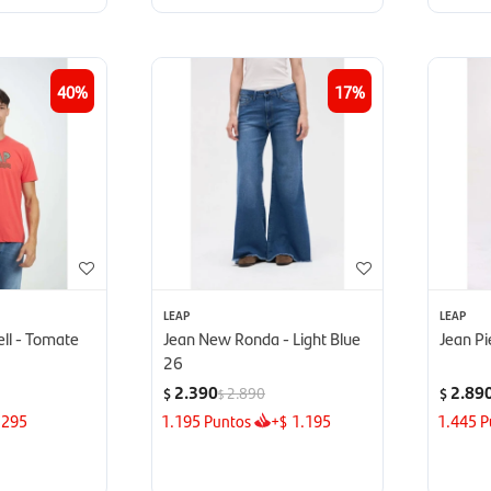
40
17
LEAP
LEAP
l - Tomate
Jean New Ronda - Light Blue
Jean Pi
26
2.390
2.89
2.890
$
$
$
295
1.195
Puntos
+
1.195
1.445
P
$