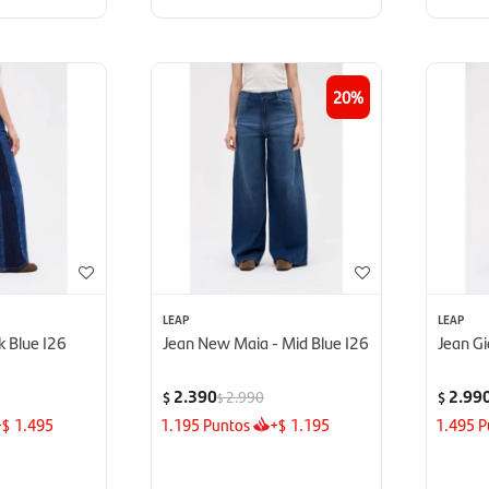
20
LEAP
LEAP
k Blue I26
Jean New Maia - Mid Blue I26
Jean Gio
2.390
2.99
2.990
$
$
$
+
1.495
1.195
Puntos
+
1.195
1.495
P
$
$