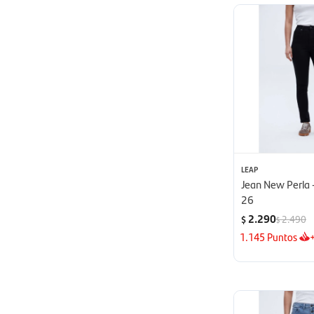
LEAP
Jean New Perla -
26
2.290
2.490
$
$
1.145
Puntos