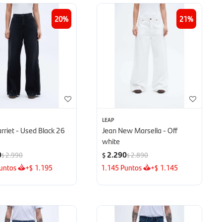
20
21
LEAP
rriet - Used Black 26
Jean New Marsella - Off
white
0
2.290
2.990
2.890
$
$
$
untos
+
1.195
1.145
Puntos
+
1.145
$
$