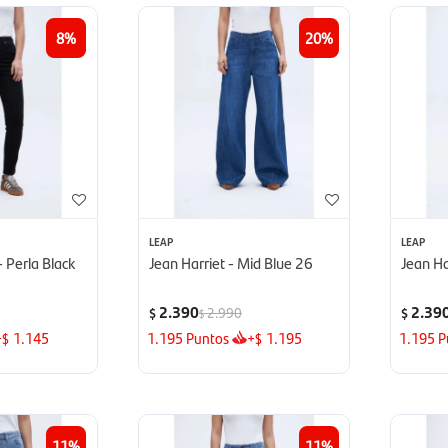
8
20
LEAP
LEAP
 Perla Black
Jean Harriet - Mid Blue 26
Jean Ha
2.390
2.39
2.990
$
$
$
+
1.145
1.195
Puntos
+
1.195
1.195
P
$
$
11
11