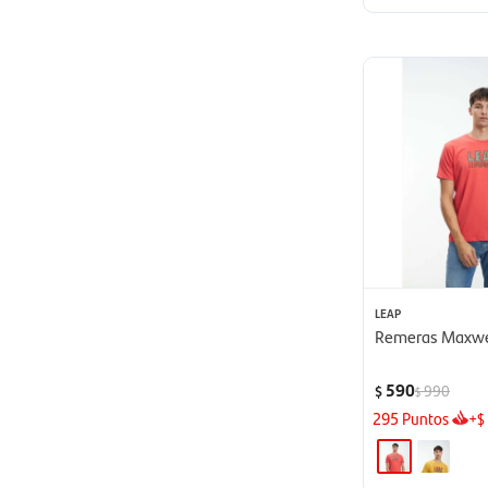
LEAP
Remeras Maxwel
590
990
$
$
295
Puntos
+
$