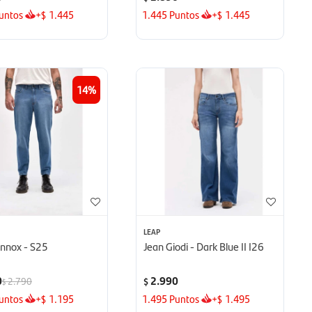
untos
+
1.445
1.445
Puntos
+
1.445
$
$
14
LEAP
ennox - S25
Jean Giodi - Dark Blue II I26
0
2.990
2.790
$
$
untos
+
1.195
1.495
Puntos
+
1.495
$
$