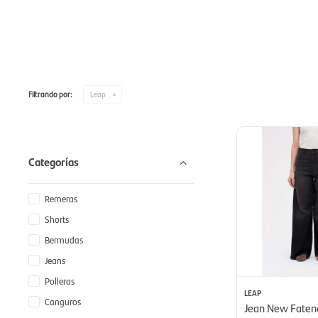
Filtrando por:
Leap
Categorías
Remeras
Shorts
Bermudas
Jeans
Polleras
LEAP
Canguros
Jean New Fatenas