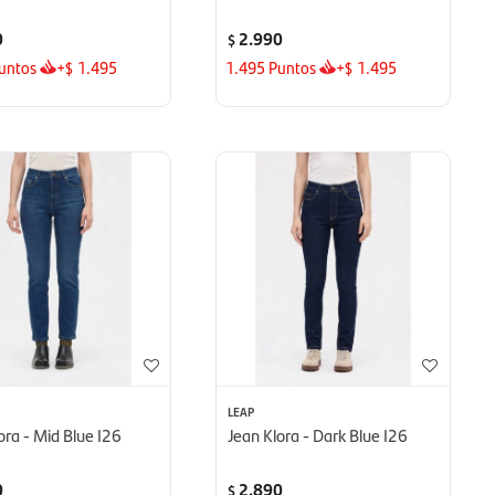
0
2.990
$
untos
+
1.495
1.495
Puntos
+
1.495
$
$
LEAP
ora - Mid Blue I26
Jean Klora - Dark Blue I26
0
2.890
$