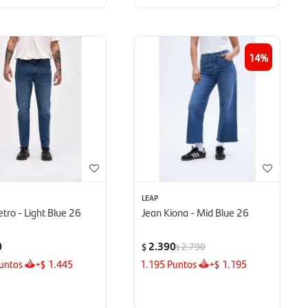
14
LEAP
etro - Light Blue 26
Jean Kiona - Mid Blue 26
0
2.390
2.790
$
$
untos
+
1.445
1.195
Puntos
+
1.195
$
$