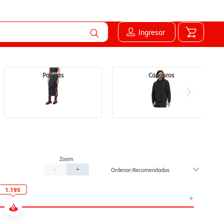
Ingresar
Polleras
Canguros
Recomendados
-
+
1.195
+