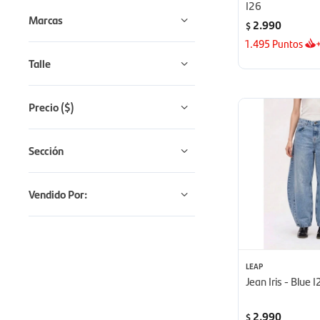
I26
Marcas
2.990
$
1.495
Puntos
Talle
Precio
($)
Sección
Vendido Por:
LEAP
Jean Iris - Blue 
2.990
$