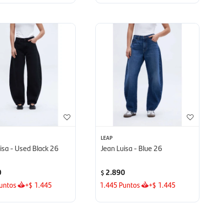
LEAP
isa - Used Black 26
Jean Luisa - Blue 26
0
2.890
$
untos
+
1.445
1.445
Puntos
+
1.445
$
$