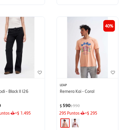
40
LEAP
di - Black II I26
Remera Kai - Coral
0
590
990
$
$
untos
+
1.495
295
Puntos
+
295
$
$