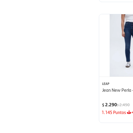
LEAP
Jean New Perla 
2.290
2.490
$
$
1.145
Puntos