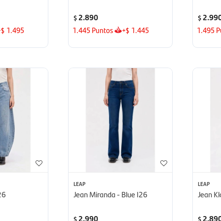
2.890
2.99
$
$
+
1.495
1.445
Puntos
+
1.445
1.495
P
$
$
LEAP
LEAP
I26
Jean Miranda - Blue I26
Jean Kl
2.990
2.89
$
$