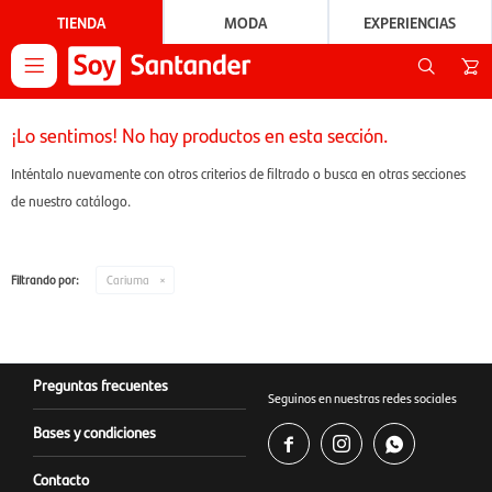
TIENDA
MODA
EXPERIENCIAS

¡Lo sentimos! No hay productos en esta sección.
Inténtalo nuevamente con otros criterios de filtrado o busca en otras secciones
de nuestro catálogo.
Filtrando por:
Cariuma
Preguntas frecuentes
Seguinos en nuestras redes sociales
Bases y condiciones



Contacto