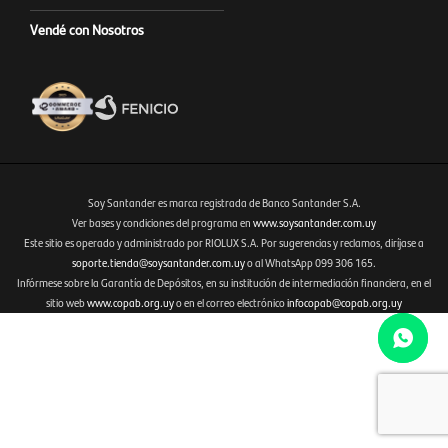
Vendé con Nosotros
Soy Santander es marca registrada de Banco Santander S.A.
Ver bases y condiciones del programa en
www.soysantander.com.uy
Este sitio es operado y administrado por RIOLUX S.A. Por sugerencias y reclamos, diríjase a
Fenicio eCommerce Uruguay
soporte.tienda@soysantander.com.uy
o al WhatsApp 099 306 165.
Infórmese sobre la Garantía de Depósitos, en su institución de intermediación financiera, en el
sitio web
www.copab.org.uy
o en el correo electrónico
infocopab@copab.org.uy