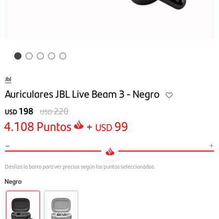
Jbl
Auriculares JBL Live Beam 3 - Negro
198
220
USD
USD
4.108
Puntos
+
99
USD
-
+
Negro