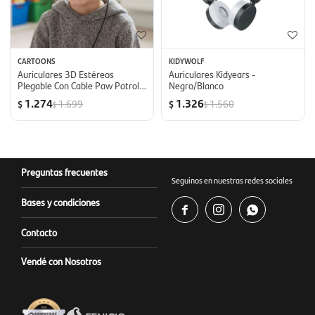
CARTOONS
KIDYWOLF
Auriculares 3D Estéreos
Auriculares Kidyears -
Plegable Con Cable Paw Patrol
Negro/Blanco
Lexibook - Paw patrol
1.274
1.326
1.699
1.560
$
$
$
$
Preguntas frecuentes
Seguinos en nuestras redes sociales
Bases y condiciones



Contacto
Vendé con Nosotros