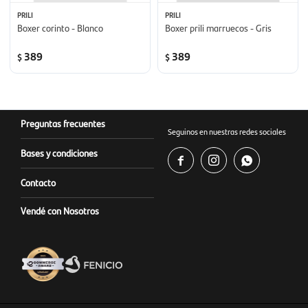
PRILI
PRILI
Boxer corinto - Blanco
Boxer prili marruecos - Gris
389
389
$
$
Preguntas frecuentes
Seguinos en nuestras redes sociales
Bases y condiciones



Contacto
Vendé con Nosotros