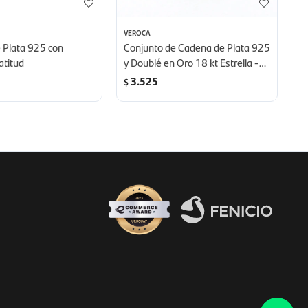
VEROCA
VE
 Plata 925 con
Conjunto de Cadena de Plata 925
C
atitud
y Doublé en Oro 18 kt Estrella -
Fo
Largo 45 cm
m
3.525
$
$
Fenicio eCommerce Uruguay