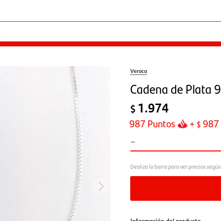
Veroca
Cadena de Plata 
1.974
$
987
Puntos
+
987
$
-
Información del producto