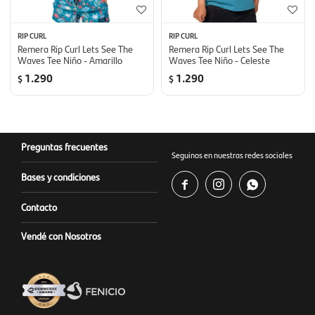
RIP CURL
RIP CURL
Remera Rip Curl Lets See The
Remera Rip Curl Lets See The
Waves Tee Niño - Amarillo
Waves Tee Niño - Celeste
1.290
1.290
$
$
Preguntas frecuentes
Seguinos en nuestras redes sociales
Bases y condiciones



Contacto
Vendé con Nosotros