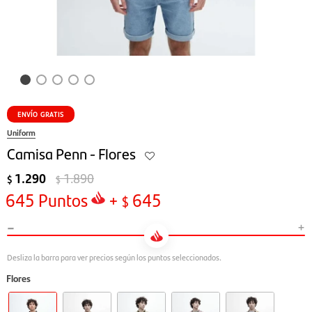
ENVÍO GRATIS
Uniform
Camisa Penn - Flores
1.290
1.890
$
$
645
Puntos
+
645
$
-
+
Flores