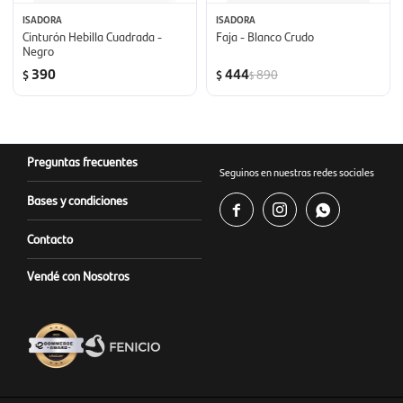
ISADORA
ISADORA
Cinturón Hebilla Cuadrada -
Faja - Blanco Crudo
Negro
390
444
890
$
$
$
Preguntas frecuentes
Seguinos en nuestras redes sociales
Bases y condiciones



Contacto
Vendé con Nosotros