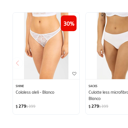
30
SHINE
SACKS
Colaless aleli - Blanco
Culotte less microfibr
Blanco
279
279
399
399
$
$
$
$