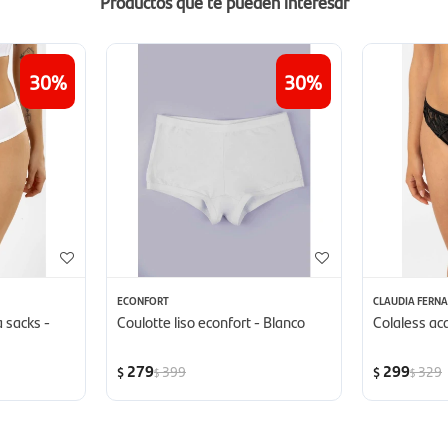
Productos que te pueden interesar
30
30
ECONFORT
CLAUDIA FERN
a sacks -
Coulotte liso econfort - Blanco
Colaless ac
279
299
399
329
$
$
$
$