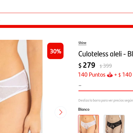
Shine
30
Culoteless aleli - 
279
$
399
$
140
Puntos
+
140
$
-
Blanco