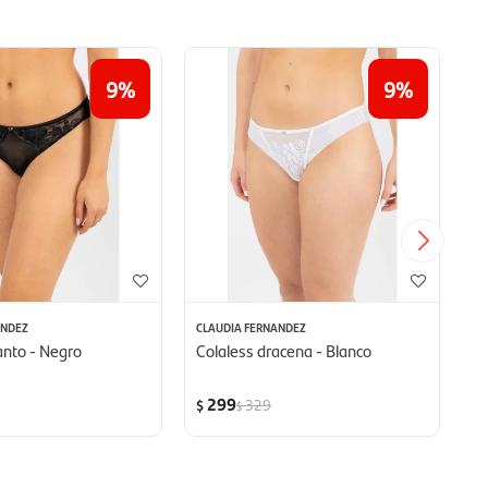
9
9
ANDEZ
CLAUDIA FERNANDEZ
CL
anto - Negro
Colaless dracena - Blanco
Cu
299
329
$
$
$