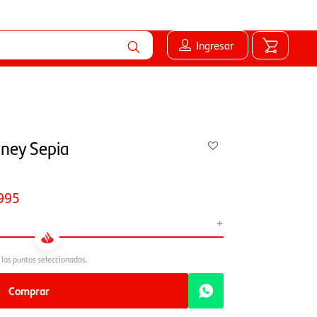
Ingresar
oney Sepia
995
+
Comprar