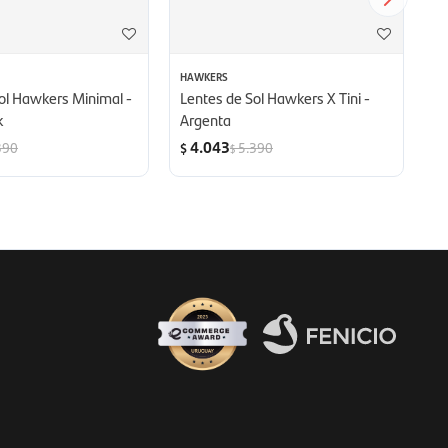
HAWKERS
H
ol Hawkers Minimal -
Lentes de Sol Hawkers X Tini -
L
k
Argenta
Tu
4.043
390
5.390
$
$
$