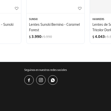
SUNSKI
HAWKERS
 - Sunski
Lentes Sunski Bernina - Caramel
Lentes de S
Forest
Tricolor Dar
3.990
4.043
5.990
5.
$
$
$
$
Seguinos en nuestras redes sociales


