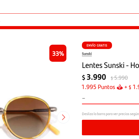
ENVÍO GRATIS
33
Sunski
Lentes Sunski - H
3.990
$
5.990
$
1.995
Puntos
+
1.
$
-