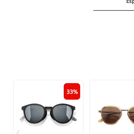
Esp
33