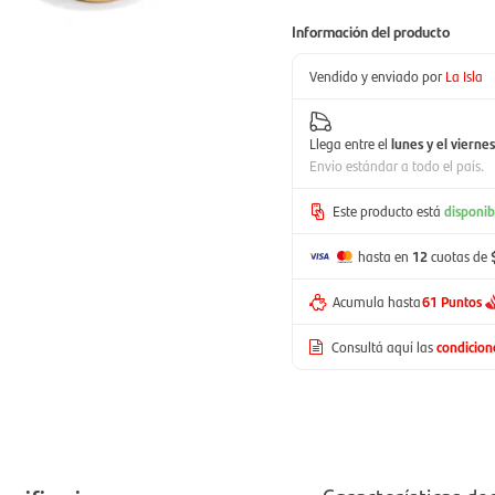
Información del producto
Vendido y enviado por
La Isla
Llega entre el
lunes y el viernes
Envío estándar a todo el país.
Este producto está
disponib
hasta en
12
cuotas de
Acumula hasta
61 Puntos
Consultá aquí las
condicio