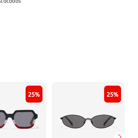
stacadas
25
25