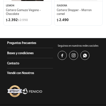
LEMON
ISADORA
Cartera Gamuza Vegana -
Cartera Shopper - Marron
Chocolate
camel
2.392
2.490
2.990
$
$
$
Preguntas frecuentes
Seguinos en nuestras redes sociales
Bases y condiciones



Contacto
Vendé con Nosotros