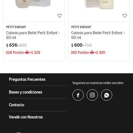
PETIT ENFANT
PETIT ENFANT
Colonia para Bebé Petit Enfant -
Colonia para Bebé Petit Enfant -
60 ml
60 ml
656
600
820
750
$
$
$
$
328
Puntos
+
328
300
Puntos
+
300
$
$
Preguntas frecuentes
Seguinos en nuestras redes sociales
Bases y condiciones



Contacto
Vendé con Nosotros