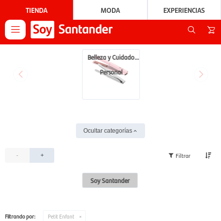
TIENDA
MODA
EXPERIENCIAS

Belleza y Cuidado
Personal
Ocultar categorías
-
+
Soy Santander
Filtrando por:
Petit Enfant