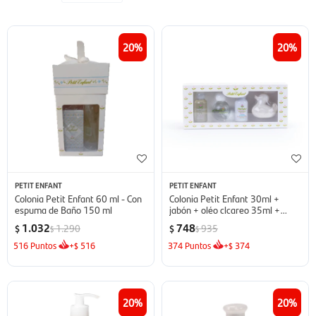
20
20
PETIT ENFANT
PETIT ENFANT
Colonia Petit Enfant 60 ml - Con
Colonia Petit Enfant 30ml +
espuma de Baño 150 ml
jabón + oléo clcareo 35ml +
espuma de baño 30ml - Pack
1.032
748
1.290
935
$
$
$
$
Infantil
516
Puntos
+
516
374
Puntos
+
374
$
$
20
20