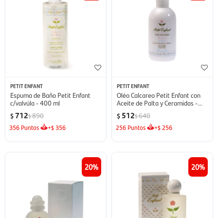
PETIT ENFANT
PETIT ENFANT
Espuma de Baño Petit Enfant
Oléo Calcareo Petit Enfant con
c/valvúla - 400 ml
Aceite de Palta y Ceramidas -
240 ml
712
512
890
640
$
$
$
$
356
Puntos
+
356
256
Puntos
+
256
$
$
20
20