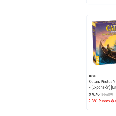
DEVIR
Catan: Piratas Y
- (Expansión) [E
4.761
5.290
$
$
2.381
Puntos