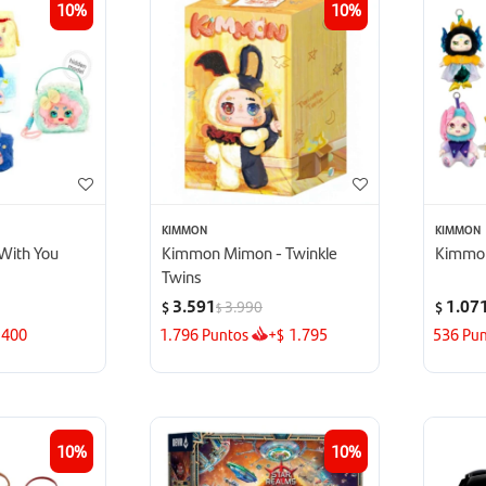
10
10
KIMMON
KIMMON
With You
Kimmon Mimon - Twinkle
Kimmon
Twins
3.591
1.07
3.990
$
$
$
400
1.796
Puntos
+
1.795
536
Pun
$
10
10