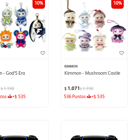
10
10
KIMMON
 - God'S Era
Kimmon - Mushroom Castle
1
1.071
1.190
1.190
$
$
$
tos
+
535
536
Puntos
+
535
$
$