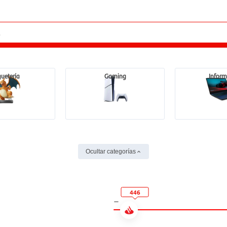
uetería
Gaming
Inform
Ocultar categorías
446
-