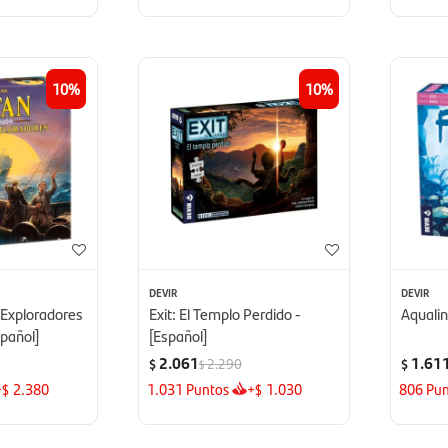
10
10
DEVIR
DEVIR
 Exploradores
Exit: El Templo Perdido -
Aqualin
spañol]
[Español]
2.061
1.61
2.290
$
$
$
+
2.380
1.031
Puntos
+
1.030
806
Pun
$
$