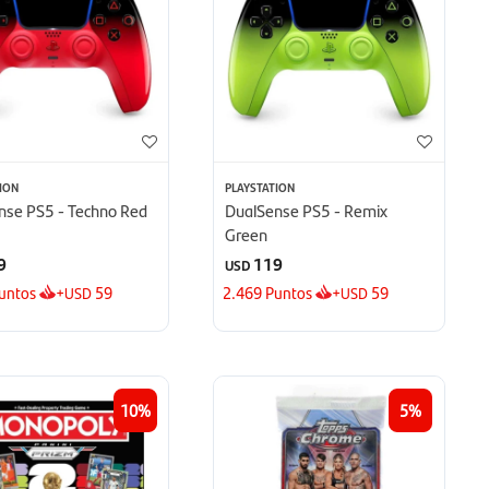
ION
PLAYSTATION
nse PS5 - Techno Red
DualSense PS5 - Remix
Green
9
119
USD
untos
+
59
2.469
Puntos
+
59
USD
USD
10
5