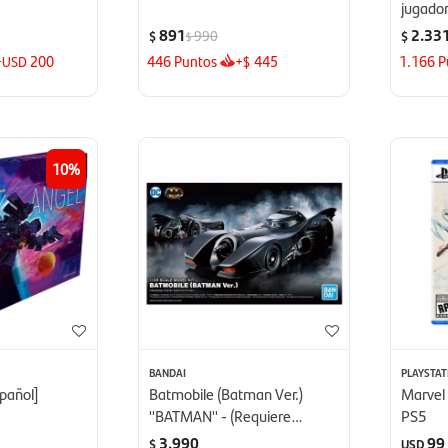
jugado
891
2.33
990
$
$
$
+
200
446
Puntos
+
445
1.166
P
USD
$
10
BANDAI
PLAYSTAT
spañol]
Batmobile (Batman Ver.)
Marvel 
''BATMAN'' - (Requiere
PS5
Armado)
3.990
99
$
USD