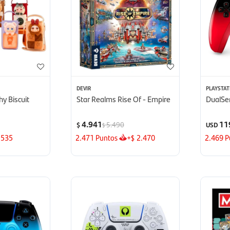
DEVIR
PLAYSTAT
y Biscuit
Star Realms Rise Of - Empire
DualSe
4.941
11
5.490
$
USD
$
535
2.471
Puntos
+
2.470
2.469
P
$