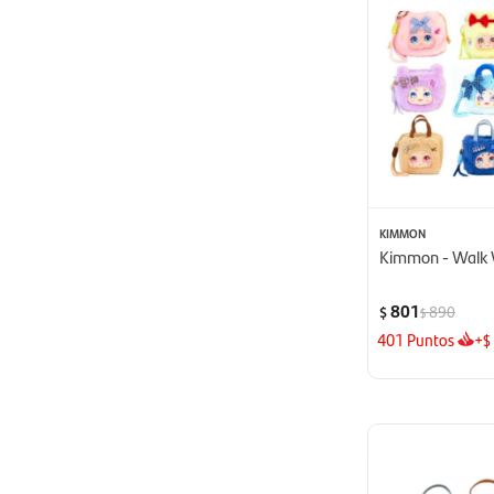
KIMMON
Kimmon - Walk 
801
890
$
$
401
Puntos
+
$