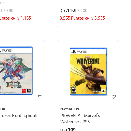
res
1
7.110
2.590
7.900
$
$
$
untos
+
1.165
3.555
Puntos
+
3.555
$
$
ION
PLAYSTATION
Tokon Fighting Souls -
PREVENTA - Marvel´s
Wolverine - PS5
109
USD