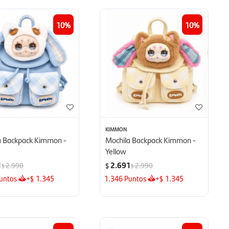
10
10
KIMMON
a Backpack Kimmon -
Mochila Backpack Kimmon -
Yellow
1
2.691
2.990
2.990
$
$
$
untos
+
1.345
1.346
Puntos
+
1.345
$
$