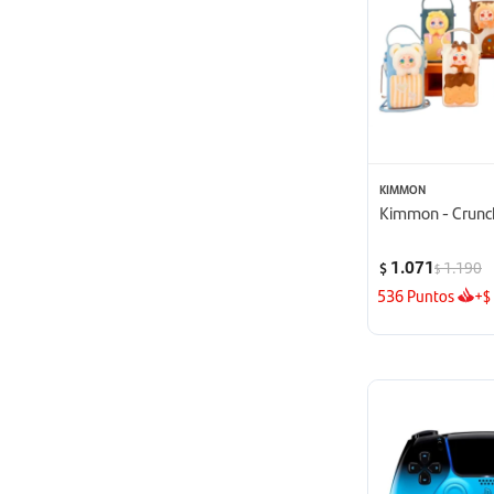
KIMMON
Kimmon - Crunch
1.071
1.190
$
$
536
Puntos
+
$