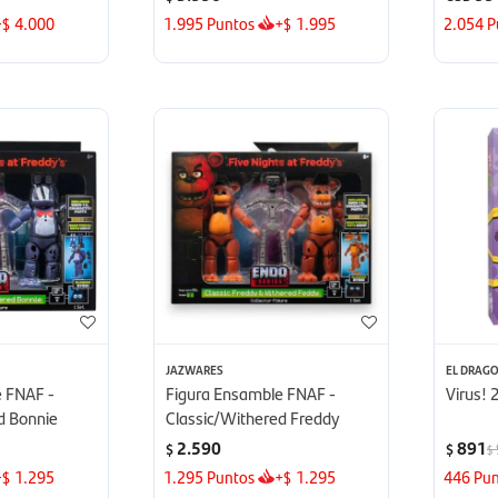
+
4.000
1.995
Puntos
+
1.995
2.054
P
$
$
JAZWARES
EL DRAG
e FNAF -
Figura Ensamble FNAF -
Virus! 
d Bonnie
Classic/Withered Freddy
2.590
891
$
$
$
+
1.295
1.295
Puntos
+
1.295
446
Pun
$
$