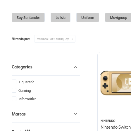
Soy Santander
La Isla
Uniform
Movigroup
Filtrando por:
Vendido Por::
Xuruguay
Categorías
Juguetería
Gaming
Informática
Marcas
NINTENDO
Nintendo Switch 