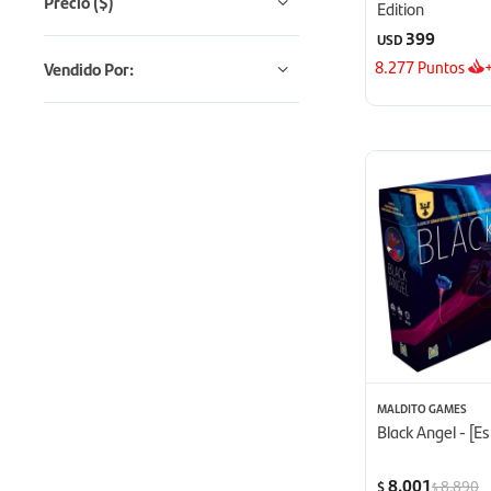
Precio
($)
Edition
399
USD
8.277
Puntos
Vendido Por:
MALDITO GAMES
Black Angel - [E
8.001
8.890
$
$