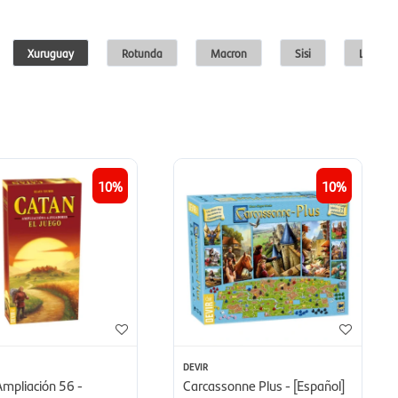
Xuruguay
Rotunda
Macron
Sisi
Lincolns
10
10
DEVIR
Ampliación 56 -
Carcassonne Plus - [Español]