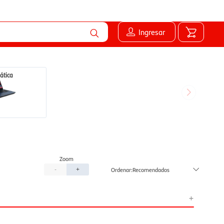
Ingresar
ática
Recomendados
-
+
+