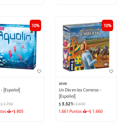
10
10
DEVIR
 - [Español]
Un Día en las Carreras -
[Español]
1
3.321
1.790
3.690
$
$
$
tos
+
805
1.661
Puntos
+
1.660
$
$