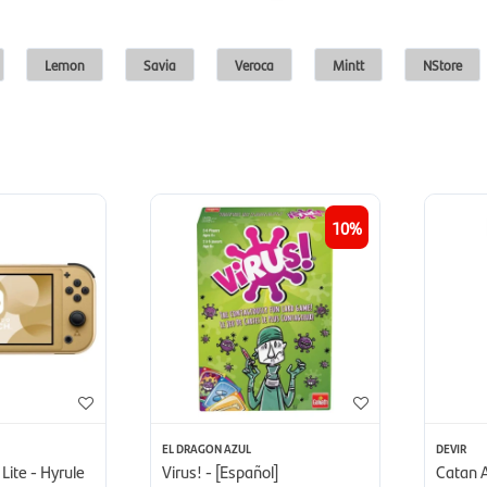
Lemon
Savia
Veroca
Mintt
NStore
10
EL DRAGON AZUL
DEVIR
Lite - Hyrule
Virus! - [Español]
Catan 