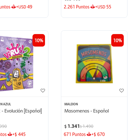
untos
+
49
2.261
Puntos
+
55
USD
USD
10
10
ON AZUL
MALDON
2 - Evolución [Español]
Masomenos - Español
1.341
990
1.490
$
$
tos
+
445
671
Puntos
+
670
$
$