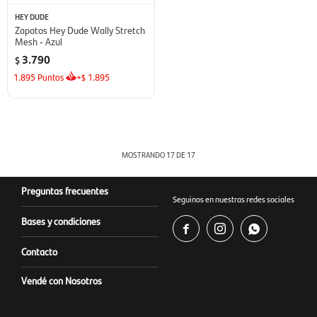
HEY DUDE
Zapatos Hey Dude Wally Stretch
Mesh - Azul
3.790
$
1.895
Puntos
+
1.895
$
MOSTRANDO
17
DE
17
Preguntas frecuentes
Seguinos en nuestras redes sociales
Bases y condiciones



Contacto
Vendé con Nosotros