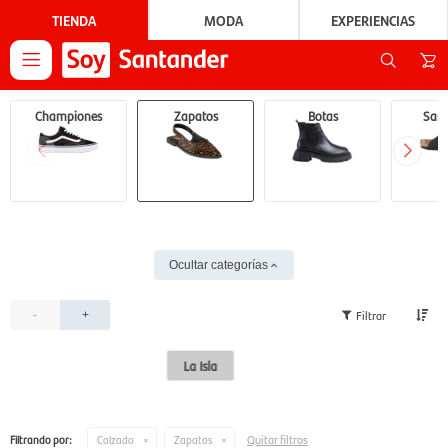
TIENDA
MODA
EXPERIENCIAS

Championes
Zapatos
Botas
Sand
Ocultar categorías
-
+
La Isla
Quitar filtros
Filtrando por:
Calzado
Zapatos