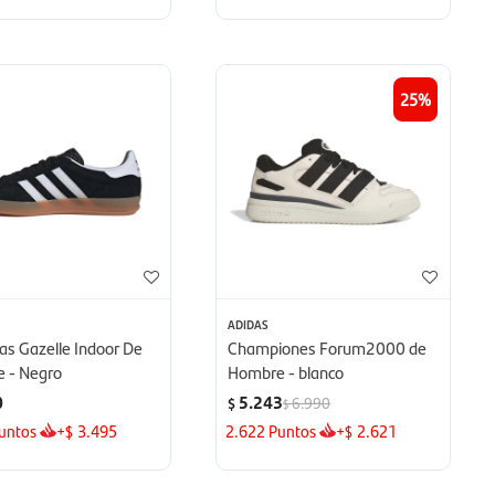
25
ADIDAS
las Gazelle Indoor De
Championes Forum2000 de
 - Negro
Hombre - blanco
0
5.243
6.990
$
$
untos
+
3.495
2.622
Puntos
+
2.621
$
$