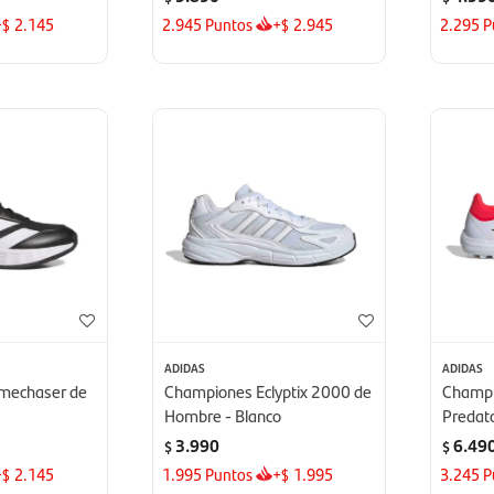
+
2.145
2.945
Puntos
+
2.945
2.295
P
$
$
ADIDAS
ADIDAS
mechaser de
Championes Eclyptix 2000 de
Champi
Hombre - Blanco
Predato
Hombre
3.990
6.49
$
$
+
2.145
1.995
Puntos
+
1.995
3.245
P
$
$