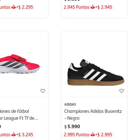
untos
+
2.295
2.945
Puntos
+
2.945
$
$
ADIDAS
ones de fútbol
Championes Adidas Busenitz
r League Ft Tf de
- Negro
 - rojo
0
5.990
$
untos
+
3.245
2.995
Puntos
+
2.995
$
$