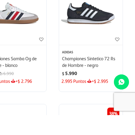
ADIDAS
ones Samba Og de
Championes Sintetico 72 Rs
 - blanco
de Hombre - negro
2
5.990
6.990
$
$
untos
+
2.796
2.995
Puntos
+
2.995
$
$
38