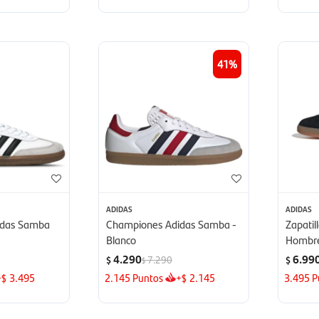
41
ADIDAS
ADIDAS
idas Samba
Championes Adidas Samba -
Zapatil
Blanco
Hombre
4.290
6.99
7.290
$
$
$
+
3.495
2.145
Puntos
+
2.145
3.495
P
$
$