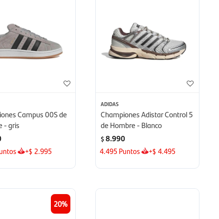
ADIDAS
ones Campus 00S de
Championes Adistar Control 5
 - gris
de Hombre - Blanco
0
8.990
$
untos
+
2.995
4.495
Puntos
+
4.495
$
$
20