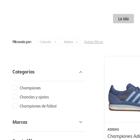
La Isla
Quitar filtros
Filtrando por:
Calzado
Adidas
Categorías
Championes
Chanclas y ojotas
Championes de fútbol
Marcas
ADIDAS
Championes Adid