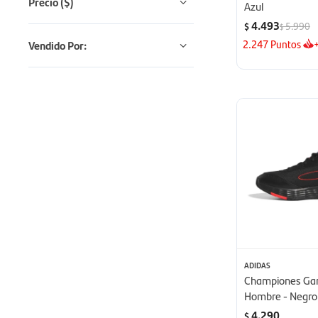
Precio
($)
Azul
4.493
5.990
$
$
2.247
Puntos
Vendido Por:
ADIDAS
Championes Ga
Hombre - Negro
4.290
$