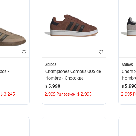
ADIDAS
ADIDAS
das -
Championes Campus 00S de
Champi
Hombre - Chocolate
Hombre
5.990
5.99
$
$
+
3.245
2.995
Puntos
+
2.995
2.995
P
$
$