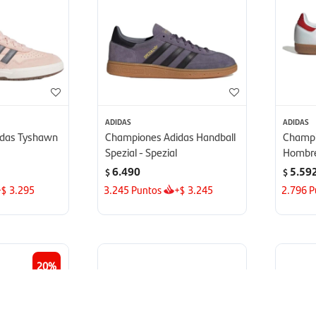
ADIDAS
ADIDAS
das Tyshawn
Championes Adidas Handball
Champi
Spezial - Spezial
Hombre
6.490
5.59
$
$
+
3.295
3.245
Puntos
+
3.245
2.796
P
$
$
20