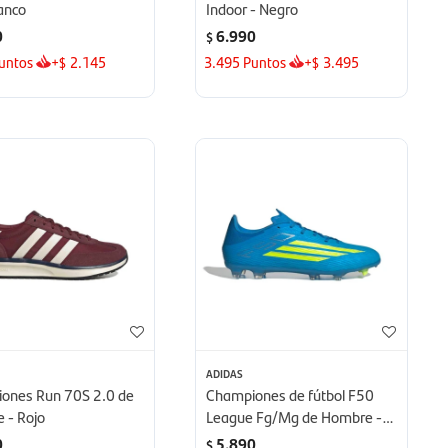
anco
Indoor - Negro
0
6.990
$
untos
+
2.145
3.495
Puntos
+
3.495
$
$
ADIDAS
ones Run 70S 2.0 de
Championes de fútbol F50
 - Rojo
League Fg/Mg de Hombre -
Multicolor
0
5.890
$