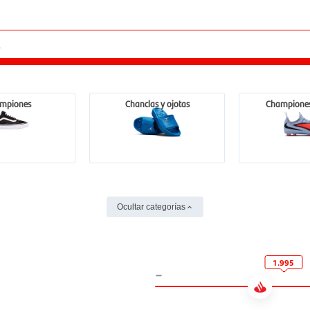
mpiones
Chanclas y ojotas
Championes
Ocultar categorías
1.995
-