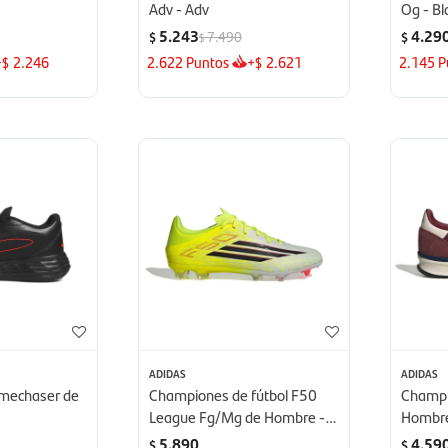
Adv - Adv
Og - Bl
5.243
4.29
7.490
$
$
$
+
2.246
2.622
Puntos
+
2.621
2.145
P
$
$
ADIDAS
ADIDAS
mechaser de
Championes de fútbol F50
Champi
League Fg/Mg de Hombre -
Hombre
Amarillo
5.890
4.59
$
$