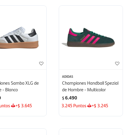
ADIDAS
ones Samba XLG de
Championes Handball Spezial
 - Blanco
de Hombre - Multicolor
0
6.490
$
untos
+
3.645
3.245
Puntos
+
3.245
$
$