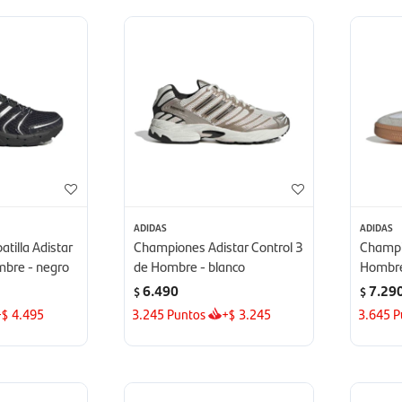
ADIDAS
ADIDAS
tilla Adistar
Championes Adistar Control 3
Champi
mbre - negro
de Hombre - blanco
Hombre
6.490
7.29
$
$
+
4.495
3.245
Puntos
+
3.245
3.645
P
$
$