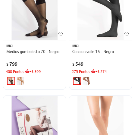
IBICI
IBICI
Medias gambaletto 70 - Negro
Can can voile 15 - Negro
799
549
$
$
400
Puntos
+
399
275
Puntos
+
274
$
$