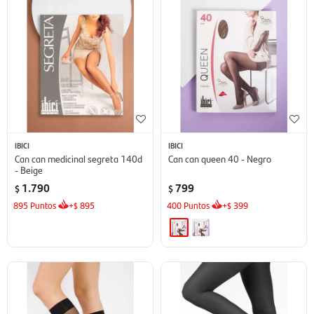
IBICI
IBICI
Can can medicinal segreta 140d
Can can queen 40 - Negro
- Beige
1.790
799
$
$
895
Puntos
+
895
400
Puntos
+
399
$
$