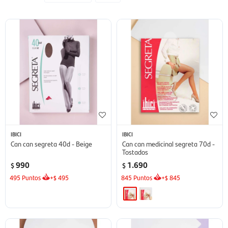
IBICI
IBICI
Can can segreta 40d - Beige
Can can medicinal segreta 70d -
Tostados
990
1.690
$
$
495
Puntos
+
495
845
Puntos
+
845
$
$