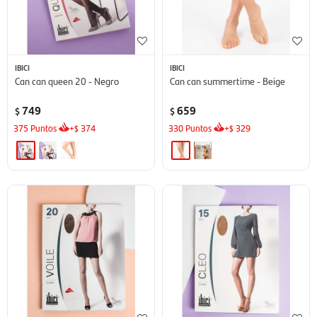
IBICI
IBICI
Can can queen 20 - Negro
Can can summertime - Beige
749
659
$
$
375
Puntos
+
374
330
Puntos
+
329
$
$