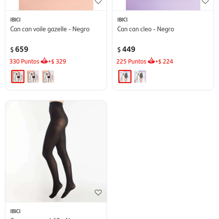
IBICI
IBICI
Can can voile gazelle - Negro
Can can cleo - Negro
659
449
$
$
330
Puntos
+
329
225
Puntos
+
224
$
$
IBICI