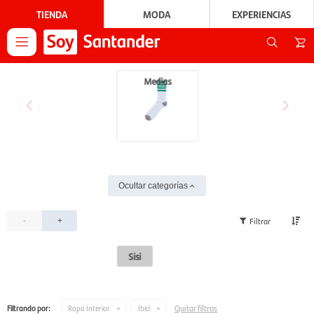
TIENDA
MODA
EXPERIENCIAS

Medias
Ocultar categorías
-
+
Sisi
Quitar filtros
Filtrando por:
Ropa Interior
Ibici