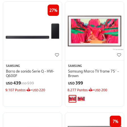
27
SAMSUNG
SAMSUNG
Barra de sonido Serie Q - HW-
Samsung Marco TV frame 75¨ -
Q600F
Brown
439
399
599
USD
USD
USD
9.107
Puntos
+
220
8.277
Puntos
+
200
USD
USD
7