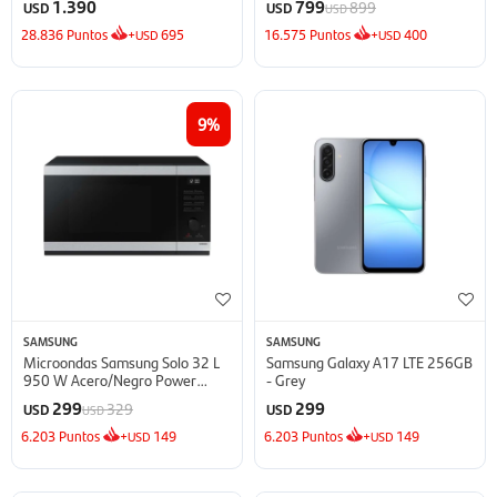
1.390
799
899
USD
USD
USD
28.836
Puntos
+
695
16.575
Puntos
+
400
USD
USD
9
SAMSUNG
SAMSUNG
Microondas Samsung Solo 32 L
Samsung Galaxy A17 LTE 256GB
950 W Acero/Negro Power
- Grey
Defrost - Defrost
299
299
329
USD
USD
USD
6.203
Puntos
+
149
6.203
Puntos
+
149
USD
USD