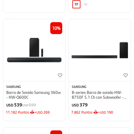
10
SAMSUNG
SAMSUNG
Barra de Sonido Samsung 360w
B-series Barra de sonido HW-
- HW-Q600C
B750F 5.1 Ch con Subwoofer -
2025
539
379
599
USD
USD
USD
11.182
Puntos
+
269
7.862
Puntos
+
190
USD
USD