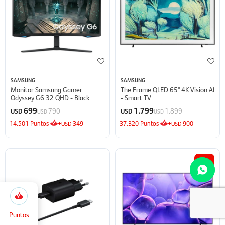
SAMSUNG
SAMSUNG
Monitor Samsung Gamer
The Frame QLED 65'' 4K Vision AI
Odyssey G6 32 QHD - Black
- Smart TV
699
1.799
790
1.899
USD
USD
USD
USD
14.501
Puntos
+
349
37.320
Puntos
+
900
USD
USD
14
5.166
Selecciona
Cerrar
la
cantidad
Puntos
de puntos