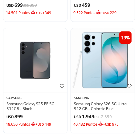
Inverter
699
459
899
USD
USD
USD
14.501
Puntos
+
349
9.522
Puntos
+
229
USD
USD
19
SAMSUNG
SAMSUNG
Samsung Galaxy S25 FE 5G
Samsung Galaxy S26 5G Ultra
512GB - Black
512 GB - Galactic Blue
899
1.949
2.399
USD
USD
USD
18.650
Puntos
+
449
40.432
Puntos
+
975
USD
USD