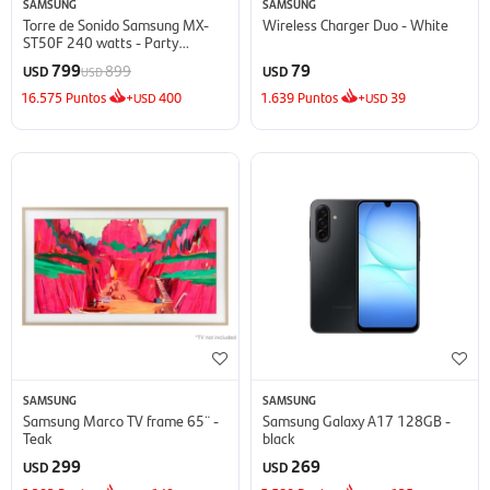
SAMSUNG
SAMSUNG
Torre de Sonido Samsung MX-
Wireless Charger Duo - White
ST50F 240 watts - Party
Speaker
799
79
899
USD
USD
USD
16.575
Puntos
+
400
1.639
Puntos
+
39
USD
USD
SAMSUNG
SAMSUNG
Samsung Marco TV frame 65¨ -
Samsung Galaxy A17 128GB -
Teak
black
299
269
USD
USD