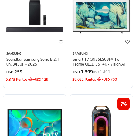
SAMSUNG
SAMSUNG
Soundbar Samsung Serie B 2.1
Smart TV QN55LS03FAThe
Ch. B450F - 2025
Frame QLED 55'' 4K - Vision AI
259
1.399
1.499
USD
USD
USD
5.373
Puntos
+
129
29.022
Puntos
+
700
USD
USD
7