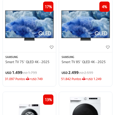
17
4
SAMSUNG
SAMSUNG
Smart TV 75¨ QLED 4K - 2025
Smart TV 85¨ QLED 4K - 2025
1.499
2.499
1.799
2.599
USD
USD
USD
USD
31.097
Puntos
+
749
51.842
Puntos
+
1.249
USD
USD
13