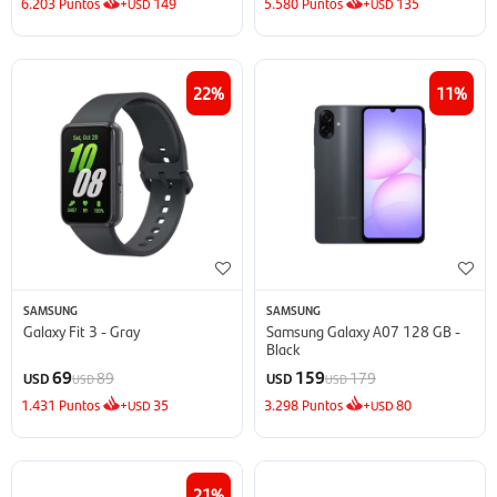
6.203
Puntos
+
149
5.580
Puntos
+
135
USD
USD
22
11
SAMSUNG
SAMSUNG
Galaxy Fit 3 - Gray
Samsung Galaxy A07 128 GB -
Black
69
159
89
179
USD
USD
USD
USD
1.431
Puntos
+
35
3.298
Puntos
+
80
USD
USD
21