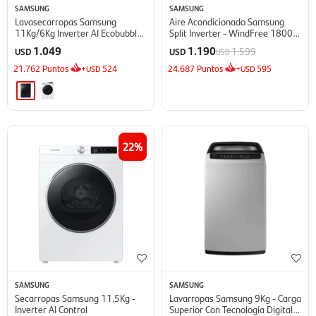
SAMSUNG
SAMSUNG
Lavasecarropas Samsung
Aire Acondicionado Samsung
11Kg/6Kg Inverter AI Ecobubble
Split Inverter - WindFree 18000
- Inox
BTU
1.049
1.190
1.599
USD
USD
USD
21.762
Puntos
+
524
24.687
Puntos
+
595
USD
USD
22
SAMSUNG
SAMSUNG
Secarropas Samsung 11.5Kg -
Lavarropas Samsung 9Kg - Carga
Inverter AI Control
Superior Con Tecnología Digital