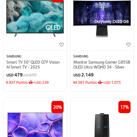
SAMSUNG
SAMSUNG
Smart TV 50'' QLED Q7F Vision
Monitor Samsung Gamer G85SB
AI Smart TV - 2025
OLED Ultra WQHD 34 - Silver
479
2.149
699
USD
USD
USD
9.937
Puntos
+
239
44.581
Puntos
+
1.075
USD
USD
20
17