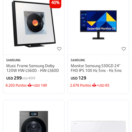
40
SAMSUNG
SAMSUNG
Music Frame Samsung Dolby
Monitor Samsung S30GD 24''
120W HW-LS60D - HW-LS60D
FHD IPS 100 Hz 5ms - Hz 5ms
299
129
499
USD
USD
USD
6.203
Puntos
+
149
2.676
Puntos
+
65
USD
USD