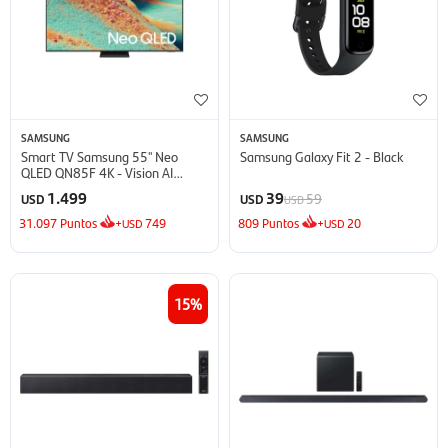
SAMSUNG
SAMSUNG
Smart TV Samsung 55'' Neo
Samsung Galaxy Fit 2 - Black
QLED QN85F 4K - Vision AI
(2025)
1.499
39
59
USD
USD
USD
31.097
Puntos
+
749
809
Puntos
+
20
USD
USD
15