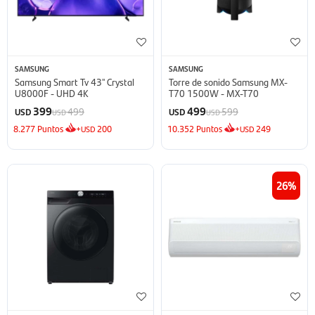
SAMSUNG
SAMSUNG
Samsung Smart Tv 43'' Crystal
Torre de sonido Samsung MX-
U8000F - UHD 4K
T70 1500W - MX-T70
399
499
499
599
USD
USD
USD
USD
8.277
Puntos
+
200
10.352
Puntos
+
249
USD
USD
26