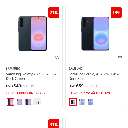
21
18
SAMSUNG
SAMSUNG
Samsung Galaxy A37 256 GB -
Samsung Galaxy A57 256 GB -
Dark Green
Dark Blue
549
659
699
799
USD
USD
USD
USD
11.389
Puntos
+
275
13.671
Puntos
+
329
USD
USD
+1
31