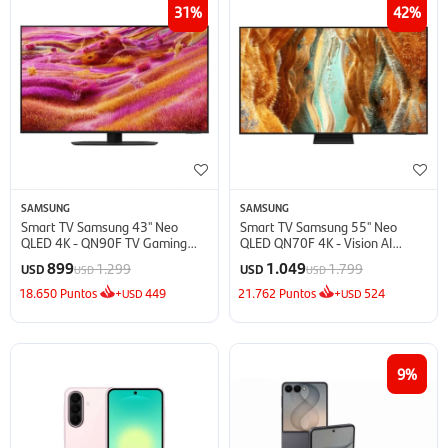
31
42
SAMSUNG
SAMSUNG
Smart TV Samsung 43'' Neo
Smart TV Samsung 55'' Neo
QLED 4K - QN90F TV Gaming
QLED QN70F 4K - Vision AI
(2025)
(2025)
899
1.049
1.299
1.799
USD
USD
USD
USD
18.650
Puntos
+
449
21.762
Puntos
+
524
USD
USD
9