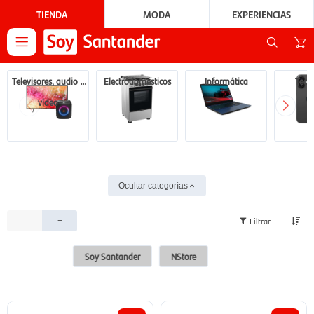
TIENDA
MODA
EXPERIENCIAS

Televisores, audio y
Electrodomésticos
Informática
Tecn
video
Ocultar categorías
-
+
Soy Santander
NStore