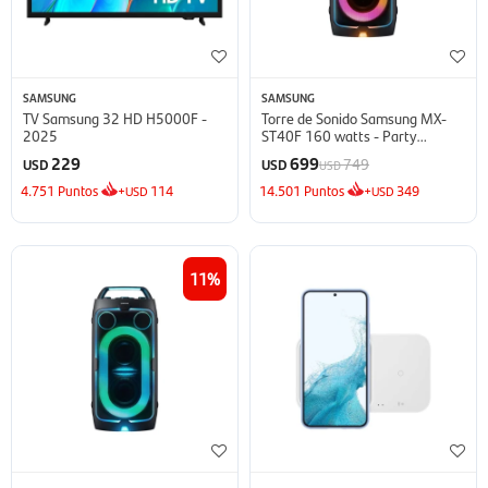
SAMSUNG
SAMSUNG
TV Samsung 32 HD H5000F -
Torre de Sonido Samsung MX-
2025
ST40F 160 watts - Party
Speaker
229
699
749
USD
USD
USD
4.751
Puntos
+
114
14.501
Puntos
+
349
USD
USD
11