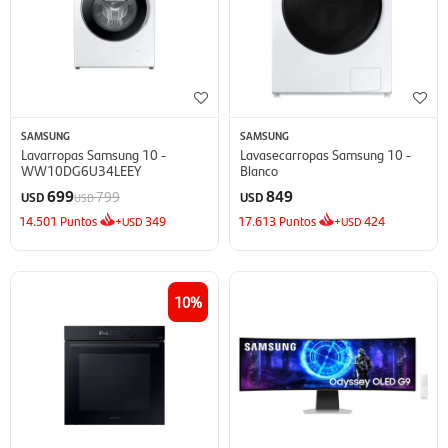
SAMSUNG
SAMSUNG
Lavarropas Samsung 10 -
Lavasecarropas Samsung 10 -
WW10DG6U34LEEY
Blanco
699
849
799
USD
USD
USD
14.501
Puntos
+
349
17.613
Puntos
+
424
USD
USD
10