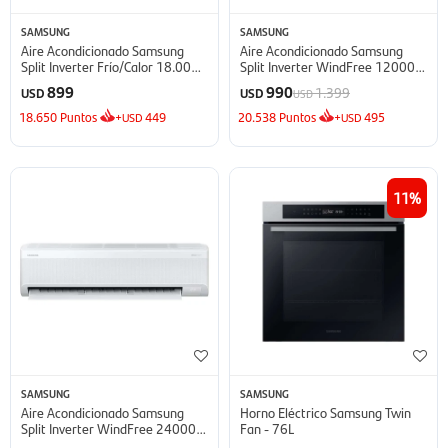
SAMSUNG
SAMSUNG
Aire Acondicionado Samsung
Aire Acondicionado Samsung
Split Inverter Frío/Calor 18.000
Split Inverter WindFree 12000
BTU - BTU
BTU - BTU
899
990
1.399
USD
USD
USD
18.650
Puntos
+
449
20.538
Puntos
+
495
USD
USD
11
SAMSUNG
SAMSUNG
Aire Acondicionado Samsung
Horno Eléctrico Samsung Twin
Split Inverter WindFree 24000
Fan - 76L
BTU - BTU