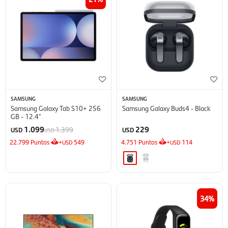
SAMSUNG
SAMSUNG
Samsung Galaxy Tab S10+ 256
Samsung Galaxy Buds4 - Black
GB - 12.4''
1.099
229
1.399
USD
USD
USD
22.799
Puntos
+
549
4.751
Puntos
+
114
USD
USD
34