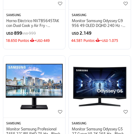
SAMSUNG
SAMSUNG
Horno Eléctrico NV7B5645TAK
Monitor Samsung Odyssey G9
con Dual Cook y Air Fry -
956 49 OLED DQHD 240 Hz -
NV7B5645TAK
Silver
899
2.149
999
USD
USD
USD
18.650
Puntos
+
449
44.581
Puntos
+
1.075
USD
USD
SAMSUNG
SAMSUNG
Monitor Samsung Profesional
Monitor Samsung Odyssey G5
T45F 22" IPS FHD 75 Hz - Black
27 Curvo VA 2K 165 Hz - Black