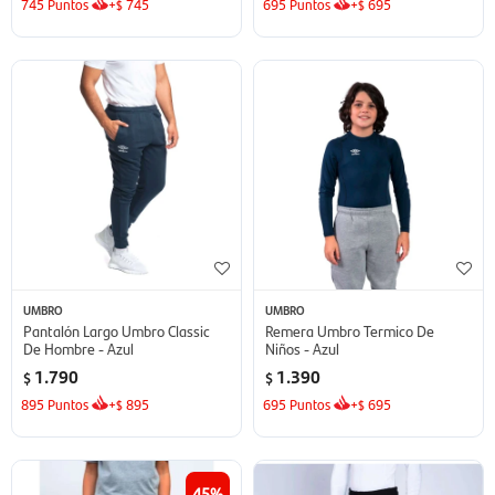
745
Puntos
+
745
695
Puntos
+
695
$
$
UMBRO
UMBRO
Pantalón Largo Umbro Classic
Remera Umbro Termico De
De Hombre - Azul
Niños - Azul
1.790
1.390
$
$
895
Puntos
+
895
695
Puntos
+
695
$
$
45