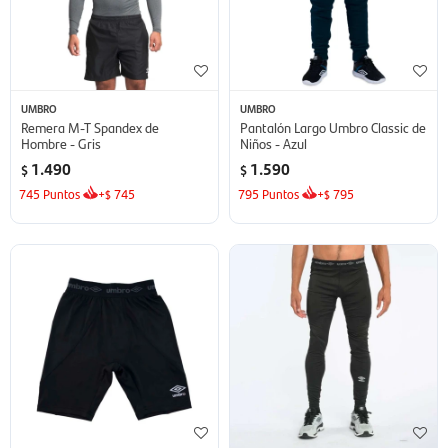
UMBRO
UMBRO
Remera M-T Spandex de
Pantalón Largo Umbro Classic de
Hombre - Gris
Niños - Azul
1.490
1.590
$
$
745
Puntos
+
745
795
Puntos
+
795
$
$