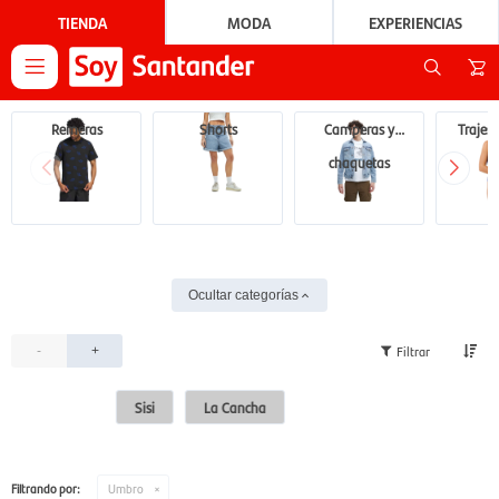
TIENDA
MODA
EXPERIENCIAS

Remeras
Shorts
Camperas y
Trajes
chaquetas
Ocultar categorías
-
+
Sisi
La Cancha
Filtrando por:
Umbro