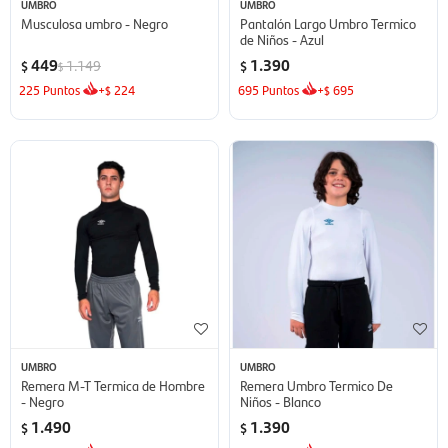
UMBRO
UMBRO
Musculosa umbro - Negro
Pantalón Largo Umbro Termico
de Niños - Azul
449
1.390
1.149
$
$
$
225
Puntos
+
224
695
Puntos
+
695
$
$
UMBRO
UMBRO
Remera M-T Termica de Hombre
Remera Umbro Termico De
- Negro
Niños - Blanco
1.490
1.390
$
$