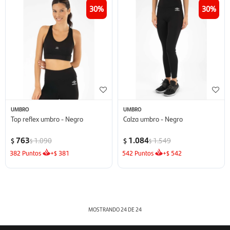
30
30
UMBRO
UMBRO
Top reflex umbro - Negro
Calza umbro - Negro
763
1.084
1.090
1.549
$
$
$
$
382
Puntos
+
381
542
Puntos
+
542
$
$
MOSTRANDO
24
DE
24