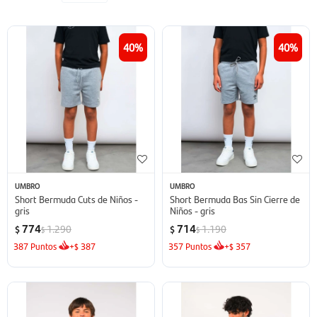
40
40
UMBRO
UMBRO
Short Bermuda Cuts de Niños -
Short Bermuda Bas Sin Cierre de
gris
Niños - gris
774
714
1.290
1.190
$
$
$
$
387
Puntos
+
387
357
Puntos
+
357
$
$