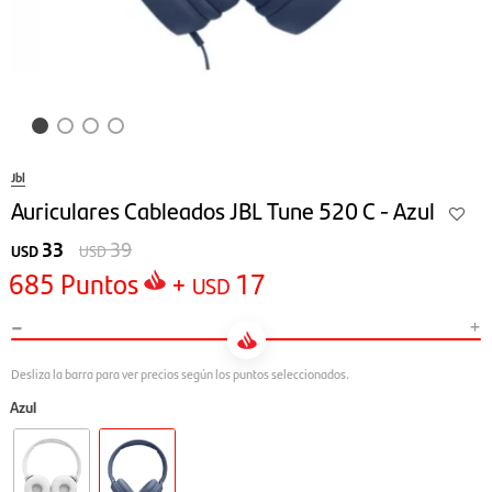
Jbl
Auriculares Cableados JBL Tune 520 C - Azul
33
39
USD
USD
685
Puntos
+
17
USD
-
+
Azul