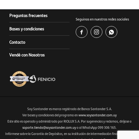
Preguntas frecuentes
Seguinos en nuestras redes sociales
Bases y condiciones



Contacto
Vendé con Nosotros
Soy Santander es marca registrada de Banco Santander S.A.
Ver bases y condiciones del programa en
www.soysantander.com.uy
Este sitio es operado y administrado por RIOLUX S.A. Por sugerencias y reclamos, diríjase a
Fenicio eCommerce Uruguay
soporte.tienda@soysantander.com.uy
o al WhatsApp 099 306 165.
Infórmese sobre la Garantía de Depósitos, en su institución de intermediación financiera, en el