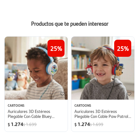
Productos que te pueden interesar
25
25
CARTOONS
CARTOONS
Auriculares 3D Estéreos
Auriculares 3D Estéreos
Plegable Con Cable Bluey
Plegable Con Cable Paw Patrol
Lexibook - Bluey
Lexibook - Paw patrol
1.274
1.274
1.699
1.699
$
$
$
$