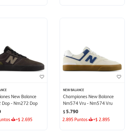
ANCE
NEW BALANCE
ones New Balance
Championes New Balance
 Dop - Nm272 Dop
Nm574 Vru - Nm574 Vru
0
5.790
$
untos
+
2.695
2.895
Puntos
+
2.895
$
$