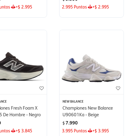
untos
+
2.995
2.995
Puntos
+
2.995
$
$
ANCE
NEW BALANCE
ones Fresh Foam X
Championes New Balance
 De Hombre - Negro
U90601Ka - Beige
0
7.990
$
untos
+
3.845
3.995
Puntos
+
3.995
$
$