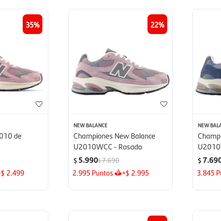
35
22
NEW BALANCE
NEW BAL
010 de
Championes New Balance
Champi
U2010WCC - Rosado
U2010
5.990
7.69
7.690
$
$
$
+
2.499
2.995
Puntos
+
2.995
3.845
P
$
$