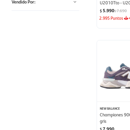
Vendido Por:
U2010Tto - U2
5.990
7.690
$
$
2.995
Puntos
NEW BALANCE
Championes 906
gris
7.990
$