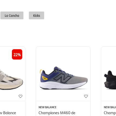
La Cancha
Kicks
22
NEW BALANCE
NEW BAL
w Balance
Championes M460 de
Champi