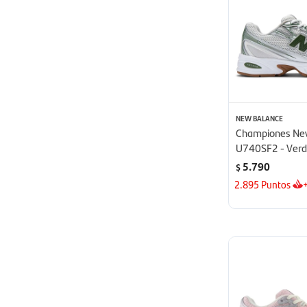
NEW BALANCE
Championes Ne
U740SF2 - Ver
5.790
$
2.895
Puntos