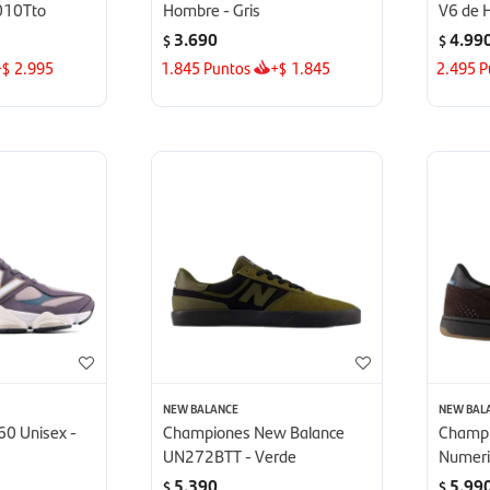
010Tto
Hombre - Gris
V6 de 
3.690
4.99
$
$
+
2.995
1.845
Puntos
+
1.845
2.495
P
$
$
NEW BALANCE
NEW BAL
0 Unisex -
Championes New Balance
Champi
UN272BTT - Verde
Numeri
5.390
5.99
$
$