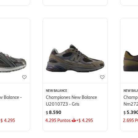
NEW BALANCE
NEW BAL
 Balance -
Championes New Balance
Champi
U20107Z3 - Gris
Nm272
8.590
5.39
$
$
+
4.295
4.295
Puntos
+
4.295
2.695
P
$
$