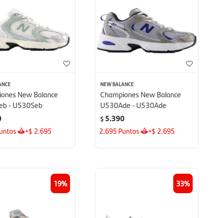
ANCE
NEW BALANCE
ones New Balance
Championes New Balance
eb - U530Seb
U530Ade - U530Ade
0
5.390
$
untos
+
2.695
2.695
Puntos
+
2.695
$
$
19
33