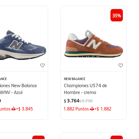
35
ANCE
NEW BALANCE
ones New Balance
Championes U574 de
WNV - Azul
Hombre - crema
0
3.764
5.790
$
$
untos
+
3.845
1.882
Puntos
+
1.882
$
$