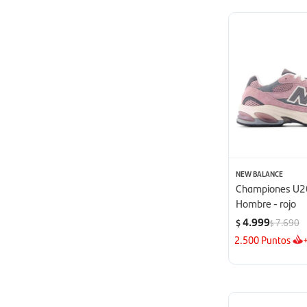
NEW BALANCE
Championes U2
Hombre - rojo
4.999
7.690
$
$
2.500
Puntos