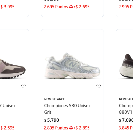
+
3.995
2.695
Puntos
+
2.695
2.995
P
$
$
NEW BALANCE
NEW BAL
 Unisex -
Championes 530 Unisex -
Champi
Gris
880V15
5.790
7.69
$
$
+
2.695
2.895
Puntos
+
2.895
3.845
P
$
$