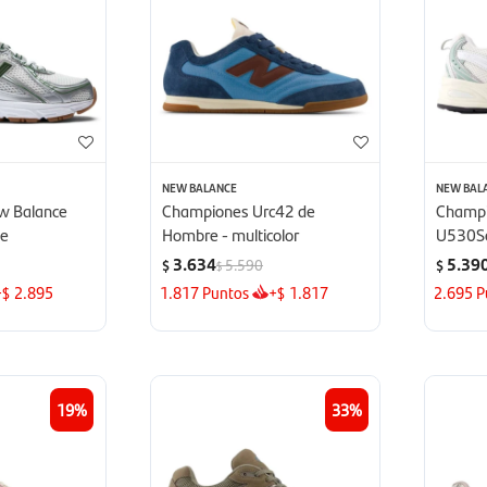
NEW BALANCE
NEW BAL
w Balance
Championes Urc42 de
Champi
de
Hombre - multicolor
U530S
3.634
5.39
5.590
$
$
$
+
2.895
1.817
Puntos
+
1.817
2.695
P
$
$
19
33