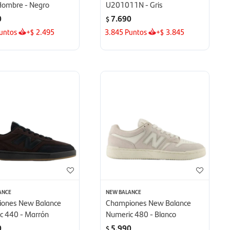
Hombre - Negro
U201011N - Gris
0
7.690
$
untos
+
2.495
3.845
Puntos
+
3.845
$
$
ANCE
NEW BALANCE
ones New Balance
Championes New Balance
c 440 - Marrón
Numeric 480 - Blanco
0
5.990
$