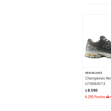
NEW BALANCE
Championes New
U19064S13
8.590
$
4.295
Puntos