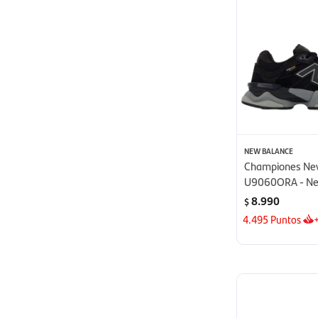
NEW BALANCE
Championes Ne
U9060ORA - Ne
8.990
$
4.495
Puntos