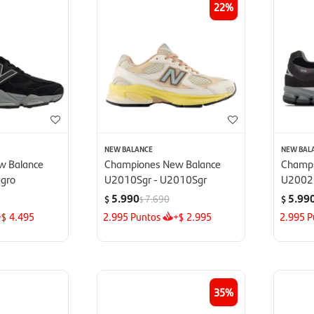
22
NEW BALANCE
NEW BAL
w Balance
Championes New Balance
Champi
gro
U2010Sgr - U2010Sgr
U2002
5.990
5.99
7.690
$
$
$
+
4.495
2.995
Puntos
+
2.995
2.995
P
$
$
35