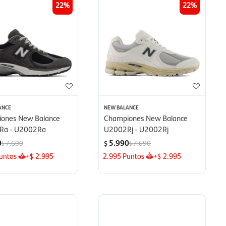
22
22
ANCE
NEW BALANCE
ones New Balance
Championes New Balance
Ra - U2002Ra
U2002Rj - U2002Rj
0
5.990
7.690
7.690
$
$
$
untos
+
2.995
2.995
Puntos
+
2.995
$
$