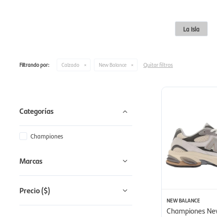
La Isla
Quitar filtros
Filtrando por:
Calzado
New Balance
Categorías
Championes
Marcas
Precio
($)
NEW BALANCE
Championes Ne