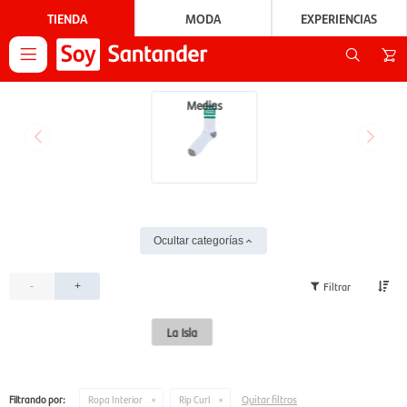
TIENDA
MODA
EXPERIENCIAS

Medias
Ocultar categorías
-
+
La Isla
Quitar filtros
Filtrando por:
Ropa Interior
Rip Curl