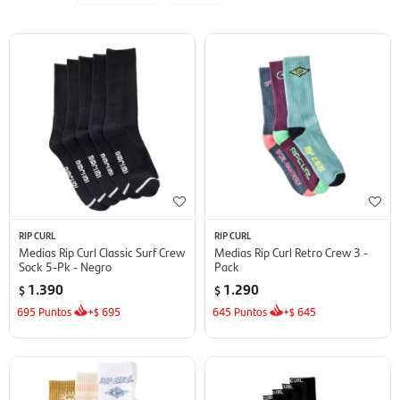
RIP CURL
RIP CURL
Medias Rip Curl Classic Surf Crew
Medias Rip Curl Retro Crew 3 -
Sock 5-Pk - Negro
Pack
1.390
1.290
$
$
695
Puntos
+
695
645
Puntos
+
645
$
$