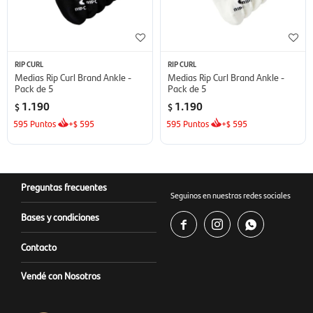
RIP CURL
RIP CURL
Medias Rip Curl Brand Ankle -
Medias Rip Curl Brand Ankle -
Pack de 5
Pack de 5
1.190
1.190
$
$
595
Puntos
+
595
595
Puntos
+
595
$
$
Preguntas frecuentes
Seguinos en nuestras redes sociales
Bases y condiciones



Contacto
Vendé con Nosotros