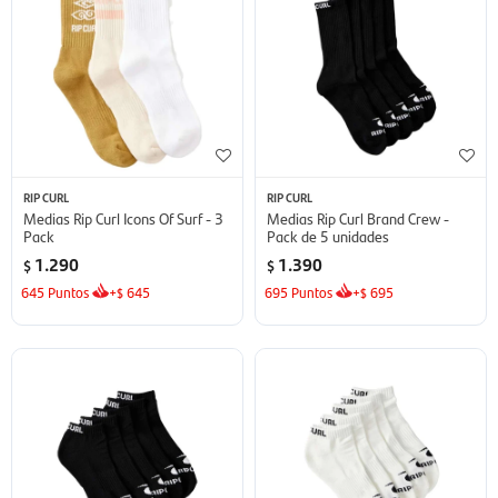
RIP CURL
RIP CURL
Medias Rip Curl Icons Of Surf - 3
Medias Rip Curl Brand Crew -
Pack
Pack de 5 unidades
1.290
1.390
$
$
645
Puntos
+
645
695
Puntos
+
695
$
$