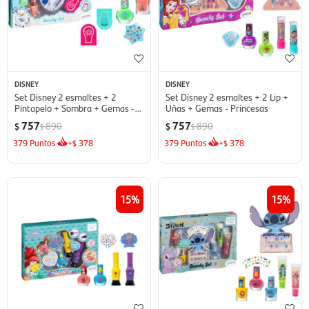
DISNEY
DISNEY
Set Disney 2 esmaltes + 2
Set Disney 2 esmaltes + 2 Lip +
Pintapelo + Sombra + Gemas -
Uñas + Gemas - Princesas
Frozen
757
757
890
890
$
$
$
$
379
Puntos
+
378
379
Puntos
+
378
$
$
15
15