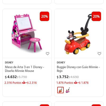
20
20
DISNEY
DISNEY
Mesa de Arte 3 en 1 Disney -
Buggie Disney con Guía Minnie -
Diseño Minnie Mouse
Rojo
4.632
3.752
5.790
4.690
$
$
$
$
2.316
Puntos
+
2.316
1.876
Puntos
+
1.876
$
$