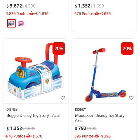
3.672
1.352
4.590
1.690
$
$
$
$
1.836
Puntos
+
1.836
676
Puntos
+
676
$
$
20
20
DISNEY
DISNEY
Buggie Disney Toy Story - Azul
Monopatin Disney Toy Story -
Azul
1.352
792
1.690
990
$
$
$
$
676
Puntos
+
676
396
Puntos
+
396
$
$