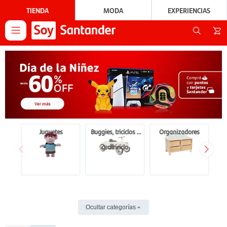
TIENDA
MODA
EXPERIENCIAS

Juguetes
Buggies, triciclos y
Organizadores
cuatriciclo
Ocultar categorías