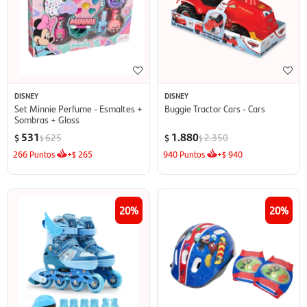
DISNEY
DISNEY
Set Minnie Perfume - Esmaltes +
Buggie Tractor Cars - Cars
Sombras + Gloss
531
1.880
625
2.350
$
$
$
$
266
Puntos
+
265
940
Puntos
+
940
$
$
20
20