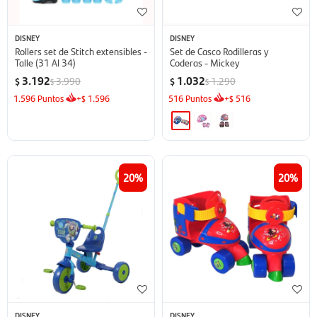
DISNEY
DISNEY
Rollers set de Stitch extensibles -
Set de Casco Rodilleras y
Talle (31 Al 34)
Coderas - Mickey
3.192
1.032
3.990
1.290
$
$
$
$
1.596
Puntos
+
1.596
516
Puntos
+
516
$
$
20
20
DISNEY
DISNEY