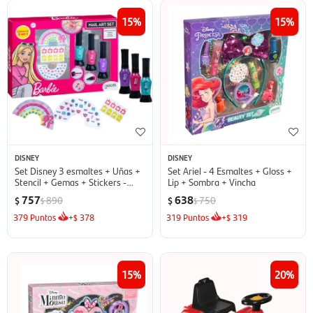
15
15
DISNEY
DISNEY
Set Disney 3 esmaltes + Uñas +
Set Ariel - 4 Esmaltes + Gloss +
Stencil + Gemas + Stickers -
Lip + Sombra + Vincha
Barbie
757
638
890
750
$
$
$
$
379
Puntos
+
378
319
Puntos
+
319
$
$
15
20