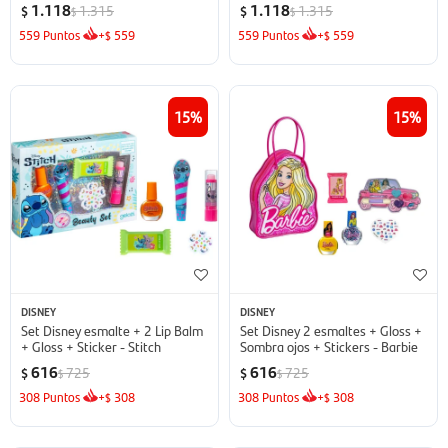
1.118
1.118
1.315
1.315
$
$
$
$
559
Puntos
+
559
559
Puntos
+
559
$
$
15
15
DISNEY
DISNEY
Set Disney esmalte + 2 Lip Balm
Set Disney 2 esmaltes + Gloss +
+ Gloss + Sticker - Stitch
Sombra ojos + Stickers - Barbie
616
616
725
725
$
$
$
$
308
Puntos
+
308
308
Puntos
+
308
$
$