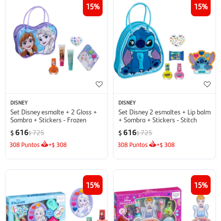
15
15
DISNEY
DISNEY
Set Disney esmalte + 2 Gloss +
Set Disney 2 esmaltes + Lip balm
Sombra + Stickers - Frozen
+ Sombra + Stickers - Stitch
616
616
725
725
$
$
$
$
308
Puntos
+
308
308
Puntos
+
308
$
$
15
15