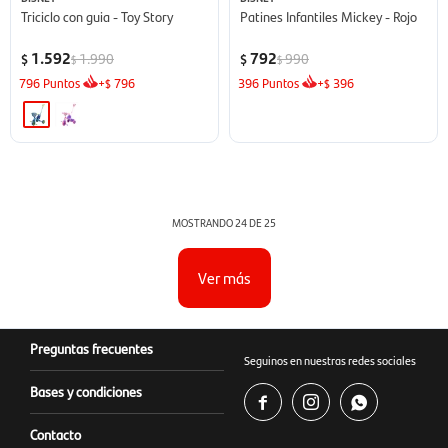
Triciclo con guia - Toy Story
Patines Infantiles Mickey - Rojo
1.592
792
1.990
990
$
$
$
$
796
Puntos
+
796
396
Puntos
+
396
$
$
MOSTRANDO
24
DE
25
Ver más
Preguntas frecuentes
Seguinos en nuestras redes sociales
Bases y condiciones



Contacto