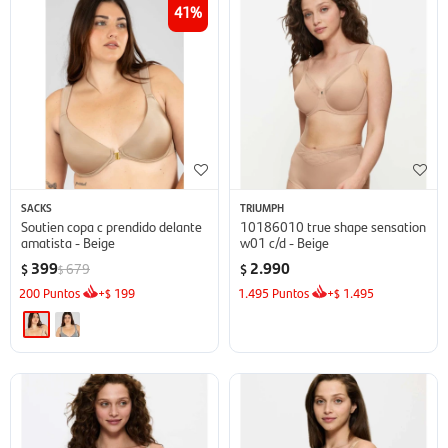
41
SACKS
TRIUMPH
Soutien copa c prendido delante
10186010 true shape sensation
amatista - Beige
w01 c/d - Beige
399
2.990
679
$
$
$
200
Puntos
+
199
1.495
Puntos
+
1.495
$
$