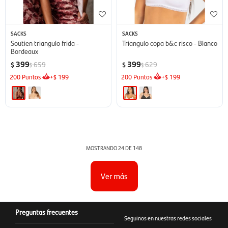
SACKS
SACKS
Soutien triangulo frida -
Triangulo copa b&c risco - Blanco
Bordeaux
399
399
659
629
$
$
$
$
200
Puntos
+
199
200
Puntos
+
199
$
$
MOSTRANDO
24
DE
148
Ver más
Preguntas frecuentes
Seguinos en nuestras redes sociales