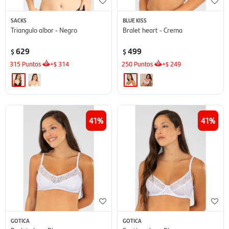
SACKS
BLUE KISS
Triangulo albor - Negro
Bralet heart - Crema
629
499
$
$
315
Puntos
+
314
250
Puntos
+
249
$
$
41
41
GOTICA
GOTICA