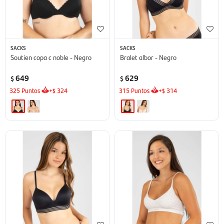
SACKS
SACKS
Soutien copa c noble - Negro
Bralet albor - Negro
649
629
$
$
325
Puntos
+
324
315
Puntos
+
314
$
$