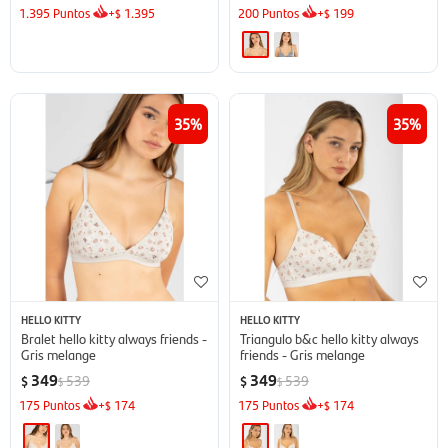
1.395
Puntos
+
1.395
200
Puntos
+
199
$
$
35
35
HELLO KITTY
HELLO KITTY
Bralet hello kitty always friends -
Triangulo b&c hello kitty always
Gris melange
friends - Gris melange
349
349
539
539
$
$
$
$
175
Puntos
+
174
175
Puntos
+
174
$
$