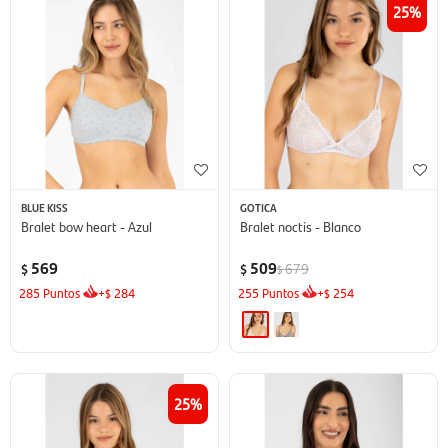
25
BLUE KISS
GOTICA
Bralet bow heart - Azul
Bralet noctis - Blanco
569
509
679
$
$
$
285
Puntos
+
284
255
Puntos
+
254
$
$
25