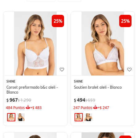
25
25
SHINE
SHINE
Corset preformado b&c aleli -
Soutien bralet aleli - Blanco
Blanco
967
494
1.290
659
$
$
$
$
484
Puntos
+
483
247
Puntos
+
247
$
$