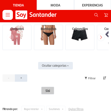
TIENDA
MODA
EXPERIENCIAS

Conjuntos
Bombachas
Calzoncillos
Cami
Ocultar categorías
-
+
Sisi
Quitar filtros
Filtrando por:
Ropa Interior
Soutienes