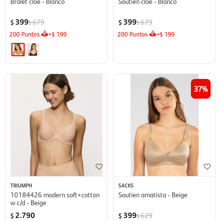
Bralet cloe - Blanco
Soutien cloe - Blanco
399
399
679
679
$
$
$
$
200
Puntos
+
199
200
Puntos
+
199
$
$
37
TRIUMPH
SACKS
10184426 modern soft+cotton
Soutien amatista - Beige
w c/d - Beige
2.790
399
629
$
$
$