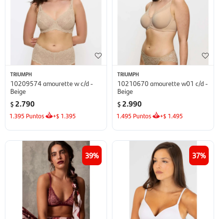
TRIUMPH
TRIUMPH
10209574 amourette w c/d -
10210670 amourette w01 c/d -
Beige
Beige
2.790
2.990
$
$
1.395
Puntos
+
1.395
1.495
Puntos
+
1.495
$
$
39
37