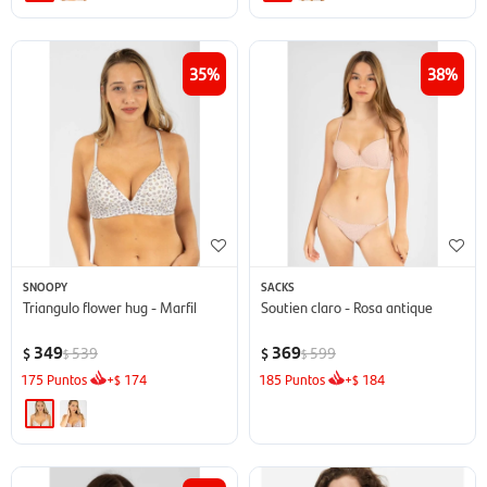
35
38
SNOOPY
SACKS
Triangulo flower hug - Marfil
Soutien claro - Rosa antique
349
369
539
599
$
$
$
$
175
Puntos
+
174
185
Puntos
+
184
$
$