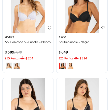
GOTICA
SACKS
Soutien copa b&c noctis - Blanco
Soutien noble - Negro
509
649
679
$
$
$
255
Puntos
+
254
325
Puntos
+
324
$
$