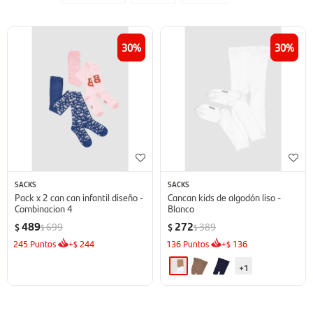
30
30
SACKS
SACKS
Pack x 2 can can infantil diseño -
Cancan kids de algodón liso -
Combinacion 4
Blanco
489
272
699
389
$
$
$
$
245
Puntos
+
244
136
Puntos
+
136
$
$
+1