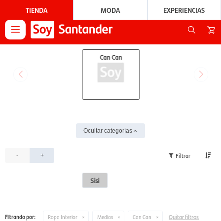
TIENDA
MODA
EXPERIENCIAS

Can Can
Ocultar categorías
-
+
Sisi
Quitar filtros
Filtrando por:
Ropa Interior
Medias
Can Can