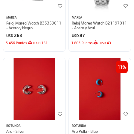
MAREA
MAREA
Reloj Marea Watch B35359011
Reloj Marea Watch B21197011
- Acero y Negro
- Acero y Azul
263
87
USD
USD
5.456
Puntos
+
131
1.805
Puntos
+
43
USD
USD
11
ROTUNDA
ROTUNDA
Aro - Silver
Aro Polki - Blue