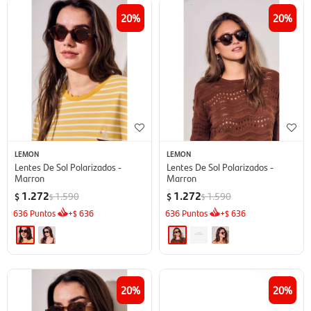
20
20
LEMON
LEMON
Lentes De Sol Polarizados -
Lentes De Sol Polarizados -
Marron
Marron
1.272
1.272
1.590
1.590
$
$
$
$
636
Puntos
+
636
636
Puntos
+
636
$
$
20
20