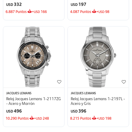
332
197
USD
USD
6.887
Puntos
+
166
4.087
Puntos
+
98
USD
USD
JACQUES LEMANS
JACQUES LEMANS
Reloj Jacques Lemans 1-2117ZG
Reloj Jacques Lemans 1-2197L -
- Acero y Marrón
Acero y Gris
496
396
USD
USD
10.290
Puntos
+
248
8.215
Puntos
+
198
USD
USD