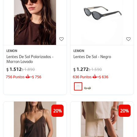
LEMON
LEMON
Lentes De Sol Polarizados -
Lentes De Sol - Negro
Marron Lavado
1.512
1.272
1.890
1.590
$
$
$
$
756
Puntos
+
756
636
Puntos
+
636
$
$
20
20