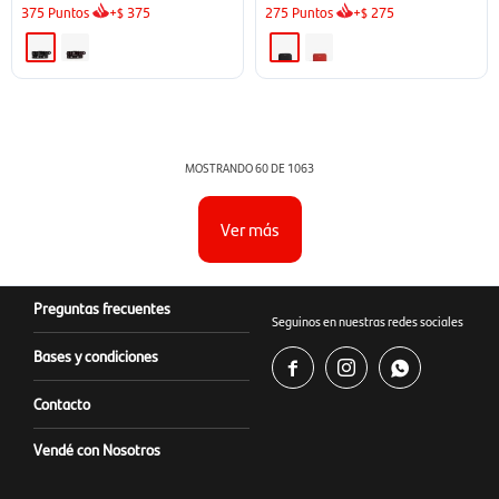
375
Puntos
+
375
275
Puntos
+
275
$
$
MOSTRANDO
60
DE
1063
Ver más
Preguntas frecuentes
Seguinos en nuestras redes sociales
Bases y condiciones



Contacto
Vendé con Nosotros