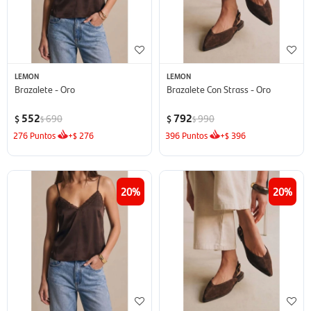
LEMON
LEMON
Brazalete - Oro
Brazalete Con Strass - Oro
552
792
690
990
$
$
$
$
276
Puntos
+
276
396
Puntos
+
396
$
$
20
20