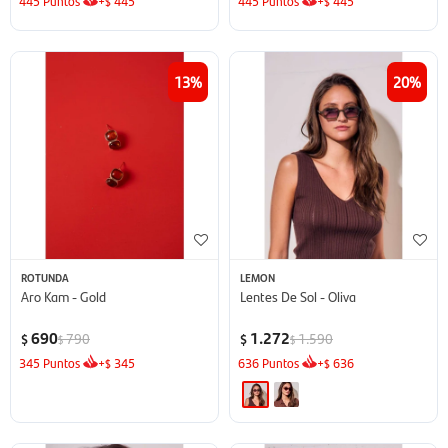
445
Puntos
+
445
445
Puntos
+
445
$
$
13
20
ROTUNDA
LEMON
Aro Kam - Gold
Lentes De Sol - Oliva
690
1.272
790
1.590
$
$
$
$
345
Puntos
+
345
636
Puntos
+
636
$
$