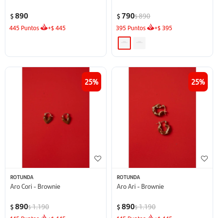
890
790
890
$
$
$
445
Puntos
+
445
395
Puntos
+
395
$
$
25
25
ROTUNDA
ROTUNDA
Aro Cori - Brownie
Aro Ari - Brownie
890
890
1.190
1.190
$
$
$
$