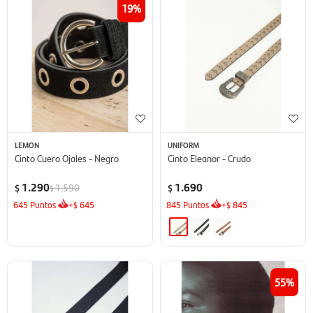
19
LEMON
UNIFORM
Cinto Cuero Ojales - Negro
Cinto Eleanor - Crudo
1.290
1.690
1.590
$
$
$
645
Puntos
+
645
845
Puntos
+
845
$
$
55