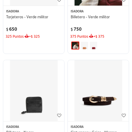
ISADORA
ISADORA
Tarjeteros - Verde militar
Billetera - Verde militar
650
750
$
$
325
Puntos
+
325
375
Puntos
+
375
$
$
ISADORA
ISADORA
Billetera - Negro
Cinturones y Fajas - Marron