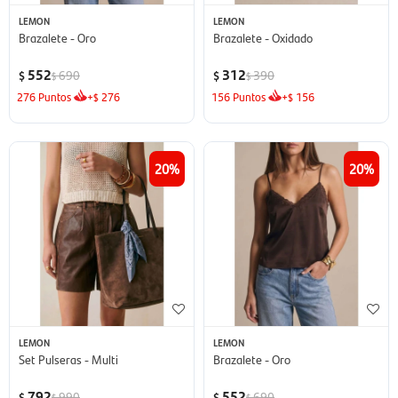
LEMON
LEMON
Brazalete - Oro
Brazalete - Oxidado
552
312
690
390
$
$
$
$
276
Puntos
+
276
156
Puntos
+
156
$
$
20
20
LEMON
LEMON
Set Pulseras - Multi
Brazalete - Oro
792
552
990
690
$
$
$
$