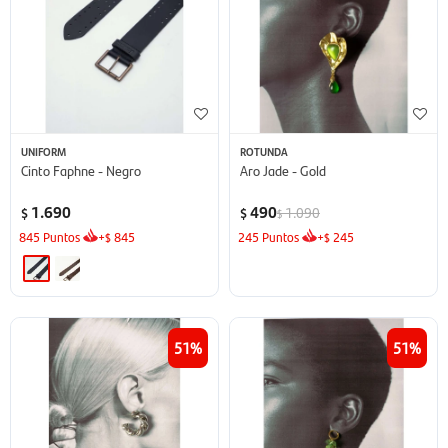
UNIFORM
ROTUNDA
Cinto Faphne - Negro
Aro Jade - Gold
1.690
490
1.090
$
$
$
845
Puntos
+
845
245
Puntos
+
245
$
$
51
51