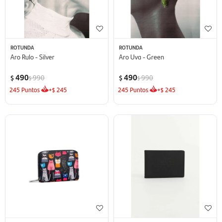
ROTUNDA
ROTUNDA
Aro Rulo - Silver
Aro Uva - Green
490
490
990
990
$
$
$
$
245
Puntos
+
245
245
Puntos
+
245
$
$