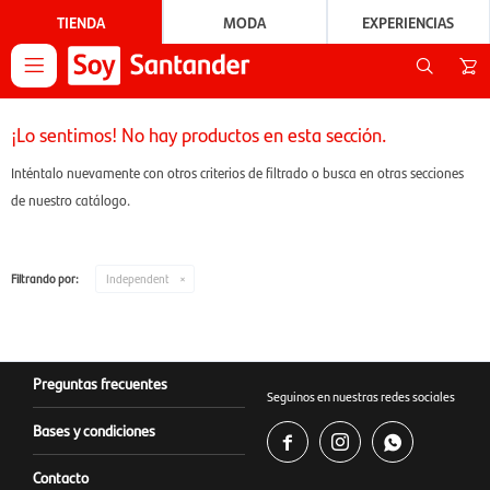
TIENDA
MODA
EXPERIENCIAS

¡Lo sentimos! No hay productos en esta sección.
Inténtalo nuevamente con otros criterios de filtrado o busca en otras secciones
de nuestro catálogo.
Filtrando por:
Independent
Preguntas frecuentes
Seguinos en nuestras redes sociales
Bases y condiciones



Contacto