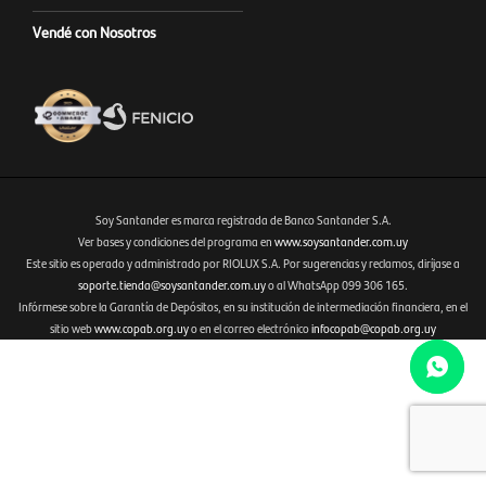
Vendé con Nosotros
Soy Santander es marca registrada de Banco Santander S.A.
Ver bases y condiciones del programa en
www.soysantander.com.uy
Este sitio es operado y administrado por RIOLUX S.A. Por sugerencias y reclamos, diríjase a
Fenicio eCommerce Uruguay
soporte.tienda@soysantander.com.uy
o al WhatsApp 099 306 165.
Infórmese sobre la Garantía de Depósitos, en su institución de intermediación financiera, en el
sitio web
www.copab.org.uy
o en el correo electrónico
infocopab@copab.org.uy