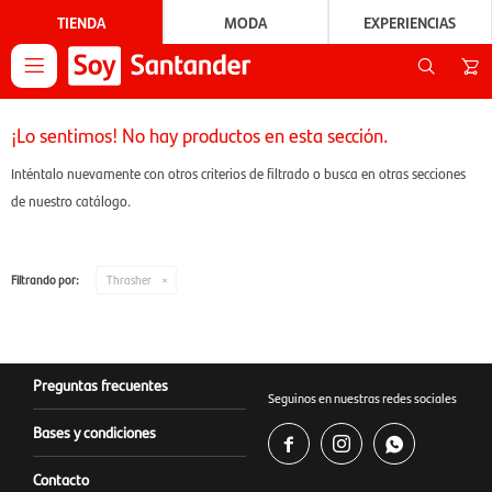
TIENDA
MODA
EXPERIENCIAS

¡Lo sentimos! No hay productos en esta sección.
Inténtalo nuevamente con otros criterios de filtrado o busca en otras secciones
de nuestro catálogo.
Filtrando por:
Thrasher
Preguntas frecuentes
Seguinos en nuestras redes sociales
Bases y condiciones



Contacto