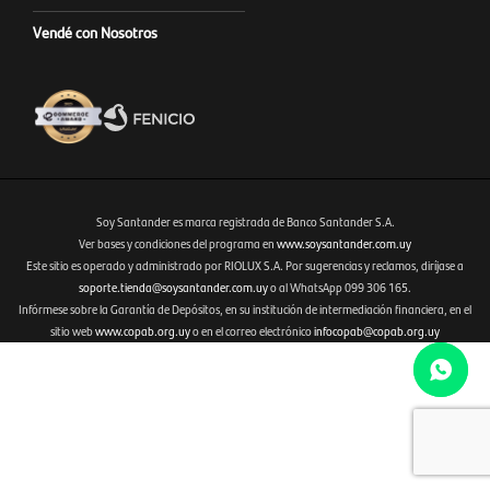
Vendé con Nosotros
Soy Santander es marca registrada de Banco Santander S.A.
Ver bases y condiciones del programa en
www.soysantander.com.uy
Este sitio es operado y administrado por RIOLUX S.A. Por sugerencias y reclamos, diríjase a
Fenicio eCommerce Uruguay
soporte.tienda@soysantander.com.uy
o al WhatsApp 099 306 165.
Infórmese sobre la Garantía de Depósitos, en su institución de intermediación financiera, en el
sitio web
www.copab.org.uy
o en el correo electrónico
infocopab@copab.org.uy