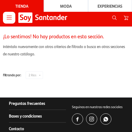
TIENDA
MODA
EXPERIENCIAS

¡Lo sentimos! No hay productos en esta sección.
Inténtalo nuevamente con otros criterios de filtrado o busca en otras secciones
de nuestro catálogo.
Filtrando por:
2 Rios
Preguntas frecuentes
Seguinos en nuestras redes sociales
Bases y condiciones



Contacto