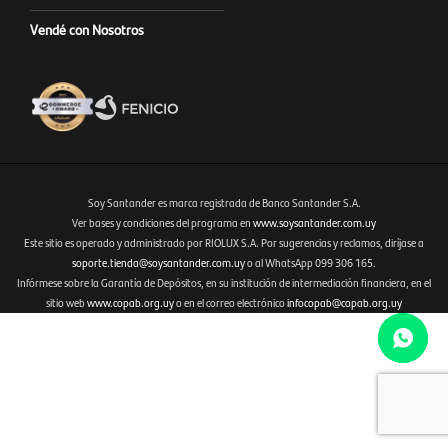
Vendé con Nosotros
Soy Santander es marca registrada de Banco Santander S.A.
Ver bases y condiciones del programa en
www.soysantander.com.uy
Este sitio es operado y administrado por RIOLUX S.A. Por sugerencias y reclamos, diríjase a
Fenicio eCommerce Uruguay
soporte.tienda@soysantander.com.uy
o al WhatsApp 099 306 165.
Infórmese sobre la Garantía de Depósitos, en su institución de intermediación financiera, en el
sitio web
www.copab.org.uy
o en el correo electrónico
infocopab@copab.org.uy