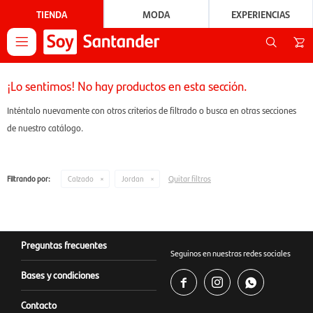
TIENDA
MODA
EXPERIENCIAS

¡Lo sentimos! No hay productos en esta sección.
Inténtalo nuevamente con otros criterios de filtrado o busca en otras secciones
de nuestro catálogo.
Quitar filtros
Filtrando por:
Calzado
Jordan
Preguntas frecuentes
Seguinos en nuestras redes sociales
Bases y condiciones



Contacto