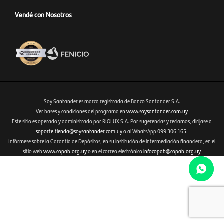
Vendé con Nosotros
Soy Santander es marca registrada de Banco Santander S.A.
Ver bases y condiciones del programa en
www.soysantander.com.uy
Este sitio es operado y administrado por RIOLUX S.A. Por sugerencias y reclamos, diríjase a
Fenicio eCommerce Uruguay
soporte.tienda@soysantander.com.uy
o al WhatsApp 099 306 165.
Infórmese sobre la Garantía de Depósitos, en su institución de intermediación financiera, en el
sitio web
www.copab.org.uy
o en el correo electrónico
infocopab@copab.org.uy