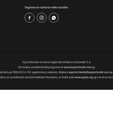
Seguinos en nuestras redes sociales



Soy Santander es marca registrada de Banco Santander S.A.
Ver bases y condiciones del programa en
www.soysantander.com.uy
istrado por RIOLUX S.A. Por sugerencias y reclamos, diríjase a
soporte.tienda@soysantander.com.uy
tos, en su institución de intermediación financiera, en el sitio web
www.copab.org.uy
o en el correo 