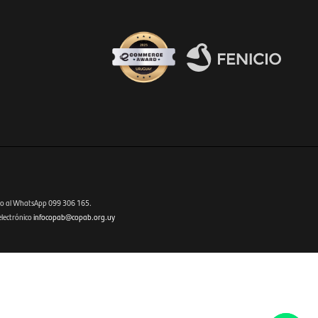
Fenicio eCommerce Uruguay
o al WhatsApp 099 306 165.
electrónico
infocopab@copab.org.uy