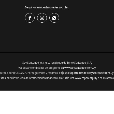
Seguinos en nuestras redes sociales



Soy Santander es marca registrada de Banco Santander S.A.
Ver bases y condiciones del programa en
www.soysantander.com.uy
istrado por RIOLUX S.A. Por sugerencias y reclamos, diríjase a
soporte.tienda@soysantander.com.uy
tos, en su institución de intermediación financiera, en el sitio web
www.copab.org.uy
o en el correo 