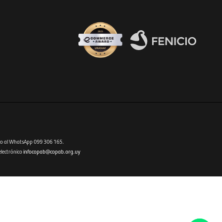
Fenicio eCommerce Uruguay
o al WhatsApp 099 306 165.
electrónico
infocopab@copab.org.uy