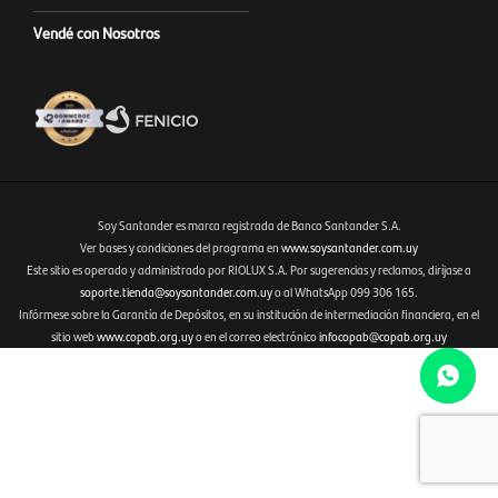
Vendé con Nosotros
Soy Santander es marca registrada de Banco Santander S.A.
Ver bases y condiciones del programa en
www.soysantander.com.uy
Este sitio es operado y administrado por RIOLUX S.A. Por sugerencias y reclamos, diríjase a
Fenicio eCommerce Uruguay
soporte.tienda@soysantander.com.uy
o al WhatsApp 099 306 165.
Infórmese sobre la Garantía de Depósitos, en su institución de intermediación financiera, en el
sitio web
www.copab.org.uy
o en el correo electrónico
infocopab@copab.org.uy