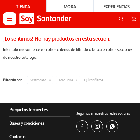
TIENDA
MODA
EXPERIENCIAS

¡Lo sentimos! No hay productos en esta sección.
Inténtalo nuevamente con otros criterios de filtrado o busca en otras secciones
de nuestro catálogo.
Quitar filtros
Filtrando por:
Vestimenta
Talle unica
Preguntas frecuentes
Seguinos en nuestras redes sociales
Bases y condiciones



Contacto