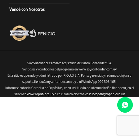
Vendé con Nosotros
Soy Santander es marca registrada de Banco Santander S.A.
Ver bases y condiciones del programa en
www.soysantander.com.uy
Este sitio es operado y administrado por RIOLUX S.A. Por sugerencias y reclamos, diríjase a
Fenicio eCommerce Uruguay
soporte.tienda@soysantander.com.uy
o al WhatsApp 099 306 165.
Infórmese sobre la Garantía de Depósitos, en su institución de intermediación financiera, en el
sitio web
www.copab.org.uy
o en el correo electrónico
infocopab@copab.org.uy