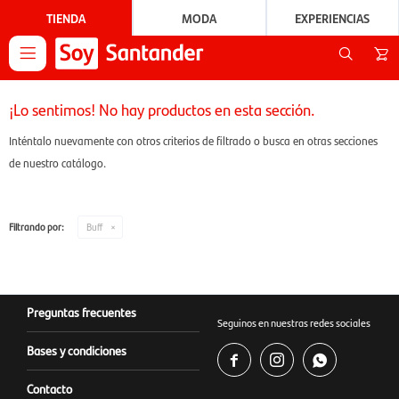
TIENDA
MODA
EXPERIENCIAS

¡Lo sentimos! No hay productos en esta sección.
Inténtalo nuevamente con otros criterios de filtrado o busca en otras secciones
de nuestro catálogo.
Filtrando por:
Buff
Preguntas frecuentes
Seguinos en nuestras redes sociales
Bases y condiciones



Contacto