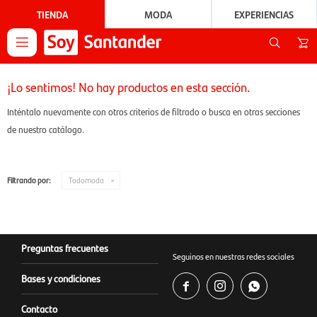
TIENDA
MODA
EXPERIENCIAS

¡Lo sentimos! No hay productos en esta sección.
Inténtalo nuevamente con otros criterios de filtrado o busca en otras secciones
de nuestro catálogo.
Filtrando por:
Todomoda
Preguntas frecuentes
Seguinos en nuestras redes sociales
Bases y condiciones



Contacto