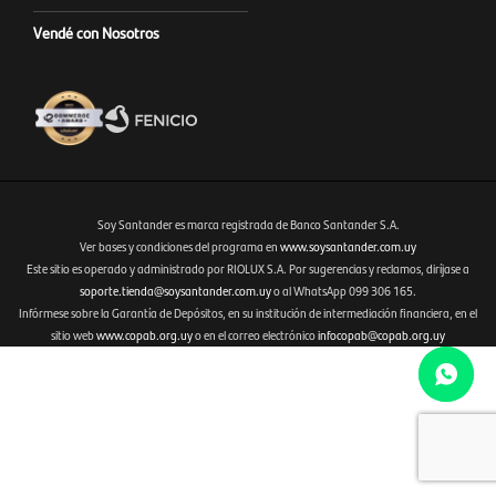
Vendé con Nosotros
Soy Santander es marca registrada de Banco Santander S.A.
Ver bases y condiciones del programa en
www.soysantander.com.uy
Este sitio es operado y administrado por RIOLUX S.A. Por sugerencias y reclamos, diríjase a
Fenicio eCommerce Uruguay
soporte.tienda@soysantander.com.uy
o al WhatsApp 099 306 165.
Infórmese sobre la Garantía de Depósitos, en su institución de intermediación financiera, en el
sitio web
www.copab.org.uy
o en el correo electrónico
infocopab@copab.org.uy